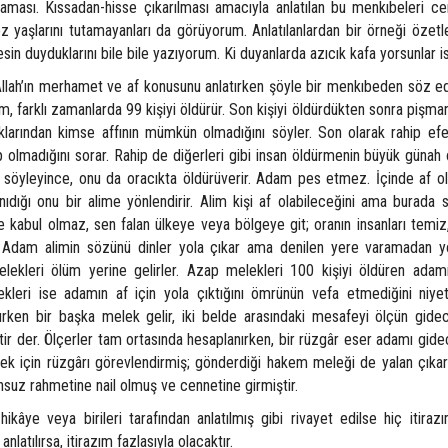
ması. Kıssadan-hisse çıkarılması amacıyla anlatılan bu menkıbeleri c
i göz yaşlarını tutamayanları da görüyorum. Anlatılanlardan bir örneği öze
in duyduklarını bile bile yazıyorum. Ki duyanlarda azıcık kafa yorsunlar i
merhamet ve af konusunu anlatırken şöyle bir menkıbeden söz ede
, farklı zamanlarda 99 kişiyi öldürür. Son kişiyi öldürdükten sonra pişman
ttıklarından kimse affının mümkün olmadığını söyler. Son olarak rahip ef
p olmadığını sorar. Rahip de diğerleri gibi insan öldürmenin büyük günah
 söyleyince, onu da oracıkta öldürüverir. Adam pes etmez. İçinde af ol
anıdığı onu bir alime yönlendirir. Alim kişi af olabileceğini ama burada 
 kabul olmaz, sen falan ülkeye veya bölgeye git; oranın insanları temiz
. Adam alimin sözünü dinler yola çıkar ama denilen yere varamadan yo
leri ölüm yerine gelirler. Azap melekleri 100 kişiyi öldüren adamı
ri ise adamın af için yola çıktığını ömrünün vefa etmediğini niyeti
lurken bir başka melek gelir, iki belde arasındaki mesafeyi ölçün gide
ir der. Ölçerler tam ortasında hesaplanırken, bir rüzgâr eser adamı gide
etmek için rüzgârı görevlendirmiş; gönderdiği hakem meleği de yalan çıka
sonsuz rahmetine nail olmuş ve cennetine girmiştir.
irileri tarafından anlatılmış gibi rivayet edilse hiç itirazı
latılırsa, itirazım fazlasıyla olacaktır.