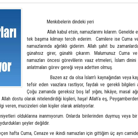
Menkıbelerin dindeki yeri
Allah kabul etsin, namazlarımı kılarım. Genelde e
tek başıma kılmayı tercih ederim. Camilere ise Cuma 
namazlarında ağırlıklı giderim. Allah şahit bu zamanlar
günahsız girer, günahlı çıkarım. Malumunuz Cuma v
namazları öncesi görevlilerin vaaz etmeleri, İslam dinin
anlatmaları görev gereği veya adetten olmuş.
Bazen az da olsa İslam’ı kaynağından veya kayna
tefsir eden vaazlara rastlıyor, faydalı ve gerekli bilgileri
Çoğu zamanda gereksiz boş laf yığını, hikâye, masal ağırl
 Allah dostu olarak nitelendirdiği kişileri, haşa! Allah’a eş, Peygamberd
gi veren, mucizeleri olan kişiler olarak anlatıyorlar.
 olduklarına inanmıyorum. Onlarda birilerinden duymuş veya bir 
ydurdukları şeyler değildir.
a Cuma, Cenaze ve ikindi namazları için gittiğim üç ayrı camide 