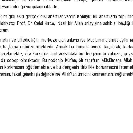
 devamı olduğu vurgulanmaktadır.
şırı gerçek dışı abartılar vardır. Konuyu: Bu abartıların toplumd
iyatçı Prof. Dr. Celal Kırca, ‘Nasıl bir Allah anlayışına sahibiz’ başlığı i
yorum.
ve affediciliğini merkeze alan anlayış ise Müslümana umut aşılamakta
en başlama gücü vermektedir. Ancak bu konuda aşırıya kaçılarak, kork
erekmekte, zira korku ile ümit arasındaki bu dengenin bozulması, gevş
da sebep olmaktadır. Bu nedenle Kur’an, bir taraftan Müslümana Allah 
an korkmasını öğütlemekte ve bu dengenin titizlikle korunmasını istemek
asını, fakat günah işlediğinde ise Allah’tan ümidini kesmemsini sağlamakt