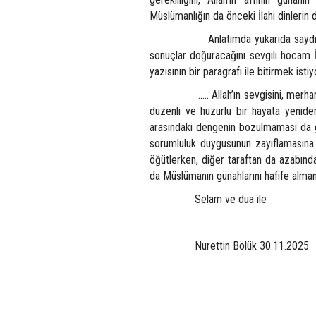
Müslümanlığın da önceki İlahi dinlerin
Anlatımda yukarıda saydığım gibi a
sonuçlar doğuracağını sevgili hocam İlah
yazısının bir paragrafı ile bitirmek isti
….. Allah’ın sevgisini, merhametini 
düzenli ve huzurlu bir hayata yenid
arasındaki dengenin bozulmaması da g
sorumluluk duygusunun zayıflamasına 
öğütlerken, diğer taraftan da azabınd
da Müslümanın günahlarını hafife almam
Selam ve dua ile
Nurettin Bölük 30.11.2025