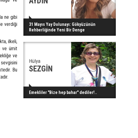
AYDIN
a ne gibi
le verdiği
31 Mayıs Yay Dolunayı: Gökyüzünün
Rehberliğinde Yeni Bir Denge
, ilkeli,
u ve ümit
ekliğe ve
Hülya
sevgisini
SEZGİN
tedir. Bu
adır.
Emekliler "Bize hep bahar" dediler!..