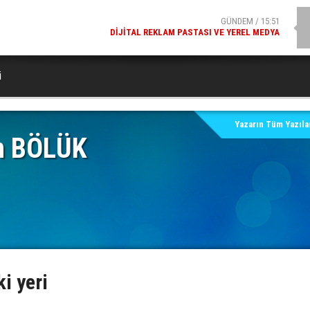
GÜNDEM / 15:51
DIJITAL REKLAM PASTASI VE YEREL MEDYA
SPOR / 14:20
GENÇLERBIRLIĞI SPOR KULÜBÜNDEN AÇIKLAMA GELDI
i
Yazarın Tüm Yazılar
n BÖLÜK
i yeri