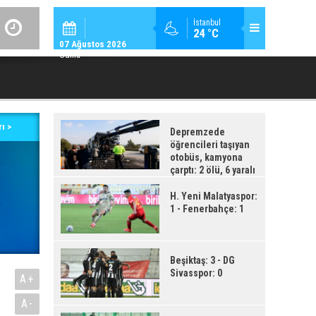
GÜNDEM / 23:
İstanbul
24 °C
YAD’DAN YENIDEN ALEVLENEN “ÇÖZÜM SÜRECI”NE ÇOK SERT TEPK
07 Ağustos 2026
Cuma
ı >
Depremzede
öğrencileri taşıyan
otobüs, kamyona
çarptı: 2 ölü, 6 yaralı
H. Yeni Malatyaspor:
1 - Fenerbahçe: 1
Beşiktaş: 3 - DG
Sivasspor: 0
A+
A-