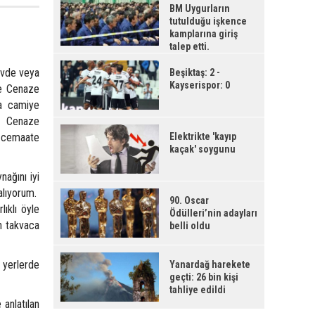
BM Uygurların
tutulduğu işkence
kamplarına giriş
talep etti.
vde veya
Beşiktaş: 2 -
Kayserispor: 0
ve Cenaze
da camiye
e Cenaze
i cemaate
Elektrikte 'kayıp
kaçak' soygunu
ğını iyi
 alıyorum.
90. Oscar
ıklı öyle
Ödülleri’nin adayları
en takvaca
belli oldu
yerlerde
Yanardağ harekete
geçti: 26 bin kişi
tahliye edildi
anlatılan