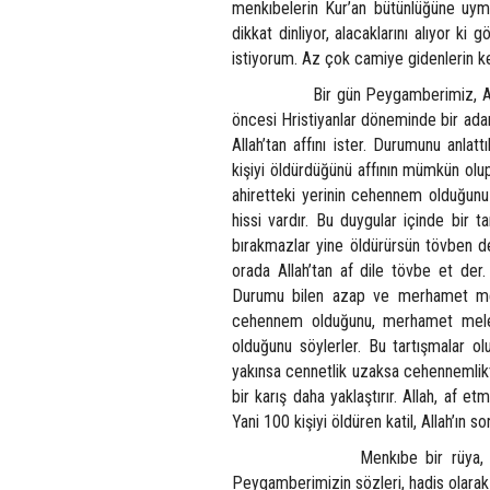
menkıbelerin Kur’an bütünlüğüne uyma
dikkat dinliyor, alacaklarını alıyor k
istiyorum. Az çok camiye gidenlerin kes
Bir gün Peygamberimiz, Allah’ın 
öncesi Hristiyanlar döneminde bir adam
Allah’tan affını ister. Durumunu anla
kişiyi öldürdüğünü affının mümkün olu
ahiretteki yerinin cehennem olduğunu
hissi vardır. Bu duygular içinde bir t
bırakmazlar yine öldürürsün tövben de
orada Allah’tan af dile tövbe et der
Durumu bilen azap ve merhamet melek
cehennem olduğunu, merhamet melekle
olduğunu söylerler. Bu tartışmalar o
yakınsa cennetlik uzaksa cehennemlikt
bir karış daha yaklaştırır. Allah, af 
Yani 100 kişiyi öldüren katil, Allah’ın 
Menkıbe bir rüya, hikâye veya b
Peygamberimizin sözleri, hadis olarak an