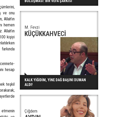
BULUŞMASI: BİR VEFA ŞARKISI
ümlerini,
iş ve onu
, Allah’ın
danı hemen
M. Fevzi
. Allah’ın
KÜÇÜKKAHVECİ
100 kişiyi
latılırken
 farkında
ennete-
ını hesap
KALK YİĞİDİM, YİNE DAĞ BAŞINI DUMAN
ek teşkil
ALDI!
ırakarak;
ayetlerde
 etmenin
Çiğdem
ünlüğü ve