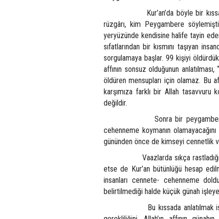
Kur’an’da böyle bir kıssa yoktur.
rüzgârı, kim Peygambere söylemiştir.
yeryüzünde kendisine halife tayin ederek
sıfatlarından bir kısmını taşıyan insa
sorgulamaya başlar. 99 kişiyi öldürdü
affının sonsuz olduğunun anlatılması, “
öldüren mensupları için olamaz. Bu af,
karşımıza farklı bir Allah tasavvuru 
değildir.
Sonra bir peygamber kıyamet k
cehenneme koymanın olamayacağını bi
gününden önce de kimseyi cennetlik vey
Vaazlarda sıkça rastladığım hikâye,
etse de Kur’an bütünlüğü hesap edilm
insanları cennete- cehenneme doldur
belirtilmediği halde küçük günah işley
Bu kıssada anlatılmak istenenler
gerekliliğini, Allah’ın affının gün