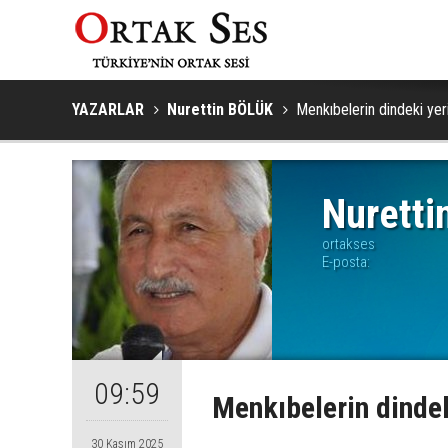
YAZARLAR
Nurettin BÖLÜK
Menkıbelerin dindeki yer
Nuretti
ortakses
E-posta:
09:59
Menkıbelerin dindek
30 Kasım 2025