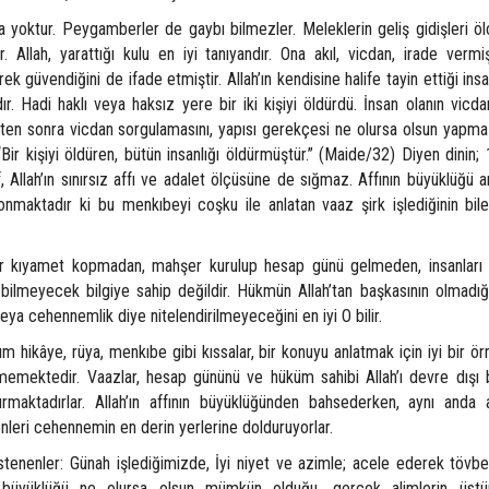
 Peygamberler de gaybı bilmezler. Meleklerin geliş gidişleri ölç
 Allah, yarattığı kulu en iyi tanıyandır. Ona akıl, vicdan, irade verm
 güvendiğini de ifade etmiştir. Allah’ın kendisine halife tayin ettiği insan
ndır. Hadi haklı veya haksız yere bir iki kişiyi öldürdü. İnsan olanın vic
kten sonra vicdan sorgulamasını, yapısı gerekçesi ne olursa olsun yapmaz
Bir kişiyi öldüren, bütün insanlığı öldürmüştür.” (Maide/32) Diyen dinin; 
 Allah’ın sınırsız affı ve adalet ölçüsüne de sığmaz. Affının büyüklüğü an
konmaktadır ki bu menkıbeyi coşku ile anlatan vaaz şirk işlediğinin bile
opmadan, mahşer kurulup hesap günü gelmeden, insanları c
lmeyecek bilgiye sahip değildir. Hükmün Allah’tan başkasının olmadığ
a cehennemlik diye nitelendirilmeyeceğini en iyi O bilir.
 rüya, menkıbe gibi kıssalar, bir konuyu anlatmak için iyi bir örn
emektedir. Vaazlar, hesap gününü ve hüküm sahibi Allah’ı devre dışı b
maktadırlar. Allah’ın affının büyüklüğünden bahsederken, aynı anda 
enleri cehennemin en derin yerlerine dolduruyorlar.
: Günah işlediğimizde, İyi niyet ve azimle; acele ederek tövbe
ahın büyüklüğü ne olursa olsun mümkün olduğu, gerçek alimlerin üst