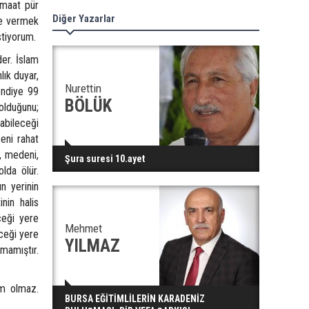
emaat pür
Diğer Yazarlar
tle vermek
stiyorum.
r. İslam
lık duyar,
Nurettin
endiye 99
BÖLÜK
 olduğunu;
abileceği
seni rahat
, medeni,
Şura suresi 10.ayet
lda ölür.
n yerinin
nin halis
ceği yere
Mehmet
ceği yere
YILMAZ
rmamıştır.
m olmaz.
BURSA EĞİTİMLİLERİN KARADENİZ