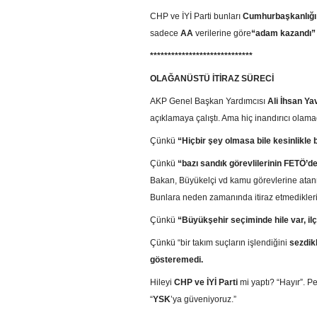
CHP ve İYİ Parti bunları
Cumhurbaşkanlığı
sadece
AA
verilerine göre
“adam kazandı”
*****************************
OLAĞANÜSTÜ İTİRAZ SÜRECİ
AKP Genel Başkan Yardımcısı
Ali İhsan Ya
açıklamaya çalıştı. Ama hiç inandırıcı olama
Çünkü
“Hiçbir şey olmasa bile kesinlikle
Çünkü
“bazı sandık görevlilerinin FETÖ’d
Bakan, Büyükelçi vd kamu görevlerine ata
Bunlara neden zamanında itiraz etmedikleri
Çünkü
“Büyükşehir seçiminde hile var, il
Çünkü “bir takım suçların işlendiğini
sezdikl
gösteremedi.
Hileyi
CHP ve İYİ Parti
mi yaptı? “Hayır”. Pe
“
YSK
’ya güveniyoruz.”