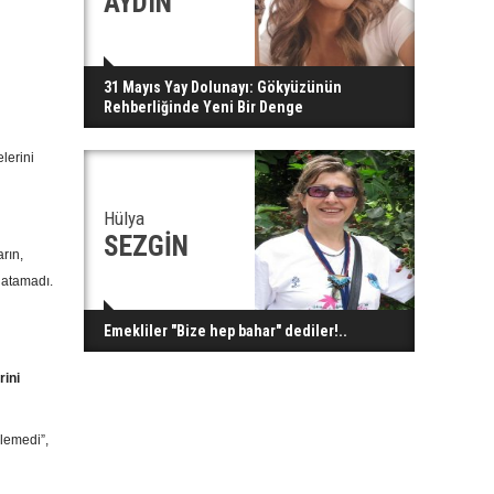
AYDIN
31 Mayıs Yay Dolunayı: Gökyüzünün
Rehberliğinde Yeni Bir Denge
lerini
Hülya
SEZGİN
rın,
latamadı.
Emekliler "Bize hep bahar" dediler!..
rini
şlemedi”,