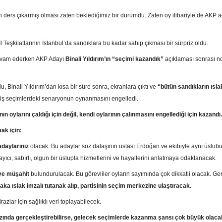
 ders çıkarmış olması zaten beklediğimiz bir durumdu. Zaten oy itibariyle de AKP 
İl Teşkilatlarının İstanbul’da sandıklara bu kadar sahip çıkması bir sürpriz oldu.
devam ederken AKP Adayı
Binali Yıldırım’ın “seçimi kazandık”
açıklaması sonrası n
Binali Yıldırım’dan kısa bir süre sonra, ekranlara çıktı ve
“bütün sandıkların ısla
çmiş seçimlerdeki senaryonun oynanmasını engelledi.
 oylarını çaldığı için değil, kendi oylarının çalınmasını engellediği için kazandı
ak için:
adaylarınız
olacak. Bu adaylar söz dalaşının ustası Erdoğan ve ekibiyle aynı üslub
cı, sabırlı, olgun bir üslupla hizmetlerini ve hayallerini anlatmaya odaklanacak.
 ve müşahit
bulundurulacak. Bu görevliler oyların sayımında çok dikkatli olacak. Ge
aka ıslak imzalı tutanak alıp, partisinin seçim merkezine ulaştıracak.
irazlar için sağlıklı veri toplayabilecek.
azında gerçekleştirebilirse, gelecek seçimlerde kazanma şansı çok büyük olacak