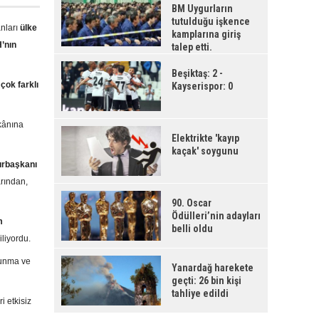
BM Uygurların
tutulduğu işkence
nları
ülke
kamplarına giriş
’nın
talep etti.
Beşiktaş: 2 -
çok farklı
Kayserispor: 0
ânına
Elektrikte 'kayıp
kaçak' soygunu
urbaşkanı
arından,
90. Oscar
Ödülleri’nin adayları
m
belli oldu
iliyordu.
 sunma ve
Yanardağ harekete
geçti: 26 bin kişi
tahliye edildi
i etkisiz