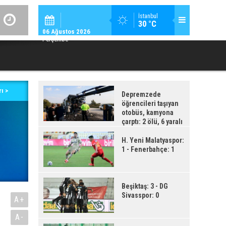
GÜNDEM / 23:
İstanbul
30 °C
YAD’DAN YENIDEN ALEVLENEN “ÇÖZÜM SÜRECI”NE ÇOK SERT TEPK
06 Ağustos 2026
Perşembe
ı >
Depremzede
öğrencileri taşıyan
otobüs, kamyona
çarptı: 2 ölü, 6 yaralı
H. Yeni Malatyaspor:
1 - Fenerbahçe: 1
Beşiktaş: 3 - DG
Sivasspor: 0
A+
A-