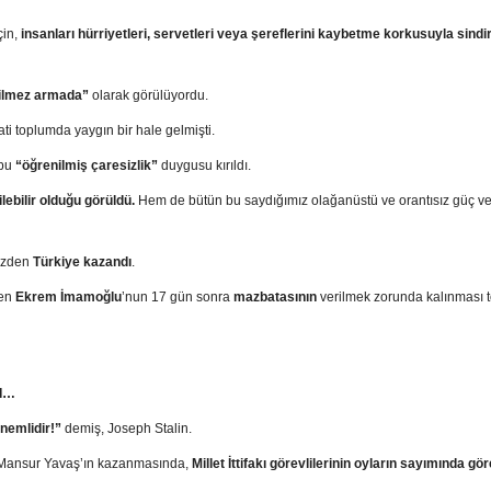
çin,
insanları
hürriyetleri, servetleri veya şereflerini kaybetme korkusuyla sind
ilmez armada”
olarak görülüyordu.
ti toplumda yaygın bir hale gelmişti.
 bu
“öğrenilmiş çaresizlik”
duygusu kırıldı.
lebilir olduğu görüldü.
Hem de
bütün bu saydığımız olağanüstü ve orantısız güç v
üzden
Türkiye
kazandı
.
len
Ekrem İmamoğlu
’nun 17 gün sonra
mazbatasının
verilmek zorunda kalınması 
I…
önemlidir!”
demiş, Joseph Stalin.
 Mansur Yavaş’ın kazanmasında,
Millet İttifakı görevlilerinin oyların sayımında gör