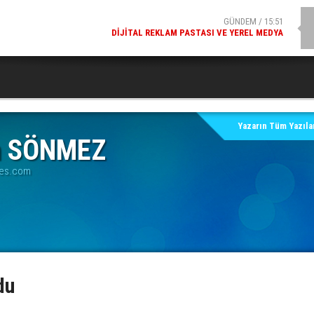
GÜNDEM / 15:51
DIJITAL REKLAM PASTASI VE YEREL MEDYA
SPOR / 14:20
GENÇLERBIRLIĞI SPOR KULÜBÜNDEN AÇIKLAMA GELDI
Yazarın Tüm Yazılar
in SÖNMEZ
ses.com
du