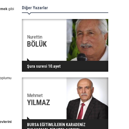
Diğer Yazarlar
irmek
gibi
Nurettin
BÖLÜK
e
Şura suresi 10.ayet
toplumu
Mehmet
YILMAZ
evlerini
BURSA EĞİTİMLİLERİN KARADENİZ