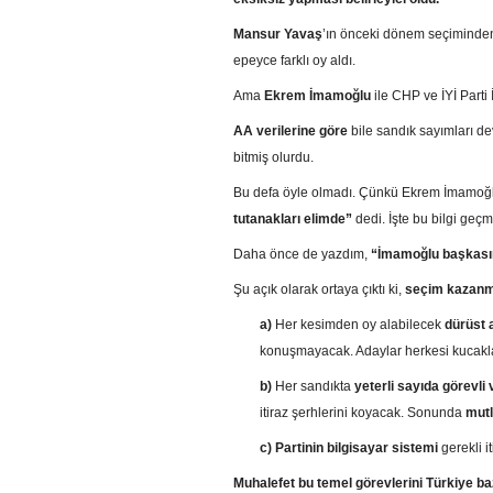
Mansur Yavaş
’ın önceki dönem seçiminden
epeyce farklı oy aldı.
Ama
Ekrem İmamoğlu
ile CHP ve İYİ Parti 
AA verilerine göre
bile sandık sayımları 
bitmiş olurdu.
Bu defa öyle olmadı. Çünkü Ekrem İmamoğlu, 
tutanakları elimde”
dedi. İşte bu bilgi ge
Daha önce de yazdım,
“İmamoğlu başkasının
Şu açık olarak ortaya çıktı ki,
seçim kazanm
a)
Her kesimden oy alabilecek
dürüst 
konuşmayacak. Adaylar herkesi kucaklayı
b)
Her sandıkta
yeterli sayıda
görevli
itiraz şerhlerini koyacak. Sonunda
mutl
c)
Partinin bilgisayar sistemi
gerekli it
Muhalefet bu temel görevlerini Türkiye b