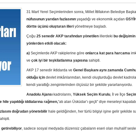
31 Mart Yerel Seçimlerinden sonra, Millet İttifakının Belediye Başka
nüfusunun yarıdan fazlasının
yaşadığı ve ekonomik açıdan
GSYİH
dörtte üçünü oluşturan illeri
yönetmeye başladı.
Çoğu
25 senedir AKP tarafından yönetilen
illerdeki
bu değişimin 
yönlerden etkili olacak:
a)
Seçimlerde AKP rakiplerine göre
onlarca kat para harcama
imk
ve
çok iyi bir teşkilatlanma
yapısına
sahipti.
AKP 17 senedir iktidarda ve
Genel Başkanı aynı zamanda Cumh
olduğu için
devlet imkânlarından, kendi oluşturduğu devlet kadrol
kendi yarattığı zenginlerinden ölçüsüz bir şekilde yararlanıyordu.
Anadolu Ajansı
kadrolarını,
Yüksek Seçim Kurulu
, İl ve İlçe
Seçi
 hile yapıldığı iddialarına rağmen,
“atı alan Üsküdar’ı geçti” diye meseleyi kapatab
lasını doğrudan yönetebilir
hale geldiğinden, her türlü bilgiyi işine gelir şekilde
hipti.
 getirebiliyor
, sadece sosyal medyada düzensiz çabaların eseri olan muhalif sesler