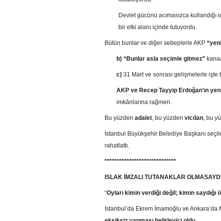
Devlet gücünü acımasızca kullandığı i
bir etki alanı içinde tutuyordu.
Bütün bunlar ve diğer sebeplerle AKP
“yen
b)
“Bunlar asla seçimle gitmez”
kanaa
c)
31 Mart ve sonrası gelişmelerle işte
AKP ve Recep Tayyip Erdoğan’ın
yeni
imkânlarına rağmen.
Bu yüzden
adalet
, bu yüzden
vicdan
, bu y
İstanbul Büyükşehir Belediye Başkanı seçi
rahatlattı.
*****************************
ISLAK İMZALI TUTANAKLAR OLMASAYD
“
Oyları kimin verdiği değil; kimin saydığı 
İstanbul’da Ekrem İmamoğlu ve Ankara’da
eksiksiz yapması belirleyici oldu.