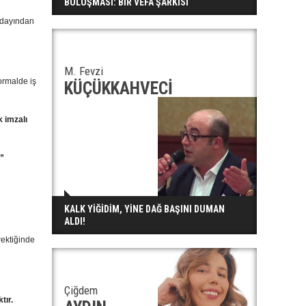
BULUŞMASI: BİR VEFA ŞARKISI
adayından
M. Fevzi
ormalde iş
KÜÇÜKKAHVECİ
k imzalı
.”
u
KALK YİĞİDİM, YİNE DAĞ BAŞINI DUMAN
ALDI!
rektiğinde
Çiğdem
tır.