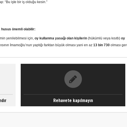
p: “Bu işte bir iş olduğu kesin.”
 husus önemli olabilir:
imin yenilebilmesi için,
oy kullanma yasağı olan kişilerin
(hükümlü veya kısıtlı)
oy
yısının İmamoğlu’nun yaptığı farktan büyük olması yani en az
13 bin 730
olması gere
ndır
Rehavete kapılmayın