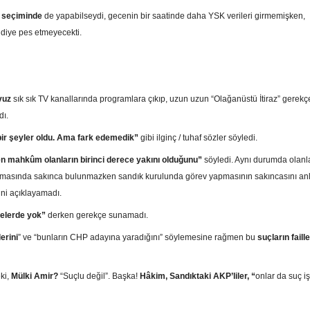
 seçiminde
de yapabilseydi, gecenin bir saatinde daha YSK verileri girmemişken,
diye pes etmeyecekti.
vuz
sık sık TV kanallarında programlara çıkıp, uzun uzun “Olağanüstü İtiraz” gerekçe
dı.
 bir şeyler oldu. Ama fark edemedik”
gibi ilginç / tuhaf sözler söyledi.
en mahkûm olanların birinci derece yakını olduğunu”
söyledi. Aynı durumda olanla
nmasında sakınca bulunmazken sandık kurulunda görev yapmasının sakıncasını an
ni açıklayamadı.
çelerde yok”
derken gerekçe sunamadı.
erini
” ve “bunların CHP adayına yaradığını” söylemesine rağmen bu
suçların faille
ki,
Mülki Amir?
“Suçlu değil”. Başka!
Hâkim, Sandıktaki AKP’liler, “
onlar da suç i