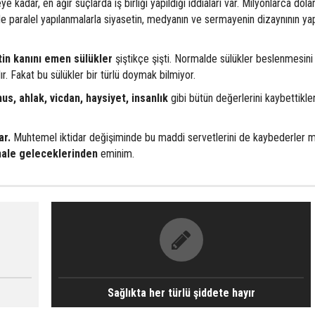
adar, en ağır suçlarda iş birliği yapıldığı iddiaları var. Milyonlarca dolar
de paralel yapılanmalarla siyasetin, medyanın ve sermayenin dizaynının ya
tin kanını emen sülükler
şiştikçe şişti. Normalde sülükler beslenmesini
 Fakat bu sülükler bir türlü doymak bilmiyor.
us, ahlak, vicdan,
haysiyet, insanlık
gibi bütün değerlerini kaybettikler
ar.
Muhtemel iktidar değişiminde bu maddi servetlerini de kaybederler m
hale geleceklerinden
eminim.
Sağlıkta her türlü şiddete hayır