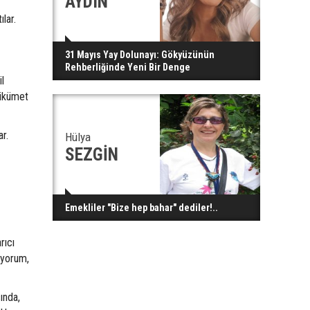
AYDIN
ılar.
31 Mayıs Yay Dolunayı: Gökyüzünün
Rehberliğinde Yeni Bir Denge
l
hükümet
ar.
Hülya
SEZGİN
Emekliler "Bize hep bahar" dediler!..
rıcı
iyorum,
ında,