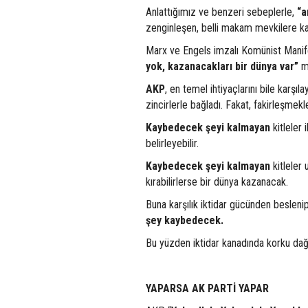
Anlattığımız ve benzeri sebeplerle,
“a
zenginleşen, belli makam mevkilere ka
Marx ve Engels imzalı Komünist Manif
yok, kazanacakları bir dünya var”
m
AKP
, en temel ihtiyaçlarını bile karş
zincirlerle bağladı. Fakat, fakirleşmek
Kaybedecek şeyi kalmayan
kitleler 
belirleyebilir.
Kaybedecek şeyi kalmayan
kitleler 
kırabilirlerse bir dünya kazanacak.
Buna karşılık iktidar gücünden beslenip
şey kaybedecek.
Bu yüzden iktidar kanadında korku dağl
YAPARSA AK PARTİ YAPAR