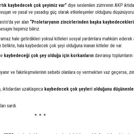
rtık kaybedecek çok şeyimiz var”
diye seslenilen zümrenin AKP iktida
vuşan ve yasal ve yasadışı güç olarak etkinleşenler olduğunu düşünüyoru
esto’da yer alan
“Proletaryanın zincirlerinden başka kaybedecekleri
esajını hepimiz biliriz.
ılayamaz hale getirdikleri yoksul kitleleri sosyal yardımlara mahkûm ederek
le birlikte, hala kaybedecek çok şeyi olduğuna inanan kitleler de var.
ile
kaybedeceği çok şey olduğu için korkanların
davranışı toplumların 
uyanır ve fakirleşmelerinin sebebi olanlara oy vermekten vaz geçerse, zinc
, iktidardan uzaklaşınca
kaybedecek çok şeyleri olduğunu düşünenle
arı sardı.
* * *