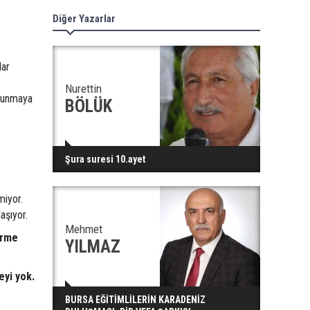
Diğer Yazarlar
lar
Nurettin
vunmaya
BÖLÜK
Şura suresi 10.ayet
miyor.
aşıyor.
Mehmet
irme
YILMAZ
eyi yok.
BURSA EĞİTİMLİLERİN KARADENİZ