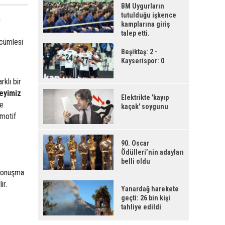
BM Uygurların
tutulduğu işkence
m
kamplarına giriş
talep etti.
 cümlesi
Beşiktaş: 2 -
Kayserispor: 0
klı bir
eyimiz
Elektrikte 'kayıp
ve
kaçak' soygunu
omotif
90. Oscar
Ödülleri’nin adayları
belli oldu
 konuşma
ir.
Yanardağ harekete
geçti: 26 bin kişi
tahliye edildi