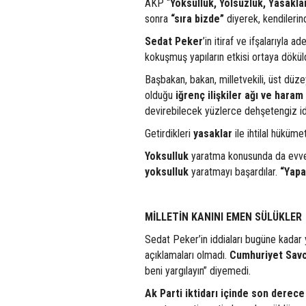
AKP “
Yoksulluk, Yolsuzluk, Yasakla
sonra
“sıra bizde”
diyerek, kendilerind
Sedat Peker
’in itiraf ve ifşalarıyla 
kokuşmuş yapıların etkisi ortaya dökül
Başbakan, bakan, milletvekili, üst düz
olduğu
iğrenç ilişkiler ağı ve hara
devirebilecek yüzlerce dehşetengiz idd
Getirdikleri
yasaklar
ile ihtilal hüküme
Yoksulluk
yaratma konusunda da evv
yoksulluk
yaratmayı başardılar.
“Yapa
MİLLETİN KANINI EMEN SÜLÜKLER
Sedat Peker’in iddiaları bugüne kadar 
açıklamaları olmadı.
Cumhuriyet Savcı
beni yargılayın” diyemedi.
Ak Parti iktidarı içinde son derece