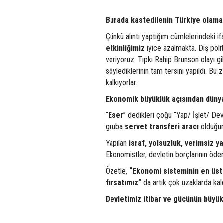
Burada kastedilenin Türkiye olama
Çünkü alıntı yaptığım cümlelerindeki i
etkinliğimiz
iyice azalmakta. Dış poli
veriyoruz. Tıpkı Rahip Brunson olayı g
söylediklerinin tam tersini yapıldı. Bu z
kalkıyorlar.
Ekonomik büyüklük
açısından dünya
“
Eser
” dedikleri çoğu “Yap/ İşlet/ Devr
gruba
servet transferi aracı
olduğun
Yapılan
israf, yolsuzluk, verimsiz ya
Ekonomistler, devletin borçlarının öd
Özetle,
“Ekonomi sisteminin en üst 
fırsatımız”
da artık çok uzaklarda kald
Devletimiz itibar ve gücünün büyük