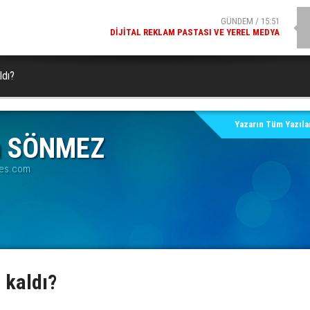
DIJITAL REKLAM PASTASI VE YEREL MEDYA
SPOR / 14:20
GENÇLERBIRLIĞI SPOR KULÜBÜNDEN AÇIKLAMA GELDI
ldı?
Yazarın Tüm Yazılar
in SÖNMEZ
ses.com
 kaldı?