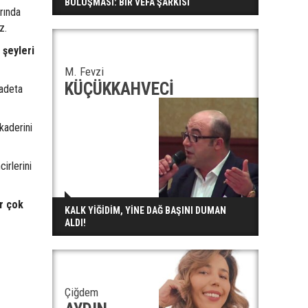
BULUŞMASI: BİR VEFA ŞARKISI
rında
z.
 şeyleri
M. Fevzi
KÜÇÜKKAHVECİ
 adeta
kaderini
irlerini
r çok
KALK YİĞİDİM, YİNE DAĞ BAŞINI DUMAN
ALDI!
Çiğdem