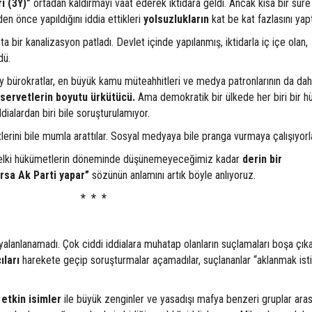
rı
(3Y)”
ortadan kaldırmayı vaat ederek iktidara geldi. Ancak kısa bir süre
en önce yapıldığını iddia ettikleri
yolsuzlukların
kat be kat fazlasını yapt
adeta bir kanalizasyon patladı. Devlet içinde yapılanmış, iktidarla iç içe olan,
dü.
ey bürokratlar, en büyük kamu müteahhitleri ve medya patronlarının da dahi
m servetlerin boyutu ürkütücü.
Ama demokratik bir ülkede her biri bir 
ialardan biri bile soruşturulamıyor.
tlerini bile mumla arattılar. Sosyal medyaya bile pranga vurmaya çalışıyorl
elki hükümetlerin döneminde düşünemeyeceğimiz kadar
derin bir
rsa Ak Parti yapar”
sözünün anlamını artık böyle anlıyoruz.
* * *
yalanlanamadı. Çok ciddi iddialara muhatap olanların suçlamaları boşa çıka
ları
harekete geçip soruşturmalar açamadılar, suçlananlar “aklanmak ist
 etkin isimler
ile büyük zenginler ve yasadışı mafya benzeri gruplar aras