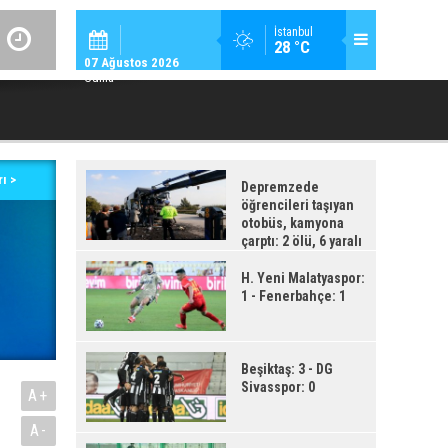
GÜNDEM / 23:
İstanbul
28 °C
YAD’DAN YENIDEN ALEVLENEN “ÇÖZÜM SÜRECI”NE ÇOK SERT TEPK
07 Ağustos 2026
Cuma
ı >
Depremzede
öğrencileri taşıyan
otobüs, kamyona
çarptı: 2 ölü, 6 yaralı
H. Yeni Malatyaspor:
1 - Fenerbahçe: 1
Beşiktaş: 3 - DG
Sivasspor: 0
A+
A-