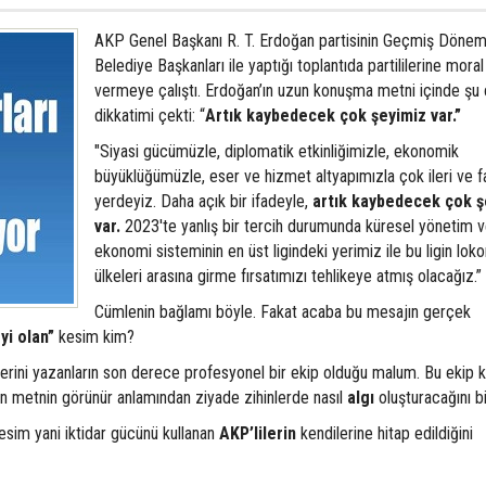
AKP Genel Başkanı R. T. Erdoğan partisinin Geçmiş Döne
Belediye Başkanları ile yaptığı toplantıda partililerine moral
vermeye çalıştı. Erdoğan’ın uzun konuşma metni içinde şu
dikkatimi çekti: “
Artık kaybedecek çok şeyimiz var.”
"Siyasi gücümüzle, diplomatik etkinliğimizle, ekonomik
büyüklüğümüzle, eser ve hizmet altyapımızla çok ileri ve far
yerdeyiz. Daha açık bir ifadeyle,
artık kaybedecek çok ş
var.
2023'te yanlış bir tercih durumunda küresel yönetim 
ekonomi sisteminin en üst ligindeki yerimiz ile bu ligin lok
ülkeleri arasına girme fırsatımızı tehlikeye atmış olacağız.”
Cümlenin bağlamı böyle. Fakat acaba bu mesajın gerçek
yi olan”
kesim kim?
rini yazanların son derece profesyonel bir ekip olduğu malum. Bu ekip
ken metnin görünür anlamından ziyade zihinlerde nasıl
algı
oluşturacağını bil
sim yani iktidar gücünü kullanan
AKP’lilerin
kendilerine hitap edildiğini