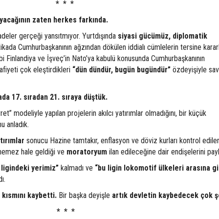
* * *
yacağının zaten herkes farkında.
fadeler gerçeği yansıtmıyor. Yurtdışında
siyasi gücümüz, diplomatik
tikada Cumhurbaşkanının ağzından dökülen iddialı cümlelerin tersine karar
ibi Finlandiya ve İşveç’in Nato’ya kabulü konusunda Cumhurbaşkanının
afiyeti çok eleştirdikleri
“dün dündür, bugün bugündür”
özdeyişiyle sa
da 17. sıradan 21. sıraya düştük.
et” modeliyle yapılan projelerin akılcı yatırımlar olmadığını, bir küçük
u anladık.
tırımlar
sonucu Hazine tamtakır, enflasyon ve döviz kurları kontrol edile
enemez hale geldiği ve
moratoryum
ilan edileceğine dair endişelerini payl
ligindeki yerimiz”
kalmadı ve
“bu ligin lokomotif ülkeleri arasına g
ı.
 kısmını kaybetti.
Bir başka deyişle
artık devletin kaybedecek çok ş
* * *