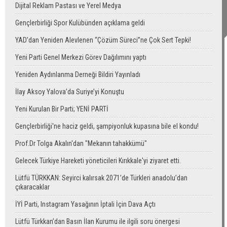
Dijital Reklam Pastası ve Yerel Medya
Gençlerbirliği Spor Kulübünden açıklama geldi
YAD’dan Yeniden Alevlenen “Çözüm Süreci”ne Çok Sert Tepki!
Yeni Parti Genel Merkezi Görev Dağılımını yaptı
Yeniden Aydınlanma Derneği Bildiri Yayınladı
İlay Aksoy Yalova’da Suriye’yi Konuştu
Yeni Kurulan Bir Parti; YENİ PARTİ
Gençlerbirliği'ne haciz geldi, şampiyonluk kupasına bile el kondu!
Prof.Dr Tolga Akalın'dan "Mekanın tahakkümü"
Gelecek Türkiye Hareketi yöneticileri Kırıkkale'yi ziyaret etti.
Lütfü TÜRKKAN: Seyirci kalırsak 2071’de Türkleri anadolu’dan
çıkaracaklar
İYİ Parti, Instagram Yasağının İptali İçin Dava Açtı
Lütfü Türkkan’dan Basın İlan Kurumu ile ilgili soru önergesi