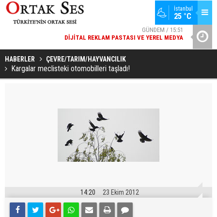
İstanbul
25 °C
GÜNDEM / 15:51
DIJITAL REKLAM PASTASI VE YEREL MEDYA
YAD’DAN
SPOR / 14:20
GENÇLERBIRLIĞI SPOR KULÜBÜNDEN AÇIKLAMA GELDI
HABERLER
ÇEVRE/TARIM/HAYVANCILIK
Kargalar meclisteki otomobilleri taşladı!
14:20
23 Ekim 2012