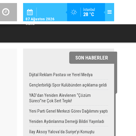
SPOR / 14:
İstanbul
28 °C
GENÇLERBIRLIĞI SPOR KULÜBÜNDEN AÇIKLAMA GEL
07 Ağustos 2026
Cuma
SON HABERLER
Dijital Reklam Pastası ve Yerel Medya
Gençlerbirliği Spor Kulübünden açıklama geldi
YAD’dan Yeniden Alevlenen “Çözüm
Süreci”ne Çok Sert Tepki!
Yeni Parti Genel Merkezi Görev Dağılımını yaptı
Yeniden Aydınlanma Derneği Bildiri Yayınladı
İlay Aksoy Yalova’da Suriye’yi Konuştu