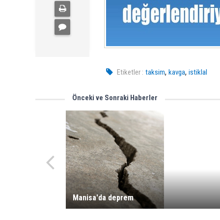
,
,
Etiketler :
taksim
kavga
istiklal
Önceki ve Sonraki Haberler
Manisa'da deprem