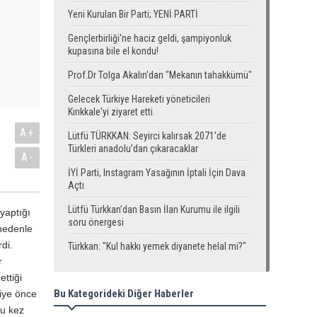
Yeni Kurulan Bir Parti; YENİ PARTİ
Gençlerbirliği'ne haciz geldi, şampiyonluk
kupasına bile el kondu!
Prof.Dr Tolga Akalın'dan "Mekanın tahakkümü"
Gelecek Türkiye Hareketi yöneticileri
Kırıkkale'yi ziyaret etti.
A+
Lütfü TÜRKKAN: Seyirci kalırsak 2071’de
Türkleri anadolu’dan çıkaracaklar
A-
İYİ Parti, Instagram Yasağının İptali İçin Dava
Açtı
Lütfü Türkkan’dan Basın İlan Kurumu ile ilgili
 yaptığı
soru önergesi
 nedenle
di.
Türkkan: "Kul hakkı yemek diyanete helal mi?"
r
ttiği
Bu Kategorideki Diğer Haberler
şiye önce
bu kez