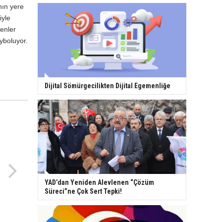
nın yere
iyle
denler
yboluyor.
Dijital Sömürgecilikten Dijital Egemenliğe
YAD’dan Yeniden Alevlenen “Çözüm
Süreci”ne Çok Sert Tepki!