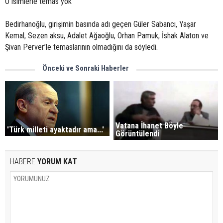
O isimlerle temas yok
Bedirhanoğlu, girişimin basında adı geçen Güler Sabancı, Yaşar
Kemal, Sezen aksu, Adalet Ağaoğlu, Orhan Pamuk, İshak Alaton ve
Şivan Perver’le temaslarının olmadığını da söyledi.
Önceki ve Sonraki Haberler
Vatana İhanet Böyle
'Türk milleti ayaktadır ama...'
Görüntülendi
HABERE
YORUM KAT