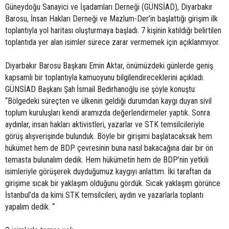
Güneydoğu Sanayici ve İşadamları Derneği (GÜNSİAD), Diyarbakır
Barosu, İnsan Hakları Derneği ve Mazlum-Der’in başlattığı girişim ilk
toplantıyla yol haritası oluşturmaya başladı. 7 kişinin katıldığı belirtilen
toplantıda yer alan isimler sürece zarar vermemek için açıklanmıyor.
Diyarbakır Barosu Başkanı Emin Aktar, önümüzdeki günlerde geniş
kapsamlı bir toplantıyla kamuoyunu bilgilendireceklerini açıkladı.
GÜNSİAD Başkanı Şah İsmail Bedirhanoğlu ise şöyle konuştu:
“Bölgedeki süreçten ve ülkenin geldiği durumdan kaygı duyan sivil
toplum kuruluşları kendi aramızda değerlendirmeler yaptık. Sonra
aydınlar, insan hakları aktivistleri, yazarlar ve STK temsilcileriyle
görüş alışverişinde bulunduk. Böyle bir girişimi başlatacaksak hem
hükümet hem de BDP çevresinin buna nasıl bakacağına dair bir ön
temasta bulunalım dedik. Hem hükümetin hem de BDP’nin yetkili
isimleriyle görüşerek duyduğumuz kaygıyı anlattım. İki taraftan da
girişime sıcak bir yaklaşım olduğunu gördük. Sıcak yaklaşım görünce
İstanbul’da da kimi STK temsilcileri, aydın ve yazarlarla toplantı
yapalım dedik. “