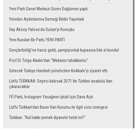
Yeni Parti Genel Merkezi Görev Dağılımını yaptı
Yeniden Aydınlanma Derneği Bildiri Yayınladı
İlay Aksoy Yalova’da Suriye’yi Konuştu
Yeni Kurulan Bir Parti; YENİ PARTİ
Gençlerbirliği'ne haciz geldi, şampiyonluk kupasına bile el kondu!
Prof.Dr Tolga Akalın'dan "Mekanın tahakkümü"
Gelecek Türkiye Hareketi yöneticileri Kırıkkale'yi ziyaret etti.
Lütfü TÜRKKAN: Seyirci kalırsak 2071’de Türkleri anadolu’dan
çıkaracaklar
İYİ Parti, Instagram Yasağının İptali İçin Dava Açtı
Lütfü Türkkan’dan Basın İlan Kurumu ile ilgili soru önergesi
Türkkan: "Kul hakkı yemek diyanete helal mi?"