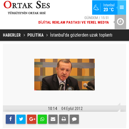
İstanbul
23 °C
GÜNDEM / 15:51
DIJITAL REKLAM PASTASI VE YEREL MEDYA
YAD’DAN
SPOR / 14:20
GENÇLERBIRLIĞI SPOR KULÜBÜNDEN AÇIKLAMA GELDI
İstanbul'da gözlerden uzak toplantı
HABERLER
POLİTİKA
10:14
04 Eylül 2012