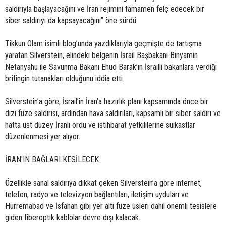
saldırıyla başlayacağını ve İran rejimini tamamen felç edecek bir
siber saldırıyı da kapsayacağını” öne sürdü.
Tikkun Olam isimli blog’unda yazdıklarıyla geçmişte de tartışma
yaratan Silverstein, elindeki belgenin İsrail Başbakanı Binyamin
Netanyahu ile Savunma Bakanı Ehud Barak’ın İsrailli bakanlara verdiği
brifingin tutanakları olduğunu iddia etti.
Silverstein’a göre, İsrail’in İran’a hazırlık planı kapsamında önce bir
dizi füze saldırısı, ardından hava saldırıları, kapsamlı bir siber saldırı ve
hatta üst düzey İranlı ordu ve istihbarat yetkililerine suikastlar
düzenlenmesi yer alıyor.
İRAN'IN BAĞLARI KESİLECEK
Özellikle sanal saldırıya dikkat çeken Silverstein’a göre internet,
telefon, radyo ve televizyon bağlantıları, iletişim uyduları ve
Hurremabad ve İsfahan gibi yer altı füze üsleri dahil önemli tesislere
giden fiberoptik kablolar devre dışı kalacak.