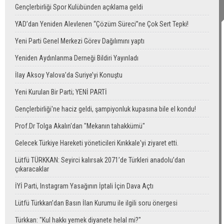
Gençlerbirliği Spor Kulübünden açıklama geldi
YAD’dan Yeniden Alevlenen “Çözüm Süreci”ne Çok Sert Tepki!
Yeni Parti Genel Merkezi Görev Dağılımını yaptı
Yeniden Aydınlanma Derneği Bildiri Yayınladı
İlay Aksoy Yalova’da Suriye’yi Konuştu
Yeni Kurulan Bir Parti; YENİ PARTİ
Gençlerbirliği'ne haciz geldi, şampiyonluk kupasına bile el kondu!
Prof.Dr Tolga Akalın'dan "Mekanın tahakkümü"
Gelecek Türkiye Hareketi yöneticileri Kırıkkale'yi ziyaret etti.
Lütfü TÜRKKAN: Seyirci kalırsak 2071’de Türkleri anadolu’dan
çıkaracaklar
İYİ Parti, Instagram Yasağının İptali İçin Dava Açtı
Lütfü Türkkan’dan Basın İlan Kurumu ile ilgili soru önergesi
Türkkan: "Kul hakkı yemek diyanete helal mi?"