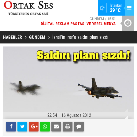
İstanbul
GÜNDEM / 15:51
29 °C
DIJITAL REKLAM PASTASI VE YEREL MEDYA
SPOR / 14:20
YAD’DAN
GENÇLERBIRLIĞI SPOR KULÜBÜNDEN AÇIKLAMA GELDI
İsrail'in İran'a saldırı planı sızdı
HABERLER
GÜNDEM
22:54
16 Ağustos 2012