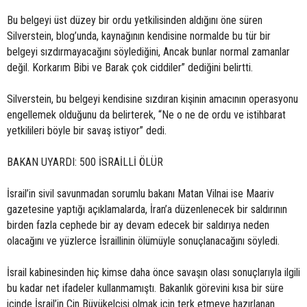
Bu belgeyi üst düzey bir ordu yetkilisinden aldığını öne süren
Silverstein, blog’unda, kaynağının kendisine normalde bu tür bir
belgeyi sızdırmayacağını söylediğini, Ancak bunlar normal zamanlar
değil. Korkarım Bibi ve Barak çok ciddiler” dediğini belirtti.
Silverstein, bu belgeyi kendisine sızdıran kişinin amacının operasyonu
engellemek olduğunu da belirterek, “Ne o ne de ordu ve istihbarat
yetkilileri böyle bir savaş istiyor” dedi.
BAKAN UYARDI: 500 İSRAİLLİ ÖLÜR
İsrail’in sivil savunmadan sorumlu bakanı Matan Vilnai ise Maariv
gazetesine yaptığı açıklamalarda, İran’a düzenlenecek bir saldırının
birden fazla cephede bir ay devam edecek bir saldırıya neden
olacağını ve yüzlerce İsraillinin ölümüyle sonuçlanacağını söyledi.
İsrail kabinesinden hiç kimse daha önce savaşın olası sonuçlarıyla ilgili
bu kadar net ifadeler kullanmamıştı. Bakanlık görevini kısa bir süre
içinde İsrail’in Çin Büyükelçisi olmak için terk etmeye hazırlanan