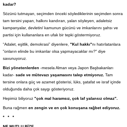
kadar?
Sözünü tutmayan, seçimden önceki söylediklerinin seçimden sonra
tam tersini yapan, halkını kandıran, yalan söyleyen, adaletsiz
kampanyalar, devletin/ kamunun gücünü ve imkanlarını şahsı ve
partisi için kullananlara en ufak bir tepki göstermiyoruz.
“Adalet, eşitlik, demokrasi” diyenlere,
"Kul hakkı"
nı hatırlatanlara
"onların elinde bu imkanlar olsa yapmayacaklar mı?" diye
savunuyoruz.
Bizi yönetenlerden
-mesela Alman veya Japon Başbakanları
kadar-
sade ve mütevazı yaşamasını talep etmiyoruz.
Tam
tersine onlara güç ve azamet gösterisi, lüks, şatafat ve israf içinde
olduğunda daha çok saygı gösteriyoruz.
Hepimiz biliyoruz
"çok mal haramsız, çok laf yalansız olmaz".
Buna rağmen
en zengin ve en çok konuşana rağbet ediyoruz.
* * *
NE MUTLU BİZE