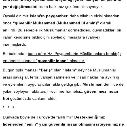
yer değiştirmesini
bizim halkımız çok önemli saymıyor.
Oysaki dinimiz
İslam’ın peygamberi
daha Allah’ın elçisi olmadan
önce
“güvenilir Muhammed (Muhammed ül emin)”
olarak
anılırdı. Bu sebeple ilk Müslümanlar görmedikleri, duymadıkları bir
ilahın kendisine bildirdiğini söylediği mesajlara (vahye)
inanmışlardı.
Bu bakımdan
bana göre Hz. Peygamberin Müslümanlara bıraktığı
en önemli sünneti
"güvenilir insan"
olmaktır.
Bugün tıpkı manası
"Barış"
olan
"İslam"
deyince Müslümanlar
arası savaşlar, terör, vahşet sahneleri ve insan haklarına aykırı iş
ve eylemlerin uygulayıcıları akla geldiği gibi;
Müslüman
denince de
yalan söyleyen, aldatan, hileci, merhametsiz,
güvenilmez insan
tipi
gözümüzde canlanır oldu.
* * *
Dünyada böyle de Türkiye’de farklı mı?
Desteklediğimiz
liderlerden "emin" yani güvenilir insan olmasını isteyenimiz ne