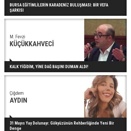
BURSA EĞİTİMLİLERİN KARADENİZ BULUŞMASI: BİR VEFA
ŞARKISI
M. Fevzi
KÜÇÜKKAHVECİ
KALK YİĞİDİM, YİNE DAĞ BAŞINI DUMAN ALDI!
Çiğdem
AYDIN
31 Mayıs Yay Dolunayı: Gökyüzünün Rehberliğinde Yeni Bir
Denge