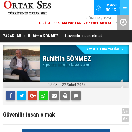
İstanbul
30 °C
GÜNDEM / 15:51
DIJITAL REKLAM PASTASI VE YEREL MEDYA
YAD’DAN
SPOR / 14:20
Güvenilir insan olmak
GENÇLERBIRLIĞI SPOR KULÜBÜNDEN AÇIKLAMA GELDI
YAZARLAR
Ruhittin SÖNMEZ
Yazarın Tüm Yazıları >
Ruhittin SÖNMEZ
E-posta:
info@ortakses.com
18:05
22 Şubat 2024
A+
Güvenilir insan olmak
A-