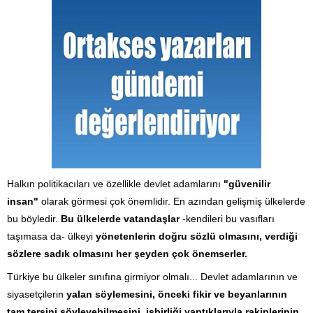
Halkın politikacıları ve özellikle devlet adamlarını
"güvenilir
insan"
olarak görmesi çok önemlidir. En azından gelişmiş ülkelerde
bu böyledir.
Bu ülkelerde vatandaşlar
-kendileri bu vasıfları
taşımasa da- ülkeyi
yönetenlerin doğru sözlü olmasını, verdiği
sözlere sadık olmasını her şeyden çok önemserler.
Türkiye bu ülkeler sınıfına girmiyor olmalı... Devlet adamlarının ve
siyasetçilerin
yalan söylemesini,
önceki fikir ve beyanlarının
tam tersini söyleyebilmesini, işbirliği yaptıklarıyla rakiplerinin