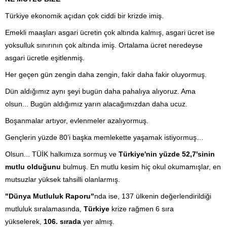
Türkiye ekonomik açıdan çok ciddi bir krizde imiş.
Emekli maaşları asgari ücretin çok altında kalmış, asgari ücret ise
yoksulluk sınırının çok altında imiş. Ortalama ücret neredeyse
asgari ücretle eşitlenmiş.
Her geçen gün zengin daha zengin, fakir daha fakir oluyormuş.
Dün aldığımız aynı şeyi bugün daha pahalıya alıyoruz. Ama
olsun... Bugün aldığımız yarın alacağımızdan daha ucuz.
Boşanmalar artıyor, evlenmeler azalıyormuş.
Gençlerin yüzde 80’i başka memlekette yaşamak istiyormuş…
Olsun... TÜİK halkımıza sormuş ve
Türkiye'nin yüzde 52,7'sinin
mutlu olduğunu
bulmuş. En mutlu kesim hiç okul okumamışlar, en
mutsuzlar yüksek tahsilli olanlarmış.
"Dünya Mutluluk Raporu"
nda ise, 137 ülkenin değerlendirildiği
mutluluk sıralamasında,
Türkiye
krize rağmen 6 sıra
yükselerek,
106. sırada
yer almış.