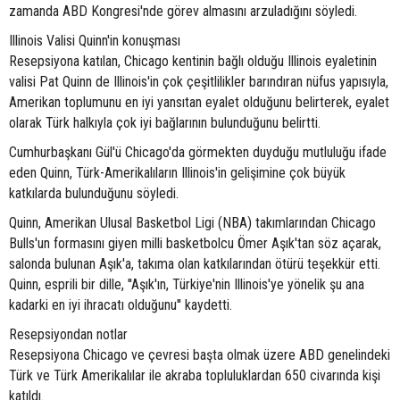
zamanda ABD Kongresi'nde görev almasını arzuladığını söyledi.
Illinois Valisi Quinn'in konuşması
Resepsiyona katılan, Chicago kentinin bağlı olduğu Illinois eyaletinin
valisi Pat Quinn de Illinois'in çok çeşitlilikler barındıran nüfus yapısıyla,
Amerikan toplumunu en iyi yansıtan eyalet olduğunu belirterek, eyalet
olarak Türk halkıyla çok iyi bağlarının bulunduğunu belirtti.
Cumhurbaşkanı Gül'ü Chicago'da görmekten duyduğu mutluluğu ifade
eden Quinn, Türk-Amerikalıların Illinois'in gelişimine çok büyük
katkılarda bulunduğunu söyledi.
Quinn, Amerikan Ulusal Basketbol Ligi (NBA) takımlarından Chicago
Bulls'un formasını giyen milli basketbolcu Ömer Aşık'tan söz açarak,
salonda bulunan Aşık'a, takıma olan katkılarından ötürü teşekkür etti.
Quinn, esprili bir dille, ''Aşık'ın, Türkiye'nin Illinois'ye yönelik şu ana
kadarki en iyi ihracatı olduğunu'' kaydetti.
Resepsiyondan notlar
Resepsiyona Chicago ve çevresi başta olmak üzere ABD genelindeki
Türk ve Türk Amerikalılar ile akraba topluluklardan 650 civarında kişi
katıldı.