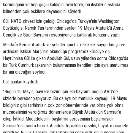
koruduğunu ve hep güçlü kaldığını belirterek, bu ilişkilerin aslında
bilinenden çok eskilere dayandığını söyledi.
Gül, NATO zirvesi için geldiği Chicago'da Türkiye'nin Washington
Büyükelçisi Namık Tan tarafından verilen 19 Mayıs Atatürk'ü Anma,
Gençlik ve Spor Bayramı resepsiyonuna katılarak konuşma yaptı.
Mustafa Kemal Atatürk ve şehitler için bir dakikalık saygı duruşu ve
ardından İstiklal Marşı'nın okunduğu programda kürsüye eşi
Hayrünnisa Gül ile çıkan Abdullah Gül, uzun yıllardan sonra Chicago'da
bir Türk Cumhurbaşkanı'nın bulunmasının kendileri için ayrı, unutulmaz
bir anı olacağını söyledi.
Gül, şunları kaydetti:
''Bugün 19 Mayıs, bayram bizim için. Bu bayramı bugün ABD'de
sizlerle beraber yapıyoruz. Bu da ayrı bir mutluluk kaynağı. 19 Mayıs
bildiğiniz gibi tarihimizin çok zor dönemlerinde var olma-yok olma
mücadelesini verdiğimiz dönemlerde Büyük Atatürk'ün Samsun'a
çıkıp İstiklal Mücadelesi'ni başlatma serüveninin başlamasıdır.
Samsun'dan sonra birçok Anadolu toprakları gezildi, büyük mücadele
verildi ve Büyük Osmanlı İmparatorluğu sona erdi, onun yerine yeni