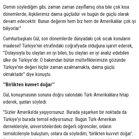
Demin söylediğim gibi, zaman zaman zayıflamış olsa bile çok kısa
dönemlerde, ilişkilerimiz daima güçlüdür ve bugün de güçlü olarak
devam edecektir. Bunun değerini hem biz hem de Amerikalılar çok iyi
biliyorlar.''
Cumhurbaşkanı Gül, son dönemlerde dünyadaki çok sıcak konuların
maalesef Türkiye'nin etrafındaki coğrafyada olduğuna işaret ederek,
''Dolayısıyla bu olayları en iyi bilen, bu olayları en iyi analiz edebilen
ülke de Türkiye'dir. O bakımdan bütün müttefiklerimizin gözünde
Türkiye'nin değeri hiçbir zaman azalmamakta, daima güçlü
olmaktadır'' diye konuştu.
''Birlikten kuvvet doğar''
Gül, konuşmasının sonuna doğru salondaki Türk-Amerikalılara hitap
ederek, şunları söyledi:
''Sizler Amerika'da yaşıyorsunuz. Burada yaşarken bir noktada da
Türkiye'yi burada temsil ediyorsunuz. Bugün Türk-Amerikan
dernekleriyle, üniversitelerdeki değerli öğrenciler, onların
temsilcileriyle buluştum, onlara da söyledim; 'birlikten kuvvet doğar'.