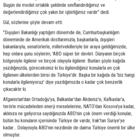
Bugün de model ortaklık şeklinde sınıflandırdığımız ve
değerlendirdiğimiz çok yakın bir işbirliğimiz vardır'' dedi.
Gül, sözlerine şöyle devam etti:
''Dışişleri Bakanlığı yaptığım dönemde de, Cumhurbaşkanlığım
döneminde de Amerikalı dostlarımızla, başkanlarla, dışişleri
bakanlarıyla, senatörlerle, milletvekilleriyle bir araya geldiğimizde,
hep onlara şunu söylerim; 'ABD süper bir devlet. Dünyanın birçok
bölgesiyle ilgilenir ve birçok olayıyla ilgilenir. Bunları şöyle kağıda
yazdığınızda, göreceksiniz ki bu ilgilendiğiniz konularla en çok
ilgilenen ülkelerden birisi de Türkiye'dir. Başka bir kağıda da 'biz hangi
konularla ilgileniyoruz' diye yazdığımızda o kadar çok benzerlik
çıkacaktır ki.
Afganistan'dan Ortadoğu'ya, Balkanlar'dan Akdeniz'e, Kafkaslar'a,
terörle mücadeleden enerji meselelerine, NATO'dan Kosova'ya kadar,
aklınıza ne geliyorsa saydığınızda ABD'nin çok önem verdiği konular,
bütün bu konuların içerisinde Türkiye de vardır, Irak'tan Suriye'ye
kadar... Dolayısıyla ABD'nin nezdinde de daima Türkiye önemli bir ülke
olmuştur.