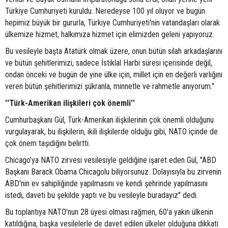
Türkiye Cumhuriyeti kuruldu. Neredeyse 100 yıl oluyor ve bugün
hepimiz büyük bir gururla, Türkiye Cumhuriyeti'nin vatandaşları olarak
ülkemize hizmet, halkımıza hizmet için elimizden geleni yapıyoruz.
Bu vesileyle başta Atatürk olmak üzere, onun bütün silah arkadaşlarını
ve bütün şehitlerimizi, sadece İstiklal Harbi süresi içerisinde değil,
ondan önceki ve bugün de yine ülke için, millet için en değerli varlığını
veren bütün şehitlerimizi şükranla, minnetle ve rahmetle anıyorum.''
''Türk-Amerikan ilişkileri çok önemli''
Cumhurbaşkanı Gül, Türk-Amerikan ilişkilerinin çok önemli olduğunu
vurgulayarak, bu ilişkilerin, ikili ilişkilerde olduğu gibi, NATO içinde de
çok önem taşıdığını belirtti.
Chicago'ya NATO zirvesi vesilesiyle geldiğine işaret eden Gül, ''ABD
Başkanı Barack Obama Chicagolu biliyorsunuz. Dolayısıyla bu zirvenin
ABD'nin ev sahipliğinde yapılmasını ve kendi şehrinde yapılmasını
istedi, daveti bu şekilde yaptı ve bu vesileyle buradayız'' dedi.
Bu toplantıya NATO'nun 28 üyesi olması rağmen, 60'a yakın ülkenin
katıldığına, başka vesilelerle de davet edilen ülkeler olduğuna dikkati