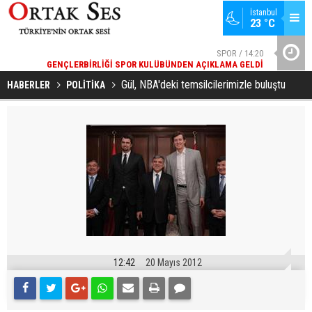
İstanbul
23 °C
51
SPOR / 14:20
YA
GENÇLERBIRLIĞI SPOR KULÜBÜNDEN AÇIKLAMA GELDI
YAD’DAN
Gül, NBA'deki temsilcilerimizle buluştu
HABERLER
POLİTİKA
12:42
20 Mayıs 2012