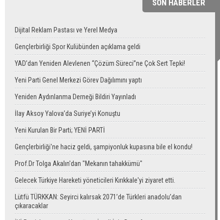
SON HABERLER
Dijital Reklam Pastası ve Yerel Medya
Gençlerbirliği Spor Kulübünden açıklama geldi
YAD’dan Yeniden Alevlenen “Çözüm Süreci”ne Çok Sert Tepki!
Yeni Parti Genel Merkezi Görev Dağılımını yaptı
Yeniden Aydınlanma Derneği Bildiri Yayınladı
İlay Aksoy Yalova’da Suriye’yi Konuştu
Yeni Kurulan Bir Parti; YENİ PARTİ
Gençlerbirliği'ne haciz geldi, şampiyonluk kupasına bile el kondu!
Prof.Dr Tolga Akalın'dan "Mekanın tahakkümü"
Gelecek Türkiye Hareketi yöneticileri Kırıkkale'yi ziyaret etti.
Lütfü TÜRKKAN: Seyirci kalırsak 2071’de Türkleri anadolu’dan
çıkaracaklar