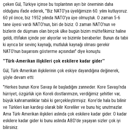
çeken Gül, Türkiye içinse bu toplantının ayrı bir öneminin daha
olduğunu ifade ederek, ''Biz NATO'ya üyeliğimizin 60. yılını kutluyoruz.
60 yıl önce, biz 1952 yılında NATO'ya üye olmuştuk. O zaman 5-6
tane üyesi vardı NATO'nun, biri de biziz. O zaman NATO'nun ve
bizlerin de düşmanı olan birçok ülke bugün bizim müttefikimiz haline
geldi, ittifakın içinde yer alıyorlar ve bizimle beraberler. Bunun da tabii
ki ayrıca bir sevinç kaynağı, mutluluk kaynağı olması gerekir
NATO'nun başarısını gösterme açısından'' diye konuştu.
''Türk-Amerikan ilişkileri çok eskilere kadar gider''
Gül, Türk-Amerikan ilişkilerinin çok eskiye dayandığına değinerek,
şöyle devam etti:
''Herkes bunun Kore Savaşı ile başladığını zanneder. Kore Savaşı'nda
hürriyet, özgürlük için Koreli dostlarımızın, verdiğimiz şehitler var,
büyük kahramanlıklar tabii ki gerçekleştirmişiz. Kore'de hala bu bilinir
ve Türkleri kan kardeşi olarak bilir Koreliler ve bunu hiç unutmazlar.
Ama Türk-Amerikan ilişkileri aslında çok eskilere kadar gider. O kadar
eskilere kadar gider ki bunu aslında ABD'de yaşayan sizler çok iyi
bilirsiniz.