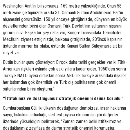
Washington Anıtı'nı biliyorsunuz, 169 metre yüksekliğinde. Onun 58.
metresine çıktığınızda orada 31. Osmanlı Sultanı Abdülmecid Han'ın
nişanesini görürsünüz. 150 yıl önceye gittiğimizde, dünyanın en büyük
devletlerinden birisi olan Osmanlı Türk Devleti'nin sultanının nişanını
görürsünüz. Başka bir şey daha var; Kongre binasındaki Temsilciler
Meclisi'ni ziyaret ettiğinizde, balkona gittiğinizde, 23'üncü kapısının
üstünde mermer bir plaka, üstünde Kanuni Sultan Süleyman'a ait bir
rölyef var.
Bütün bunlar şunu gösteriyor: Birçok daha tarihi gerçekler var ki Türk-
Amerikan ilişkileri aslında çok eski yıllara kadar gider. 1950'den sonra
Türkiye NATO üyesi olduktan sonra ABD ile Türkiye arasındaki ilişkiler
her bakımdan çok önemlidir ve Türk dış politikasının çok önemli
sütunlarından birini oluşturur.''
''İttifakımız ve dostluğumuz stratejik önemini daima korudu''
Cumhurbaşkanı Gül, iki ülkenin dostluğunun demokrasi, insan haklarına
saygı, hukukun üstünlüğü, serbest piyasa ekonomisi gibi değerler
üzerinde yükseldiğini belirterek, ''Zaman zaman belki ittifakımız ve
dostluklarımız zayıflasa da daima stratejik önemini korumuştur.