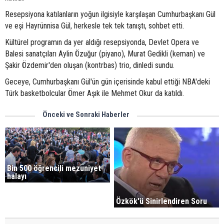
Resepsiyona katılanların yoğun ilgisiyle karşılaşan Cumhurbaşkanı Gül
ve eşi Hayrünnisa Gül, herkesle tek tek tanıştı, sohbet etti.
Kültürel programın da yer aldığı resepsiyonda, Devlet Opera ve
Balesi sanatçıları Aylin Özuğur (piyano), Murat Gedikli (keman) ve
Şakir Özdemir'den oluşan (kontrbas) trio, dinledi sundu.
Geceye, Cumhurbaşkanı Gül'ün gün içerisinde kabul ettiği NBA'deki
Türk basketbolcular Ömer Aşık ile Mehmet Okur da katıldı.
Önceki ve Sonraki Haberler
Bin 500 öğrencili mezuniyet
halayı
Özkök'ü Sinirlendiren Soru