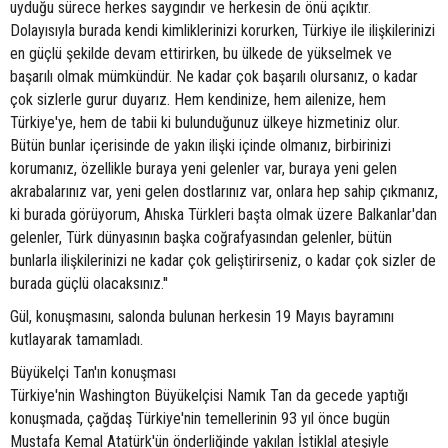
uyduğu sürece herkes saygındır ve herkesin de önü açıktır.
Dolayısıyla burada kendi kimliklerinizi korurken, Türkiye ile ilişkilerinizi
en güçlü şekilde devam ettirirken, bu ülkede de yükselmek ve
başarılı olmak mümkündür. Ne kadar çok başarılı olursanız, o kadar
çok sizlerle gurur duyarız. Hem kendinize, hem ailenize, hem
Türkiye'ye, hem de tabii ki bulunduğunuz ülkeye hizmetiniz olur.
Bütün bunlar içerisinde de yakın ilişki içinde olmanız, birbirinizi
korumanız, özellikle buraya yeni gelenler var, buraya yeni gelen
akrabalarınız var, yeni gelen dostlarınız var, onlara hep sahip çıkmanız,
ki burada görüyorum, Ahıska Türkleri başta olmak üzere Balkanlar'dan
gelenler, Türk dünyasının başka coğrafyasından gelenler, bütün
bunlarla ilişkilerinizi ne kadar çok geliştirirseniz, o kadar çok sizler de
burada güçlü olacaksınız.''
Gül, konuşmasını, salonda bulunan herkesin 19 Mayıs bayramını
kutlayarak tamamladı.
Büyükelçi Tan'ın konuşması
Türkiye'nin Washington Büyükelçisi Namık Tan da gecede yaptığı
konuşmada, çağdaş Türkiye'nin temellerinin 93 yıl önce bugün
Mustafa Kemal Atatürk'ün önderliğinde yakılan İstiklal ateşiyle