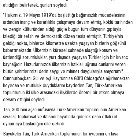
atıldığını belirterek, şunları söyledi:
''Halkımız, 19 Mayıs 1919'da başlattığı bağımsızlık mücadelesinin
ardından inanç ve kararlılıkla çalışmaya devam etmiş, köklü tarihinden
ve zengin kültüründen aldığı güçle bugün tüm dünyanın gıptayla
izlediği bir refah ve demokratik düzen tesis etmiştir. Türkiye'nin
geldiği nokta, binlerce kilometre uzakta yaşayan bizlerin göğsünü
kabartmaktadır. Ülkemizin küresel sahnede ulaştığı konum ve
üstlendiği sorumluluklar, yurt dışında yaşayan Türkler için bir kıvanç
kaynağıdır. Huzurlarınızda ülkemizin istiklali uğruna canlarını veren
bütün şehitlerimizi derin saygı ve minnet duygularıyla anıyorum.''
Cumhurbaşkanı Gül ve eşi Hayrünnisa Gül'ü Chicago'da ağırlamaktan
heyecan ve mutluluk duyduklarını kaydeden Tan, Türk-Amerikan
toplumunun iki ülke arasındaki ilişkilerde önemli bir etken olmaya
devam ettiğini söyledi.
Tan, 300 bini aşan nüfusuyla Türk-Amerikan toplumunun Amerikan
siyasal, toplumsal ve iktisadi hayatında giderek daha etkili rol
oynamaya başladığını dile getirdi.
Büyükelçi Tan, Türk-Amerikan toplumunun bir üyesinin en kısa