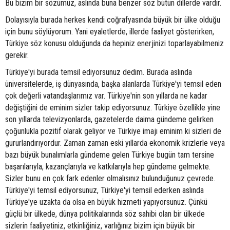
Bu bizim bir sözümüz, aslında buna benzer söz bütün dillerde vardır.
Dolayısıyla burada herkes kendi coğrafyasında büyük bir ülke olduğu
için bunu söylüyorum. Yani eyaletlerde, illerde faaliyet gösterirken,
Türkiye söz konusu olduğunda da hepiniz enerjinizi toparlayabilmeniz
gerekir.
Türkiye'yi burada temsil ediyorsunuz dedim. Burada aslında
üniversitelerde, iş dünyasında, başka alanlarda Türkiye'yi temsil eden
çok değerli vatandaşlarımız var. Türkiye'nin son yıllarda ne kadar
değiştiğini de eminim sizler takip ediyorsunuz. Türkiye özellikle yine
son yıllarda televizyonlarda, gazetelerde daima gündeme gelirken
çoğunlukla pozitif olarak geliyor ve Türkiye imajı eminim ki sizleri de
gururlandırıyordur. Zaman zaman eski yıllarda ekonomik krizlerle veya
bazı büyük bunalımlarla gündeme gelen Türkiye bugün tam tersine
başarılarıyla, kazançlarıyla ve katkılarıyla hep gündeme gelmekte.
Sizler bunu en çok fark edenler olmalısınız bulunduğunuz çevrede.
Türkiye'yi temsil ediyorsunuz, Türkiye'yi temsil ederken aslında
Türkiye'ye uzakta da olsa en büyük hizmeti yapıyorsunuz. Çünkü
güçlü bir ülkede, dünya politikalarında söz sahibi olan bir ülkede
sizlerin faaliyetiniz, etkinliğiniz, varlığınız bizim için büyük bir