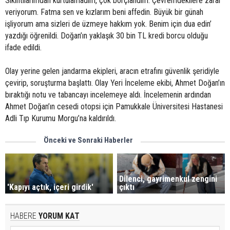
Sıkıntılarımdan kurtulamadım, çok borçlandım. Çevremdekilere zarar
veriyorum. Fatma sen ve kızlarım beni affedin. Büyük bir günah
işliyorum ama sizleri de üzmeye hakkım yok. Benim için dua edin’
yazdığı öğrenildi. Doğan’ın yaklaşık 30 bin TL kredi borcu olduğu
ifade edildi.
Olay yerine gelen jandarma ekipleri, aracın etrafını güvenlik şeridiyle
çevirip, soruşturma başlattı. Olay Yeri İnceleme ekibi, Ahmet Doğan’ın
bıraktığı notu ve tabancayı incelemeye aldı. İncelemenin ardından
Ahmet Doğan’ın cesedi otopsi için Pamukkale Üniversitesi Hastanesi
Adli Tıp Kurumu Morgu’na kaldırıldı.
Önceki ve Sonraki Haberler
Dilenci, gayrimenkul zengini
'Kapıyı açtık, içeri girdik'
çıktı
HABERE
YORUM KAT