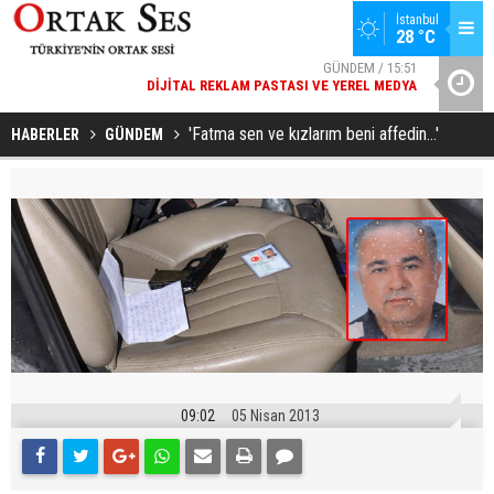
İstanbul
GÜNDEM / 15:51
28 °C
DIJITAL REKLAM PASTASI VE YEREL MEDYA
YAD’DAN
SPOR / 14:20
GENÇLERBIRLIĞI SPOR KULÜBÜNDEN AÇIKLAMA GELDI
'Fatma sen ve kızlarım beni affedin...'
HABERLER
GÜNDEM
09:02
05 Nisan 2013