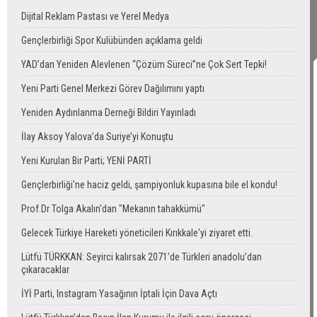
Dijital Reklam Pastası ve Yerel Medya
Gençlerbirliği Spor Kulübünden açıklama geldi
YAD’dan Yeniden Alevlenen “Çözüm Süreci”ne Çok Sert Tepki!
Yeni Parti Genel Merkezi Görev Dağılımını yaptı
Yeniden Aydınlanma Derneği Bildiri Yayınladı
İlay Aksoy Yalova’da Suriye’yi Konuştu
Yeni Kurulan Bir Parti; YENİ PARTİ
Gençlerbirliği'ne haciz geldi, şampiyonluk kupasına bile el kondu!
Prof.Dr Tolga Akalın'dan "Mekanın tahakkümü"
Gelecek Türkiye Hareketi yöneticileri Kırıkkale'yi ziyaret etti.
Lütfü TÜRKKAN: Seyirci kalırsak 2071’de Türkleri anadolu’dan
çıkaracaklar
İYİ Parti, Instagram Yasağının İptali İçin Dava Açtı