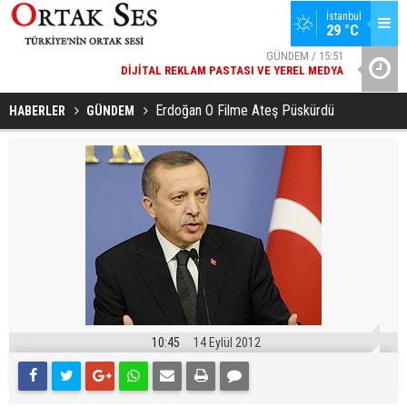
İstanbul
29 °C
GÜNDEM / 15:51
DIJITAL REKLAM PASTASI VE YEREL MEDYA
YAD’DAN
SPOR / 14:20
GENÇLERBIRLIĞI SPOR KULÜBÜNDEN AÇIKLAMA GELDI
Erdoğan O Filme Ateş Püskürdü
HABERLER
GÜNDEM
10:45
14 Eylül 2012