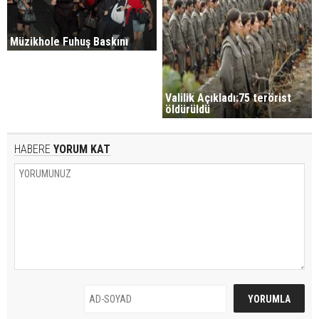
Müzikhole Fuhuş Baskını
Valilik Açıkladı:75 terörist
öldürüldü
HABERE
YORUM KAT