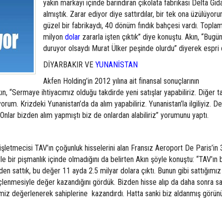
yakın markayı içinde barındıran çikolata fabrikası Delta Gıda
almıştık. Zarar ediyor diye sattırdılar, bir tek ona üzülüyor
güzel bir fabrikaydı, 40 dönüm fındık bahçesi vardı. Topla
milyon
dolar
zararla işten çıktık” diye konuştu. Akın, “Bugün
duruyor olsaydı Murat Ülker peşinde olurdu” diyerek espri 
DİYARBAKIR VE
YUNANİSTAN
Akfen Holding’in 2012 yılına ait finansal sonuçlarının
ın, “Sermaye ihtiyacımız olduğu takdirde yeni satışlar yapabiliriz. Diğer t
orum. Krizdeki Yunanistan’da da alım yapabiliriz. Yunanistan’la ilgiliyiz. Den
. Onlar bizden alım yapmıştı biz de onlardan alabiliriz” yorumunu yaptı.
 işletmecisi TAV’ın çoğunluk hisselerini alan Fransız Aeroport De Paris’in
 bir pişmanlık içinde olmadığını da belirten Akın şöyle konuştu: “TAV’ın b
den sattık, bu değer 11 ayda 2.5 milyar dolara çıktı. Bunun gibi sattığımı
üçlenmesiyle değer kazandığını gördük. Bizden hisse alıp da daha sonra sa
miz değerlenerek sahiplerine kazandırdı. Hatta sanki biz aldanmış görünü