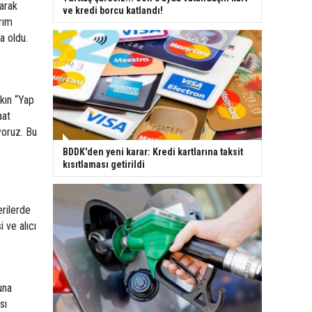
larak
ve kredi borcu katlandı!
ırım
a oldu.
kın “Yap
aat
yoruz. Bu
BDDK'den yeni karar: Kredi kartlarına taksit
kısıtlaması getirildi
erilerde
 ve alıcı
una
sı