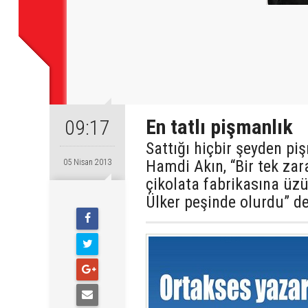
En tatlı pişmanlık
09:17
Sattığı hiçbir şeyden p
Hamdi Akın, “Bir tek zar
05 Nisan 2013
çikolata fabrikasına üz
Ülker peşinde olurdu” de