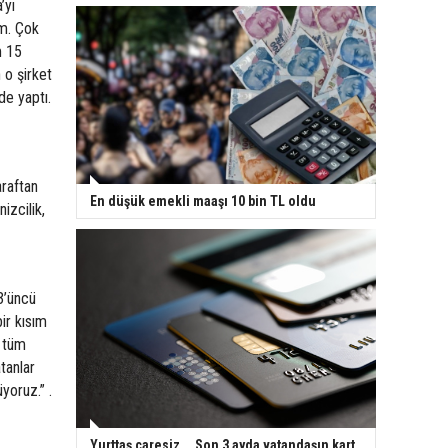
’yı
um. Çok
m 15
 o şirket
de yaptı.
araftan
En düşük emekli maaşı 10 bin TL oldu
izcilik,
 3’üncü
ir kısım
z tüm
tanlar
yoruz.” .
Yurttaş çaresiz... Son 3 ayda vatandaşın kart