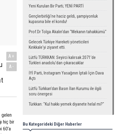
Yeni Kurulan Bir Parti; YENİ PARTİ
Gençlerbirliği'ne haciz geldi, şampiyonluk
kupasına bile el kondu!
Prof.Dr Tolga Akalın'dan "Mekanın tahakkümü"
Gelecek Türkiye Hareketi yöneticileri
Kırıkkale'yi ziyaret etti.
A+
Lütfü TÜRKKAN: Seyirci kalırsak 2071’de
u
Türkleri anadolu’dan çıkaracaklar
A-
İYİ Parti, Instagram Yasağının İptali İçin Dava
at
Açtı
Lütfü Türkkan’dan Basın İlan Kurumu ile ilgili
soru önergesi
Türkkan: "Kul hakkı yemek diyanete helal mi?"
e gelen
 hiç bir
Bu Kategorideki Diğer Haberler
i 60’a