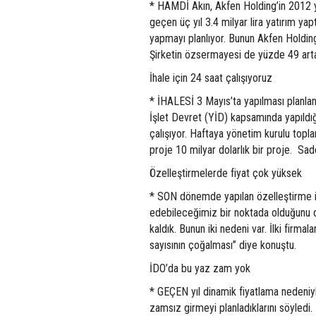
* HAMDİ Akın, Akfen Holding’in 2012 yıl
geçen üç yıl 3.4 milyar lira yatırım yapt
yapmayı planlıyor. Bunun Akfen Holding’
Şirketin özsermayesi de yüzde 49 artar
İhale için 24 saat çalışıyoruz
* İHALESİ 3 Mayıs’ta yapılması planla
İşlet Devret (YİD) kapsamında yapıldı
çalışıyor. Haftaya yönetim kurulu topla
proje 10 milyar dolarlık bir proje. Sad
Özelleştirmelerde fiyat çok yüksek
* SON dönemde yapılan özelleştirme ih
edebileceğimiz bir noktada olduğunu d
kaldık. Bunun iki nedeni var. İlki firma
sayısının çoğalması” diye konuştu.
İDO’da bu yaz zam yok
* GEÇEN yıl dinamik fiyatlama nedeniyle
zamsız girmeyi planladıklarını söyledi