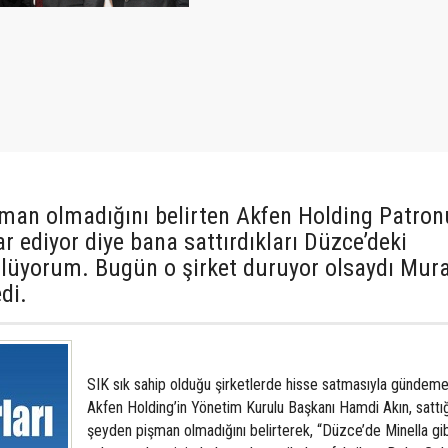
işman olmadığını belirten Akfen Holding Patron
ar ediyor diye bana sattırdıkları Düzce’deki
ülüyorum. Bugün o şirket duruyor olsaydı Mur
di.
SIK sık sahip olduğu şirketlerde hisse satmasıyla gündem
Akfen Holding’in Yönetim Kurulu Başkanı Hamdi Akın, sattığı
şeyden pişman olmadığını belirterek, “Düzce’de Minella gib