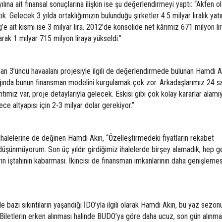
ına ait finansal sonuçlarına ilişkin ise şu değerlendirmeyi yaptı: “Akfen o
ık. Gelecek 3 yılda ortaklığımızın bulunduğu şirketler 4.5 milyar liralık yat
e ait kısmı ise 3 milyar lira. 2012’de konsolide net kârımız 671 milyon lir
ak 1 milyar 715 milyon liraya yükseldi.”
nan 3’üncü havaalanı projesiyle ilgili de değerlendirmede bulunan Hamdi A
ğında bunun finansman modelini kurgulamak çok zor. Arkadaşlarımız 24 s
ntımız var, proje detaylarıyla gelecek. Eskisi gibi çok kolay kararlar alamı
ece altyapısı için 2-3 milyar dolar gerekiyor.”
alelerine de değinen Hamdi Akın, “Özelleştirmedeki fiyatların rekabet
üşünmüyorum. Son üç yıldır girdiğimiz ihalelerde birşey alamadık, hep g
ların iştahının kabarması. İkincisi de finansman imkanlarının daha genişlemesi
 bazı sıkıntıların yaşandığı İDO’yla ilgili olarak Hamdi Akın, bu yaz sezon
. Biletlerin erken alınması halinde BUDO’ya göre daha ucuz, son gün alınma