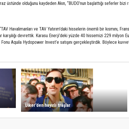
iraz üstünde olduğunu kaydeden Akın, “BUDO’nun başlattığı seferler bizi r
V Havalimanları ve TAV Yatırım’daki hisselerin önemli bir kısmını, Frans
 karşılığı devrettik. Karasu Enerji’deki yüzde 40 hissemizi 229 milyon E
 Fonu Aquila Hydopower Invest’e satışını gerçekleştirdik. Böylece kuvvetl
Ülker’den hayırlı traşlar