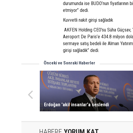
durumunda ise BUDO’nun fiyatlarının b
etmiyor” dedi.
Kuvvetli nakit girişi sağladık
AKFEN Holding CEO’su Süha Güçsav, “TA
Aeroport De Paris’e 434.8 milyon dolar
sermaye satış bedeli ile Alman Yatırım
girişi sağladık” dedi.
Önceki ve Sonraki Haberler
Erdoğan 'akil insanlar'a seslendi
HABERE
YORUM KAT