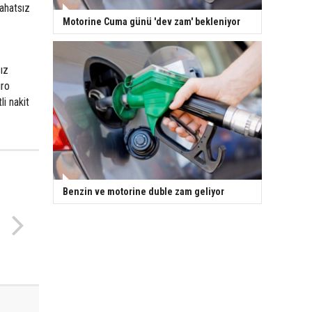
ahatsız
Motorine Cuma günü 'dev zam' bekleniyor
ız
uro
i nakit
Benzin ve motorine duble zam geliyor