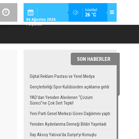
GÜNDEM / 23:
İstanbul
26 °C
YAD’DAN YENIDEN ALEVLENEN “ÇÖZÜM SÜRECI”NE ÇOK SERT TEPK
06 Ağustos 2026
Perşembe
SON HABERLER
Dijital Reklam Pastası ve Yerel Medya
Gençlerbirliği Spor Kulübünden açıklama geldi
YAD’dan Yeniden Alevlenen “Çözüm
Süreci”ne Çok Sert Tepki!
Yeni Parti Genel Merkezi Görev Dağılımını yaptı
Yeniden Aydınlanma Derneği Bildiri Yayınladı
İlay Aksoy Yalova’da Suriye’yi Konuştu