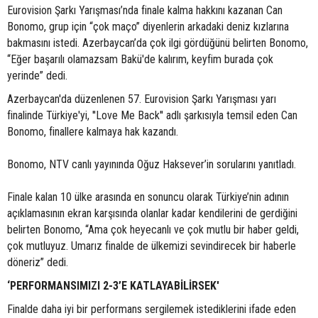
Eurovision Şarkı Yarışması’nda finale kalma hakkını kazanan Can
Bonomo, grup için “çok maço” diyenlerin arkadaki deniz kızlarına
bakmasını istedi. Azerbaycan’da çok ilgi gördüğünü belirten Bonomo,
“Eğer başarılı olamazsam Bakü'de kalırım, keyfim burada çok
yerinde” dedi.
Azerbaycan'da düzenlenen 57. Eurovision Şarkı Yarışması yarı
finalinde Türkiye'yi, ''Love Me Back'' adlı şarkısıyla temsil eden Can
Bonomo, finallere kalmaya hak kazandı.
Bonomo, NTV canlı yayınında Oğuz Haksever’in sorularını yanıtladı.
Finale kalan 10 ülke arasında en sonuncu olarak Türkiye’nin adının
açıklamasının ekran karşısında olanlar kadar kendilerini de gerdiğini
belirten Bonomo, “Ama çok heyecanlı ve çok mutlu bir haber geldi,
çok mutluyuz. Umarız finalde de ülkemizi sevindirecek bir haberle
döneriz” dedi.
‘PERFORMANSIMIZI 2-3’E KATLAYABİLİRSEK'
Finalde daha iyi bir performans sergilemek istediklerini ifade eden