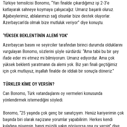
Türkiye temsilcisi Bonomo, “Yarı finalde çıkardığımız işi 2-3’e
katlayarak sahneye koymaya çalışacağız. Umarız başarılı oluruz.
Ağabeylerimiz, ablalarımızı sağ olsunlar bize destek oluyorlar.
Azerbaycan’da olmak bize mutluluk veriyor” diye konuştu.
‘YÜKSEK BEKLENTİNİN ALEMİ YOK’
Azerbaycan basını ve seyirciler tarafından birinci durumda olduklarını
vurgulayan Bonomo, sözlerini şöyle sürdürdü: “Ama tabii bu bir şey
ifade eder mi etmez mi bilmiyorum. Umarız ediyordur. Ama çok
yüksek beklenti yaratmanın da alemi yok. Biz yarı finali geçtiğimiz
için çok mutluyuz, inşallah finalde de iddialı bir sonuçla döneriz.”
TÜRKLER KİME OY VERSİN?
Can Bonomo, Türk vatandaşlarını oy vermeleri konusunda
yönlendirmek istemediğini söyledi.
Bonomo, “25 yaşında çok genç bir sanatçıyım. Henüz kariyerimin çok
başında biri olarak naçizane yorumlar yapabilirim. Herkes kendi
kulağına güvensin, hangi müziği yakın görüyorsa ona oy versin” diye