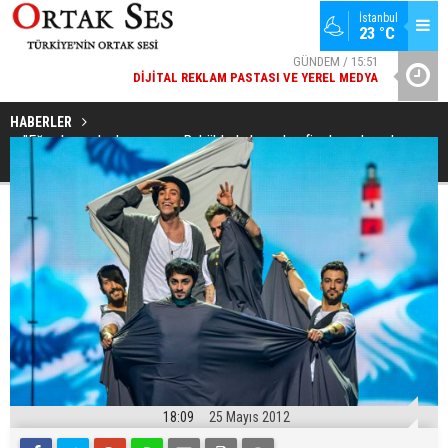
İstanbul
GÜNDEM / 15:51
23 °C
DIJITAL REKLAM PASTASI VE YEREL MEDYA
SPOR / 14:20
YAD’DAN
GENÇLERBIRLIĞI SPOR KULÜBÜNDEN AÇIKLAMA GELDI
HABERLER
''Eğer başarılı olamazsam Bakü'de kalırım, keyfim burada çok
yerinde”
18:09
25 Mayıs 2012