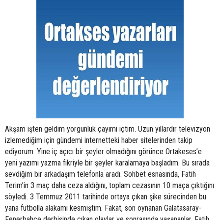
Akşam işten geldim yorgunluk çayımı içtim. Uzun yıllardır televizyon
izlemediğim için gündemi internetteki haber sitelerinden takip
ediyorum. Yine iç açıcı bir şeyler olmadığını görünce Ortakeses’e
yeni yazımı yazma fikriyle bir şeyler karalamaya başladım. Bu sırada
sevdiğim bir arkadaşım telefonla aradı. Sohbet esnasında, Fatih
Terim’in 3 maç daha ceza aldığını, toplam cezasının 10 maça çıktığını
söyledi. 3 Temmuz 2011 tarihinde ortaya çıkan şike sürecinden bu
yana futbolla alakamı kesmiştim. Fakat, son oynanan Galatasaray-
Fenerbahçe derbisinde çıkan olaylar ve sonrasında yaşananlar, Fatih