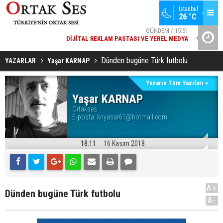
İstanbul
26 °C
GÜNDEM / 15:51
DIJITAL REKLAM PASTASI VE YEREL MEDYA
YAD’DAN
SPOR / 14:20
GENÇLERBIRLIĞI SPOR KULÜBÜNDEN AÇIKLAMA GELDI
Dünden bugüne Türk futbolu
YAZARLAR
Yaşar KARNAP
Yazarın Tüm Yazıları >
Yaşar KARNAP
Ortakses
E-posta:
knyasar61@hotmail.com
18:11
16 Kasım 2018
A+
Dünden bugüne Türk futbolu
A-