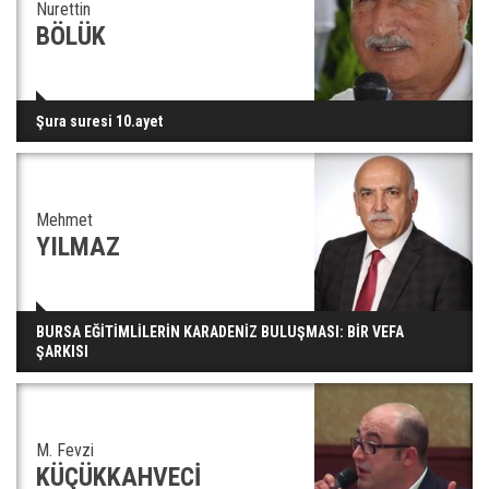
Nurettin
BÖLÜK
Şura suresi 10.ayet
Mehmet
YILMAZ
BURSA EĞİTİMLİLERİN KARADENİZ BULUŞMASI: BİR VEFA
ŞARKISI
M. Fevzi
KÜÇÜKKAHVECİ