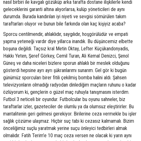
nasıl birbiri ile kavgalı gözüküp arka tarafta dostane ilişkilerle kendi
geleceklerini garanti altına alıyorlarsa, kulüp yöneticileri de aynı
durumda. Burada kandırılan iyi niyeti ve sevgisi sömürülen takım
taraftarları oluyor ve bunun bile farkında olan kaç kişiyiz acaba?
Sporcu centilmendir, ahlaklıdır, saygılıdır, hoşgörülüdür ve empati
yapma yeteneği vardır diye yıllarca inandık. Bu düşüncemiz elbette
boşuna değildi. Taçsız kral Metin Oktay, Lefter Küçükandonyadis,
Hakkı Yeten, Şeref Görkey, Cemil Turan, Ali Kemal Denizci, Şenol
Güneş ve daha niceleri bizlere sporun ahlaklı bir meslek olduğunu
gösterdi hepsine ayrı ayrı şükranlarımı sunarım. Gel gör ki bugün
günümüz sporcuları birer fitili çekilmiş bomba halini aldı. Şahsen
televizyonların olmadığı radyodan dinlediğim maçların ruhunu o kadar
özlüyorum ki, gençlerin o güzel maç ruhuyla tanışmasını isterdim.
Futbol 3 neticeli bir oyundur. Futbolcular bu oyunu sahneler, biz
taraftarlar izler, gazeteciler de olumlu ya da olumsuz eleştirirler. Bu
mantalitenin geri gelmesi gerekiyor. Birilerine ceza vermekle bu işler
sağlık çözüme ulaşmaz. Hiçbir suç tabi ki cezasız kalmamalı. Bizim
önceliğimiz suçlu yaratmak yerine suçu önleyici tedbirleri almak
olmalıdır. Fatih Terim’e 10 maç ceza versen ne olacak ki yarın aynı