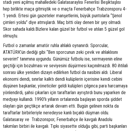
stadı yeni açılmış mahalledeki Galatasaraylısı Fenerlisi Beşiktaşlısı
hep birlikte maça gitmiştik ve o maçta Fenerbahçe Trabzonsporu 4-
1 yendi. Ertesi gün gazeteler manşetlerini, büyük puntolarla “Şenol
çimleri yoldu” diye atmışlardı. Maç bitti olay denen bir şey olmadı.
Skor sahada kaldı.Bizlere kalan güzel bir futbol ve atılan 5 güzel gol
olmuştu.
Futbol o zamanlar amatör ruhla ahlaklı oynanırdı. Sporcular,
ATATÜRK’ün dediği gibi “Ben sporcunun zeki çevik ve ahlaklısını
severim” tanımına uygundu. Günümüz futbolu ise, sermayenin eline
geçtiği için bozulması ve seviyesini düşürmesi kaçınılmazdı. 80 ihtilali
sonrası ülke yeniden dizayn edilirken futbol da nasibini aldı. Liberal
ekonomi dendi, sınırlar kalktı dendi kulüplerin içerisine kendi cebini
düşünen başkanlar, yöneticiler geldi kulüpleri çılgınca para harcamaya
yönlendirdi, şahsi çıkarları için taraftarları ayrıştırdı bunu yaparken de
medyayı kullandı. 1990'lı yılların ortalarında başlayan sporda şiddet
olayları gün geçtikçe artarak devam etti. Bugün gelinen nokta da
taraftarlar birbirleriyle neredeyse kanlı bıçaklı düşman oldu.
Galatasaray ve Trabzonspor, Fenerbahçe ile kavgalı Anadolu
takımları birbiri ile kavgalı. Tıpkı siyasette olduğu gibi, parti başkanları