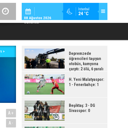
SPOR / 14:
İstanbul
24 °C
GENÇLERBIRLIĞI SPOR KULÜBÜNDEN AÇIKLAMA GEL
08 Ağustos 2026
Cumartesi
ı >
Depremzede
öğrencileri taşıyan
otobüs, kamyona
çarptı: 2 ölü, 6 yaralı
H. Yeni Malatyaspor:
1 - Fenerbahçe: 1
Beşiktaş: 3 - DG
Sivasspor: 0
A+
A-