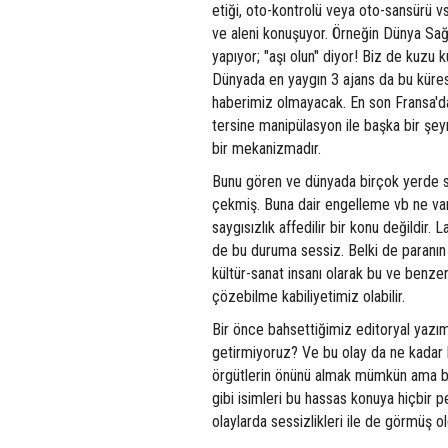
etiği, oto-kontrolü veya oto-sansürü v
ve aleni konuşuyor. Örneğin Dünya Sağ
yapıyor; "aşı olun" diyor! Biz de kuzu
Dünyada en yaygın 3 ajans da bu küre
haberimiz olmayacak. En son Fransa'da
tersine manipülasyon ile başka bir şeymi
bir mekanizmadır.
Bunu gören ve dünyada birçok yerde sö
çekmiş. Buna dair engelleme vb ne vars
saygısızlık affedilir bir konu değildir.
de bu duruma sessiz. Belki de paranın 
kültür-sanat insanı olarak bu ve benze
çözebilme kabiliyetimiz olabilir.
Bir önce bahsettiğimiz editoryal yazım
getirmiyoruz? Ve bu olay da ne kadar 
örgütlerin önünü almak mümkün ama bu
gibi isimleri bu hassas konuya hiçbir
olaylarda sessizlikleri ile de görmüş o