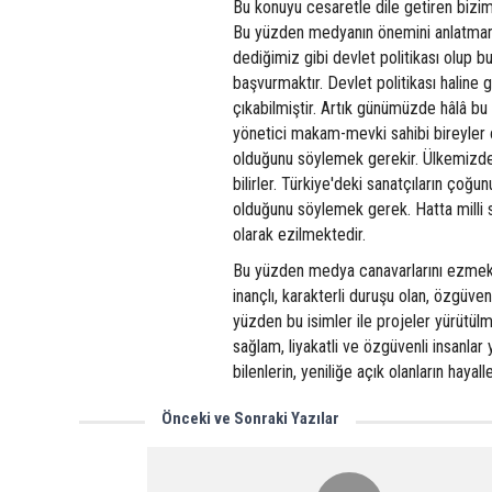
Bu konuyu cesaretle dile getiren bizim
Bu yüzden medyanın önemini anlatmamı
dediğimiz gibi devlet politikası olup 
başvurmaktır. Devlet politikası haline
çıkabilmiştir. Artık günümüzde hâlâ bu
yönetici makam-mevki sahibi bireyler 
olduğunu söylemek gerekir. Ülkemizde 
bilirler. Türkiye'deki sanatçıların çoğ
olduğunu söylemek gerek. Hatta milli 
olarak ezilmektedir.
Bu yüzden medya canavarlarını ezmek iç
inançlı, karakterli duruşu olan, özgüvenl
yüzden bu isimler ile projeler yürütül
sağlam, liyakatli ve özgüvenli insanlar
bilenlerin, yeniliğe açık olanların hayal
Önceki ve Sonraki Yazılar