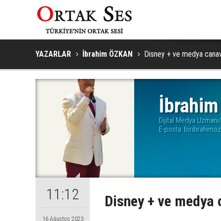
YAZARLAR
İbrahim ÖZKAN
Disney + ve medya canav
İbrahi
Dijital Medya Uzmanı
E-posta:
biribrahim
11:12
Disney + ve medya 
16 Ağustos 2023