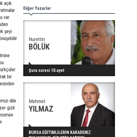
ık açık
Diğer Yazarlar
yatmalar
u var.
enden
ok şeyi
önüşebilir
Nurettin
BÖLÜK
ilmine
bu
türkçüler
Şura suresi 10.ayet
zak bir
cesinden
mizi dile
Mehmet
YILMAZ
er gizli
fenomen
n
BURSA EĞİTİMLİLERİN KARADENİZ