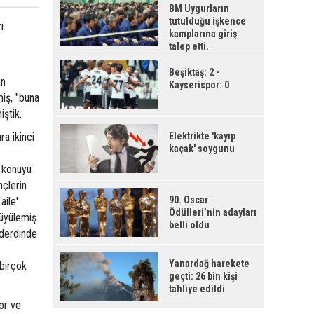
BM Uygurların
tutulduğu işkence
i
kamplarına giriş
talep etti.
Beşiktaş: 2 -
an
Kayserispor: 0
iş, "buna
iştik.
ra ikinci
Elektrikte 'kayıp
kaçak' soygunu
u konuyu
çlerin
90. Oscar
aile'
Ödülleri’nin adayları
büyülemiş
belli oldu
 derdinde
Yanardağ harekete
 birçok
geçti: 26 bin kişi
tahliye edildi
or ve