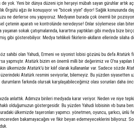
s de yok. Yeni bir dünya düzeni için herşeyi mübah sayan güruhlar artık aç
lık Örgütü ağzı ile konuşuyor ve "böcek yiyin" diyor! Sağlık konusunda da
 kuzu ne derlerse onu yapıyoruz. Medyanın burada çok önemli bir pozisyon
sel çetenin aparatı ve kontrolünde neredeyse! Onlar söylemese olan bit
 yaşanan sokak çatışmalarında, karartma yaptıkları gibi medya bize birç
ş gibi gösterebiliyor. Medya tehlikeli fikirlerin-akılların ellerinde silaha d
z sahibi olan Yahudi, Ermeni ve siyonist lobisi gözünü bu defa Atatürk f
a yapmıştır. Atatürk bizim en önemli milli bir değerimiz ve O'na yapılan 
 Lakin ülkemizde Atatürk'ü bir kılıf olarak kullananlar var. Sadece sözde Ata
üzerindeki Atatürk resmini seviyorlar, bilemeyiz. Bu yüzden siyasetten u
r durumların farkında olursak karşılaşabileceğimiz olası sorunları daha ön
ızda anlattık. Adımıza birileri medyada karar veriyor. Neden ve niye tepki
haklı olduğumuzun göstergesidir. Bu yüzden Yahudi lobisinin vb buna benz
radaki ülkemizde taşeronları yapımcı. yönetmen, oyuncu, şarkıcı, ünlü 
 pencereden bakamayacağını ve fikir beyan edemeyeceklerini biliyoruz. So
lduk.