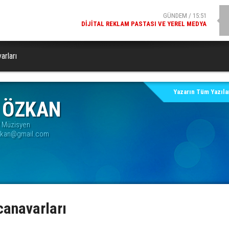
GÜNDEM / 15:51
DIJITAL REKLAM PASTASI VE YEREL MEDYA
arları
Yazarın Tüm Yazılar
m ÖZKAN
/ Müzisyen
ozkan@gmail.com
canavarları