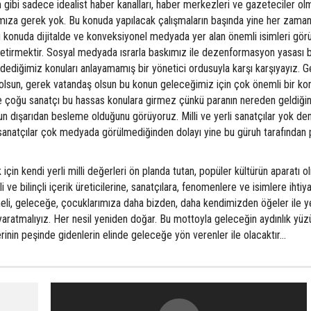
 gibi sadece idealist haber kanalları, haber merkezleri ve gazeteciler ol
za gerek yok. Bu konuda yapılacak çalışmaların başında yine her zama
bu konuda dijitalde ve konveksiyonel medyada yer alan önemli isimleri gör
 getirmektir. Sosyal medyada ısrarla baskımız ile dezenformasyon yasası b
 dediğimiz konuları anlayamamış bir yönetici ordusuyla karşı karşıyayız. 
olsun, gerek vatandaş olsun bu konun geleceğimiz için çok önemli bir ko
çoğu sanatçı bu hassas konulara girmez çünkü paranın nereden geldiğini
unun dışarıdan besleme olduğunu görüyoruz. Milli ve yerli sanatçılar yok d
sanatçılar çok medyada görülmediğinden dolayı yine bu güruh tarafından p
in kendi yerli milli değerleri ön planda tutan, popüler kültürün aparatı 
i ve bilinçli içerik üreticilerine, sanatçılara, fenomenlere ve isimlere ihtiy
meli, geleceğe, çocuklarımıza daha bizden, daha kendimizden öğeler ile y
 yaratmalıyız. Her nesil yeniden doğar. Bu mottoyla geleceğin aydınlık yüz
lerinin peşinde gidenlerin elinde geleceğe yön verenler ile olacaktır...