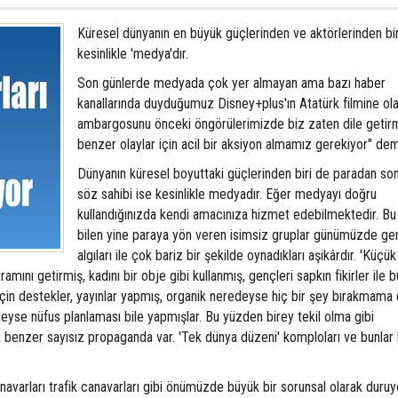
Küresel dünyanın en büyük güçlerinden ve aktörlerinden bir
kesinlikle 'medya'dır.
Son günlerde medyada çok yer almayan ama bazı haber
kanallarında duyduğumuz Disney+plus'ın Atatürk filmine ol
ambargosunu önceki öngörülerimizde biz zaten dile getirm
benzer olaylar için acil bir aksiyon almamız gerekiyor" dem
Dünyanın küresel boyuttaki güçlerinden biri de paradan son
söz sahibi ise kesinlikle medyadır. Eğer medyayı doğru
kullandığınızda kendi amacınıza hizmet edebilmektedir. B
bilen yine paraya yön veren isimsiz gruplar günümüzde gen
algıları ile çok bariz bir şekilde oynadıkları aşikârdır. 'Küçük 
ramını getirmiş, kadını bir obje gibi kullanmış, gençleri sapkın fikirler ile 
i için destekler, yayınlar yapmış, organik neredeyse hiç bir şey bırakmama
eyse nüfus planlaması bile yapmışlar. Bu yüzden birey tekil olma gibi
na benzer sayısız propaganda var. 'Tek dünya düzeni' komploları ve bunlar
rları trafik canavarları gibi önümüzde büyük bir sorunsal olarak duruy