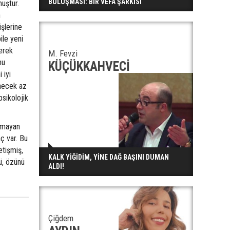
BULUŞMASI: BİR VEFA ŞARKISI
muştur.
n
üşlerine
ile yeni
Gerek
M. Fevzi
nu
KÜÇÜKKAHVECİ
 iyi
enecek az
sikolojik
olmayan
aç var. Bu
etişmiş,
KALK YİĞİDİM, YİNE DAĞ BAŞINI DUMAN
ü, özünü
ALDI!
Çiğdem