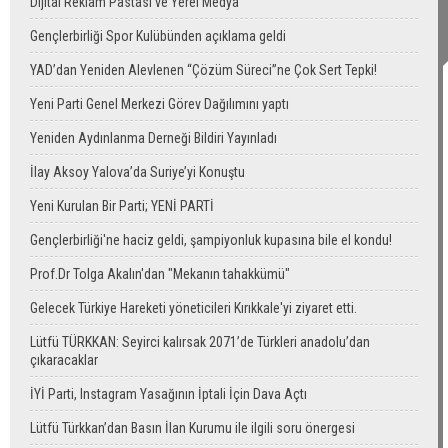
Dijital Reklam Pastası ve Yerel Medya
Gençlerbirliği Spor Kulübünden açıklama geldi
YAD’dan Yeniden Alevlenen “Çözüm Süreci”ne Çok Sert Tepki!
Yeni Parti Genel Merkezi Görev Dağılımını yaptı
Yeniden Aydınlanma Derneği Bildiri Yayınladı
İlay Aksoy Yalova’da Suriye’yi Konuştu
Yeni Kurulan Bir Parti; YENİ PARTİ
Gençlerbirliği'ne haciz geldi, şampiyonluk kupasına bile el kondu!
Prof.Dr Tolga Akalın'dan "Mekanın tahakkümü"
Gelecek Türkiye Hareketi yöneticileri Kırıkkale'yi ziyaret etti.
Lütfü TÜRKKAN: Seyirci kalırsak 2071’de Türkleri anadolu’dan
çıkaracaklar
İYİ Parti, Instagram Yasağının İptali İçin Dava Açtı
Lütfü Türkkan’dan Basın İlan Kurumu ile ilgili soru önergesi