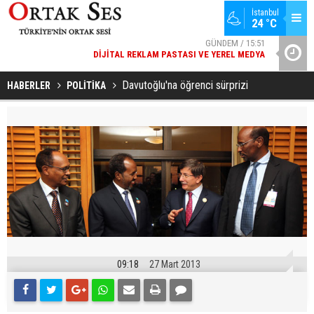
İstanbul
24 °C
GÜNDEM / 15:51
DIJITAL REKLAM PASTASI VE YEREL MEDYA
YAD’DAN
SPOR / 14:20
GENÇLERBIRLIĞI SPOR KULÜBÜNDEN AÇIKLAMA GELDI
Davutoğlu'na öğrenci sürprizi
HABERLER
POLİTİKA
09:18
27 Mart 2013