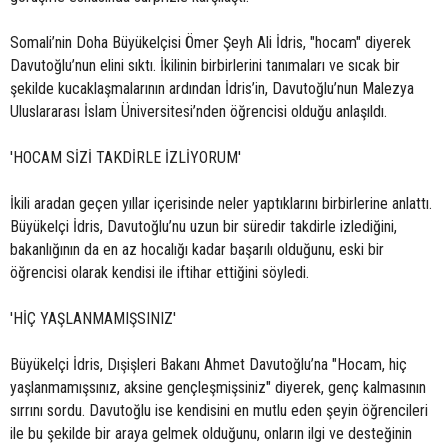
Somali’nin Doha Büyükelçisi Ömer Şeyh Ali İdris, "hocam" diyerek
Davutoğlu’nun elini sıktı. İkilinin birbirlerini tanımaları ve sıcak bir
şekilde kucaklaşmalarının ardından İdris’in, Davutoğlu’nun Malezya
Uluslararası İslam Üniversitesi’nden öğrencisi olduğu anlaşıldı.
'HOCAM SİZİ TAKDİRLE İZLİYORUM'
İkili aradan geçen yıllar içerisinde neler yaptıklarını birbirlerine anlattı.
Büyükelçi İdris, Davutoğlu’nu uzun bir süredir takdirle izlediğini,
bakanlığının da en az hocalığı kadar başarılı olduğunu, eski bir
öğrencisi olarak kendisi ile iftihar ettiğini söyledi.
'HİÇ YAŞLANMAMIŞSINIZ'
Büyükelçi İdris, Dışişleri Bakanı Ahmet Davutoğlu’na "Hocam, hiç
yaşlanmamışsınız, aksine gençleşmişsiniz" diyerek, genç kalmasının
sırrını sordu. Davutoğlu ise kendisini en mutlu eden şeyin öğrencileri
ile bu şekilde bir araya gelmek olduğunu, onların ilgi ve desteğinin