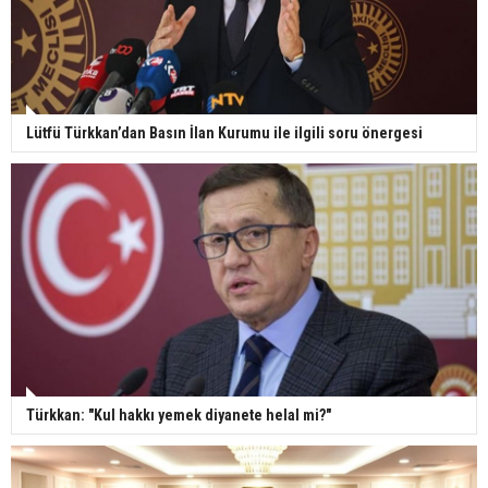
Lütfü Türkkan’dan Basın İlan Kurumu ile ilgili soru önergesi
Türkkan: "Kul hakkı yemek diyanete helal mi?"