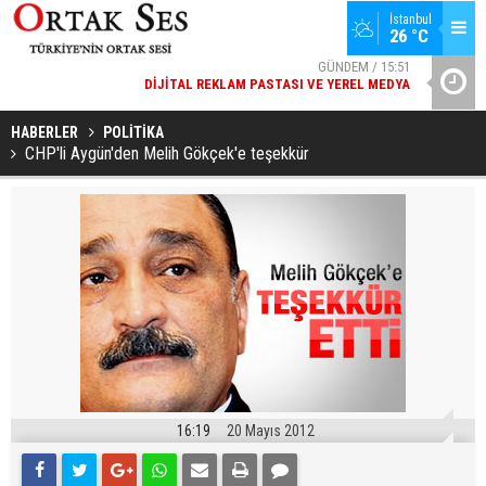
İstanbul
GÜNDEM / 15:51
26 °C
DIJITAL REKLAM PASTASI VE YEREL MEDYA
SPOR / 14:20
YAD’DAN
GENÇLERBIRLIĞI SPOR KULÜBÜNDEN AÇIKLAMA GELDI
HABERLER
POLİTİKA
CHP'li Aygün'den Melih Gökçek'e teşekkür
16:19
20 Mayıs 2012