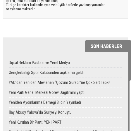
içeren, imla kuralları ile yazılmamış,
Türkçe karakter kullanılmayan ve büyük harflerle yazılmış yorumlar
onaylanmamaktadır.
SON HABERLER
Dijital Reklam Pastası ve Yerel Medya
Gençlerbirliği Spor Kulübünden açıklama geldi
YAD’dan Yeniden Alevlenen “Çözüm Süreci”ne Çok Sert Tepki!
Yeni Parti Genel Merkezi Görev Dağılımını yaptı
Yeniden Aydınlanma Derneği Bildiri Yayınladı
İlay Aksoy Yalova’da Suriye’yi Konuştu
Yeni Kurulan Bir Parti; YENİ PARTİ