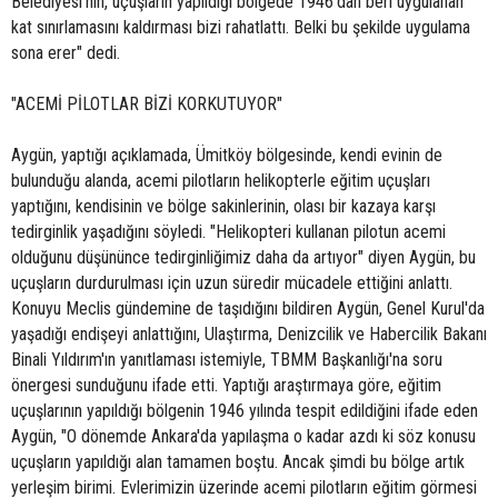
Belediyesi'nin, uçuşların yapıldığı bölgede 1946'dan beri uygulanan
kat sınırlamasını kaldırması bizi rahatlattı. Belki bu şekilde uygulama
sona erer" dedi.
"ACEMİ PİLOTLAR BİZİ KORKUTUYOR"
Aygün, yaptığı açıklamada, Ümitköy bölgesinde, kendi evinin de
bulunduğu alanda, acemi pilotların helikopterle eğitim uçuşları
yaptığını, kendisinin ve bölge sakinlerinin, olası bir kazaya karşı
tedirginlik yaşadığını söyledi. "Helikopteri kullanan pilotun acemi
olduğunu düşününce tedirginliğimiz daha da artıyor" diyen Aygün, bu
uçuşların durdurulması için uzun süredir mücadele ettiğini anlattı.
Konuyu Meclis gündemine de taşıdığını bildiren Aygün, Genel Kurul'da
yaşadığı endişeyi anlattığını, Ulaştırma, Denizcilik ve Habercilik Bakanı
Binali Yıldırım'ın yanıtlaması istemiyle, TBMM Başkanlığı'na soru
önergesi sunduğunu ifade etti. Yaptığı araştırmaya göre, eğitim
uçuşlarının yapıldığı bölgenin 1946 yılında tespit edildiğini ifade eden
Aygün, "O dönemde Ankara'da yapılaşma o kadar azdı ki söz konusu
uçuşların yapıldığı alan tamamen boştu. Ancak şimdi bu bölge artık
yerleşim birimi. Evlerimizin üzerinde acemi pilotların eğitim görmesi