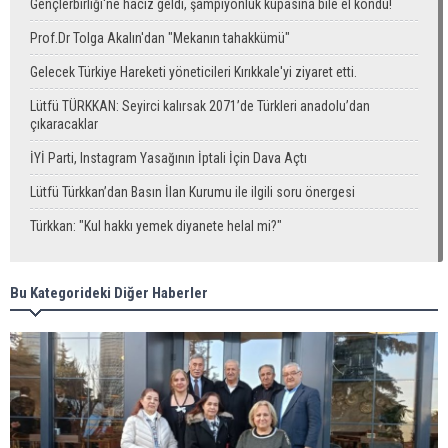
Gençlerbirliği'ne haciz geldi, şampiyonluk kupasına bile el kondu!
Prof.Dr Tolga Akalın'dan "Mekanın tahakkümü"
Gelecek Türkiye Hareketi yöneticileri Kırıkkale'yi ziyaret etti.
Lütfü TÜRKKAN: Seyirci kalırsak 2071’de Türkleri anadolu’dan
çıkaracaklar
İYİ Parti, Instagram Yasağının İptali İçin Dava Açtı
Lütfü Türkkan’dan Basın İlan Kurumu ile ilgili soru önergesi
Türkkan: "Kul hakkı yemek diyanete helal mi?"
Bu Kategorideki Diğer Haberler