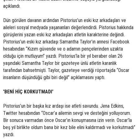
açıklandı.
Dün görülen davanın ardından Pistorius’un eski kız arkadaşları ve
aileleri sosyal medyada yaşananları değerlendirdi. Pistorius hakkında
görüşlerini yazan eski kız arkadaşları atletin karakterine değindi.
Pistorius’un eski kız arkadaşı Samantha Taylor’ın annesi Facebook
hesabından “Kızım güvende ve o adamın pençelerinden uzakta
olduğu için mutluyum” yazdı. Pistorius’la bir yıl beraber olan 26
yaşındaki Samantha Taylor bir gazeteye ünlü atletin karanlık
tarafından bahsetmişti. Taylor, gazeteye verdiği röportajda “Oscar
insanların düşündüğü gibi biri değil” açıklamasını yaptı.
'BENİ HİÇ KORKUTMADI'
Pistorius’un bir başka kız ardaşı ise atleti savundu. Jena Edkins,
Twitter hesabından “Oscar’a ailemin sevgi ve desteğini yolluyorum.
Bir sonuca varmadan önce Oscar’ın konuşmasına izin verin. Oscar’la
beş yıl birlikte oldum bana bir kez bile elini kaldırmadı ve korkutmadı”
yazdı.