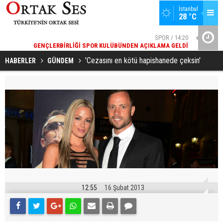
İstanbul
28 °C
51
SPOR / 14:20
YA
GENÇLERBIRLIĞI SPOR KULÜBÜNDEN AÇIKLAMA GELDI
YAD’DAN
'Cezasını en kötü hapishanede çeksin'
HABERLER
GÜNDEM
12:55
16 Şubat 2013