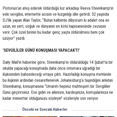
Pistorius’un ateş ederek öldürdüğü kız arkadaşı Reeva Steenkamp’ın
eski sevgilisi, internette acısını ve kızgınlığı dile getirdi. 32 yaşında
DJ’lik yapan Alan Taylor, “Bütün kalbimle diliyorum ki adalet ona en
uzun, en sert, soğuk ve dünyanın en kötü hapisanesinde cezasını
verir. Çok özel birinin bu kadar genç yaşta öldürülmesi beni çok
üzüyor” yazdı.
'SEVGİLİLER GÜNÜ KONUŞMASI YAPACAKTI'
Daily Mail’in haberine göre, Steenkamp’ın öldürüldüğü 14 Şubat’ta bir
okulda yapacağı konuşmada daha önce istismara uğradığı bir
ilişkisinden bahsedeceği ortaya çıktı. Hazırladığı konuşma metninde
bu ilişkinin ardından cesaretlenerek Johanesburg’a taşındığını anlatan
Steenkamp, konuşmasına “Umarım hepiniz muhteşem bir Sevgililer
Günü geçirirsiniz. Eve gidin ve ailenize, kardeşinize, komşularınıza ne
kadar minnettar olduğunuzu söyleyin” sözleriyle son veriyor.
Önceki ve Sonraki Haberler