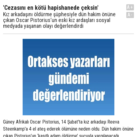
'Cezasını en kötü hapishanede çeksin'
A+
Kız arkadaşını öldürme şüphesiyle dün hakim önüne
A-
çıkan Oscar Pistorius'un eski kız ardaşları sosyal
medyada yaşanan olayı değerlendirdi
Güney Afrikalı Oscar Pistorius, 14 Şubat'ta kız arkadaşı Reeva
Steenkamp'a 4 el ateş ederek ölümüne neden oldu. Dün hakim önüne
çıkan Pistorius’un ‘kasıtlı adam öldürme’ suçuyla yargılanacağı