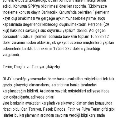
yönelik e-posta gönderdiği, GE’nin bu ihbarla ilgilenmediği tespit
edildi. Konunun SPK’ya bildirilmesi önerilen raporda, “Ekibimizce
inceleme konusu olayın Bankacılık Kanunu’nda belirtilen ‘İşlemlerin
kayıt dışı bırakılması ve gerçeğe aykırı muhasebeleştirme’ suçu
kapsamında değerlendirilebileceği düşünülmektedir. Personel (29
kişi) hakkında savcılığa suç duyurusu yapılsın” denildi. Adı geçen
personelin usulsüz işlemleri sonunda bankanın toplam 16.828.812
dolar zararına neden oldukları, ek şikayet üzerine müşterilere yapılan
ödemelerle birlikte bu rakamın 17.556.382 dolara yükseldiği
vurgulandı.
Terim, Dinçöz ve Tanrıyar şikâyetçi
OLAY savcılığa yansımadan önce banka avukatları müştekileri tek tek
gezip, şikayetçi olmamalarını, zararlarının banka tarafından
karşılanacağını bildirdi. Ardından savcılık müştekileri adliyeye ifade
için çağırdığında, adliyede onları
yine bankanın avukatları karşıladı ve şikayetçi olmamaları konusunda
ricacı oldu. Can Tanrıyar, Petek Dinçöz, Fatih ve Fulya Terim çifti gibi
isimler bu karşılamanın ardından savcının verdiği bilgi karşısında