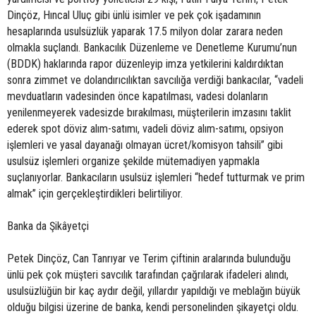
Dinçöz, Hıncal Uluç gibi ünlü isimler ve pek çok işadamının
hesaplarında usulsüzlük yaparak 17.5 milyon dolar zarara neden
olmakla suçlandı. Bankacılık Düzenleme ve Denetleme Kurumu’nun
(BDDK) haklarında rapor düzenleyip imza yetkilerini kaldırdıktan
sonra zimmet ve dolandırıcılıktan savcılığa verdiği bankacılar, “vadeli
mevduatların vadesinden önce kapatılması, vadesi dolanların
yenilenmeyerek vadesizde bırakılması, müşterilerin imzasını taklit
ederek spot döviz alım-satımı, vadeli döviz alım-satımı, opsiyon
işlemleri ve yasal dayanağı olmayan ücret/komisyon tahsili” gibi
usulsüz işlemleri organize şekilde mütemadiyen yapmakla
suçlanıyorlar. Bankacıların usulsüz işlemleri “hedef tutturmak ve prim
almak” için gerçekleştirdikleri belirtiliyor.
Banka da Şikâyetçi
Petek Dinçöz, Can Tanrıyar ve Terim çiftinin aralarında bulunduğu
ünlü pek çok müşteri savcılık tarafından çağrılarak ifadeleri alındı,
usulsüzlüğün bir kaç aydır değil, yıllardır yapıldığı ve meblağın büyük
olduğu bilgisi üzerine de banka, kendi personelinden şikayetçi oldu.