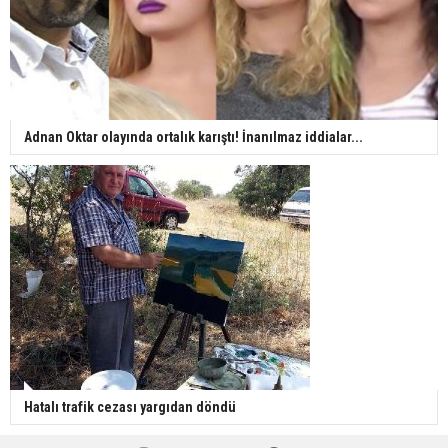
Adnan Oktar olayında ortalık karıştı! İnanılmaz iddialar...
Hatalı trafik cezası yargıdan döndü