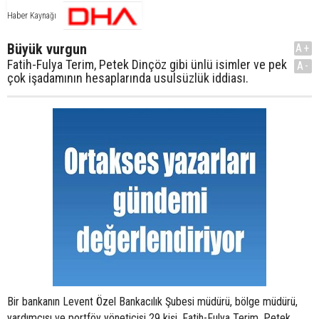
Haber Kaynağı
Büyük vurgun
A+
Fatih-Fulya Terim, Petek Dinçöz gibi ünlü isimler ve pek
A-
çok işadamının hesaplarında usulsüzlük iddiası.
Bir bankanın Levent Özel Bankacılık Şubesi müdürü, bölge müdürü,
yardımcısı ve portföy yöneticisi 29 kişi, Fatih-Fulya Terim, Petek