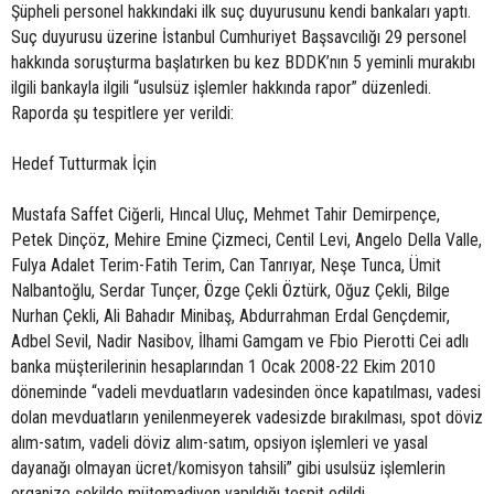
Şüpheli personel hakkındaki ilk suç duyurusunu kendi bankaları yaptı.
Suç duyurusu üzerine İstanbul Cumhuriyet Başsavcılığı 29 personel
hakkında soruşturma başlatırken bu kez BDDK’nın 5 yeminli murakıbı
ilgili bankayla ilgili “usulsüz işlemler hakkında rapor” düzenledi.
Raporda şu tespitlere yer verildi:
Hedef Tutturmak İçin
Mustafa Saffet Ciğerli, Hıncal Uluç, Mehmet Tahir Demirpençe,
Petek Dinçöz, Mehire Emine Çizmeci, Centil Levi, Angelo Della Valle,
Fulya Adalet Terim-Fatih Terim, Can Tanrıyar, Neşe Tunca, Ümit
Nalbantoğlu, Serdar Tunçer, Özge Çekli Öztürk, Oğuz Çekli, Bilge
Nurhan Çekli, Ali Bahadır Minibaş, Abdurrahman Erdal Gençdemir,
Adbel Sevil, Nadir Nasibov, İlhami Gamgam ve Fbio Pierotti Cei adlı
banka müşterilerinin hesaplarından 1 Ocak 2008-22 Ekim 2010
döneminde “vadeli mevduatların vadesinden önce kapatılması, vadesi
dolan mevduatların yenilenmeyerek vadesizde bırakılması, spot döviz
alım-satım, vadeli döviz alım-satım, opsiyon işlemleri ve yasal
dayanağı olmayan ücret/komisyon tahsili” gibi usulsüz işlemlerin
organize şekilde mütemadiyen yapıldığı tespit edildi.