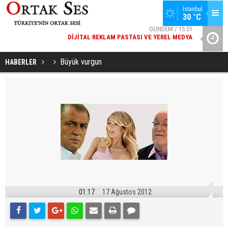
GÜNDEM / 15:51
İstanbul
DIJITAL REKLAM PASTASI VE YEREL MEDYA
30 °C
SPOR / 14:20
YAD’DAN
GENÇLERBIRLIĞI SPOR KULÜBÜNDEN AÇIKLAMA GELDI
Büyük vurgun
HABERLER
01:17
17 Ağustos 2012