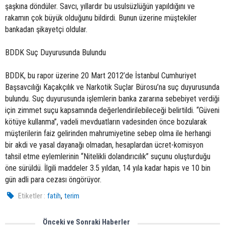
şaşkına döndüler. Savcı, yıllardır bu usulsüzlüğün yapıldığını ve
rakamın çok büyük olduğunu bildirdi. Bunun üzerine müştekiler
bankadan şikayetçi oldular.
BDDK Suç Duyurusunda Bulundu
BDDK, bu rapor üzerine 20 Mart 2012’de İstanbul Cumhuriyet
Başsavcılığı Kaçakçılık ve Narkotik Suçlar Bürosu’na suç duyurusunda
bulundu. Suç duyurusunda işlemlerin banka zararına sebebiyet verdiği
için zimmet suçu kapsamında değerlendirilebileceği belirtildi. “Güveni
kötüye kullanma”, vadeli mevduatların vadesinden önce bozularak
müşterilerin faiz gelirinden mahrumiyetine sebep olma ile herhangi
bir akdi ve yasal dayanağı olmadan, hesaplardan ücret-komisyon
tahsil etme eylemlerinin “Nitelikli dolandırıcılık” suçunu oluşturduğu
öne sürüldü. İlgili maddeler 3.5 yıldan, 14 yıla kadar hapis ve 10 bin
gün adli para cezası öngörüyor.
,
Etiketler :
fatih
terim
Önceki ve Sonraki Haberler