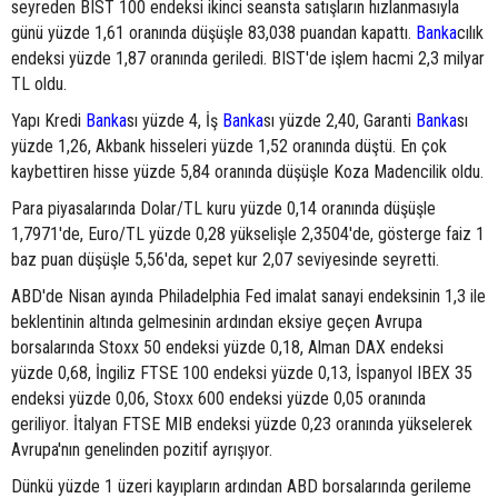
seyreden BIST 100 endeksi ikinci seansta satışların hızlanmasıyla
günü yüzde 1,61 oranında düşüşle 83,038 puandan kapattı.
Banka
cılık
endeksi yüzde 1,87 oranında geriledi. BIST'de işlem hacmi 2,3 milyar
TL oldu.
Yapı Kredi
Banka
sı yüzde 4, İş
Banka
sı yüzde 2,40, Garanti
Banka
sı
yüzde 1,26, Akbank hisseleri yüzde 1,52 oranında düştü. En çok
kaybettiren hisse yüzde 5,84 oranında düşüşle Koza Madencilik oldu.
Para piyasalarında Dolar/TL kuru yüzde 0,14 oranında düşüşle
1,7971'de, Euro/TL yüzde 0,28 yükselişle 2,3504'de, gösterge faiz 1
baz puan düşüşle 5,56'da, sepet kur 2,07 seviyesinde seyretti.
ABD'de Nisan ayında Philadelphia Fed imalat sanayi endeksinin 1,3 ile
beklentinin altında gelmesinin ardından eksiye geçen Avrupa
borsalarında Stoxx 50 endeksi yüzde 0,18, Alman DAX endeksi
yüzde 0,68, İngiliz FTSE 100 endeksi yüzde 0,13, İspanyol IBEX 35
endeksi yüzde 0,06, Stoxx 600 endeksi yüzde 0,05 oranında
geriliyor. İtalyan FTSE MIB endeksi yüzde 0,23 oranında yükselerek
Avrupa'nın genelinden pozitif ayrışıyor.
Dünkü yüzde 1 üzeri kayıpların ardından ABD borsalarında gerileme