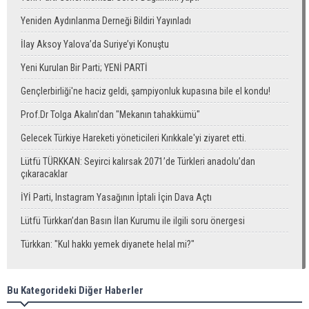
Yeniden Aydınlanma Derneği Bildiri Yayınladı
İlay Aksoy Yalova’da Suriye’yi Konuştu
Yeni Kurulan Bir Parti; YENİ PARTİ
Gençlerbirliği'ne haciz geldi, şampiyonluk kupasına bile el kondu!
Prof.Dr Tolga Akalın'dan "Mekanın tahakkümü"
Gelecek Türkiye Hareketi yöneticileri Kırıkkale'yi ziyaret etti.
Lütfü TÜRKKAN: Seyirci kalırsak 2071’de Türkleri anadolu’dan
çıkaracaklar
İYİ Parti, Instagram Yasağının İptali İçin Dava Açtı
Lütfü Türkkan’dan Basın İlan Kurumu ile ilgili soru önergesi
Türkkan: "Kul hakkı yemek diyanete helal mi?"
Bu Kategorideki Diğer Haberler