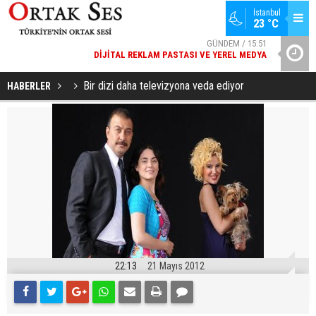
İstanbul
23 °C
GÜNDEM / 15:51
DIJITAL REKLAM PASTASI VE YEREL MEDYA
YAD’DAN
SPOR / 14:20
GENÇLERBIRLIĞI SPOR KULÜBÜNDEN AÇIKLAMA GELDI
Bir dizi daha televizyona veda ediyor
HABERLER
22:13
21 Mayıs 2012