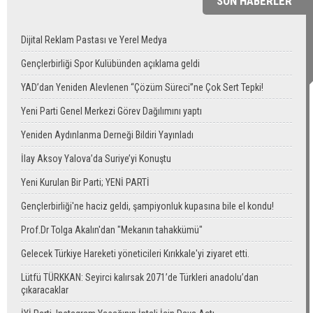
SON HABERLER
Dijital Reklam Pastası ve Yerel Medya
Gençlerbirliği Spor Kulübünden açıklama geldi
YAD’dan Yeniden Alevlenen “Çözüm Süreci”ne Çok Sert Tepki!
Yeni Parti Genel Merkezi Görev Dağılımını yaptı
Yeniden Aydınlanma Derneği Bildiri Yayınladı
İlay Aksoy Yalova’da Suriye’yi Konuştu
Yeni Kurulan Bir Parti; YENİ PARTİ
Gençlerbirliği'ne haciz geldi, şampiyonluk kupasına bile el kondu!
Prof.Dr Tolga Akalın'dan "Mekanın tahakkümü"
Gelecek Türkiye Hareketi yöneticileri Kırıkkale'yi ziyaret etti.
Lütfü TÜRKKAN: Seyirci kalırsak 2071’de Türkleri anadolu’dan
çıkaracaklar