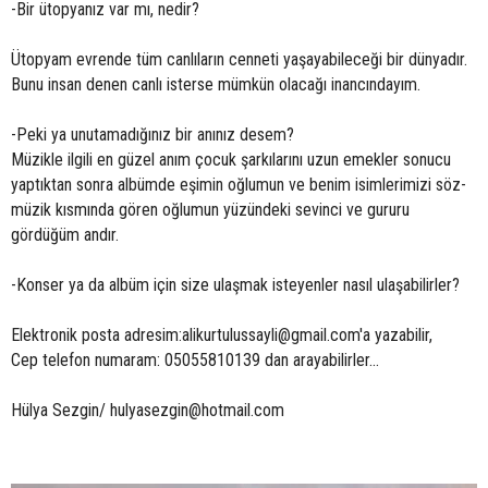
-Bir ütopyanız var mı, nedir?
Ütopyam evrende tüm canlıların cenneti yaşayabileceği bir dünyadır.
Bunu insan denen canlı isterse mümkün olacağı inancındayım.
-Peki ya unutamadığınız bir anınız desem?
Müzikle ilgili en güzel anım çocuk şarkılarını uzun emekler sonucu
yaptıktan sonra albümde eşimin oğlumun ve benim isimlerimizi söz-
müzik kısmında gören oğlumun yüzündeki sevinci ve gururu
gördüğüm andır.
-Konser ya da albüm için size ulaşmak isteyenler nasıl ulaşabilirler?
Elektronik posta adresim:
alikurtulussayli@gmail.com
'a yazabilir,
Cep telefon numaram: 05055810139 dan arayabilirler...
Hülya Sezgin/
hulyasezgin@hotmail.com