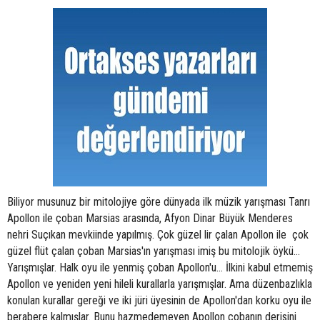
Biliyor musunuz bir mitolojiye göre dünyada ilk müzik yarışması Tanrı
Apollon ile çoban Marsias arasında, Afyon Dinar Büyük Menderes
nehri Suçıkan mevkiinde yapılmış. Çok güzel lir çalan Apollon ile çok
güzel flüt çalan çoban Marsias'ın yarışması imiş bu mitolojik öykü...
Yarışmışlar. Halk oyu ile yenmiş çoban Apollon'u... İlkini kabul etmemiş
Apollon ve yeniden yeni hileli kurallarla yarışmışlar. Ama düzenbazlıkla
konulan kurallar gereği ve iki jüri üyesinin de Apollon'dan korku oyu ile
berabere kalmışlar. Bunu hazmedemeyen Apollon çobanın derisini