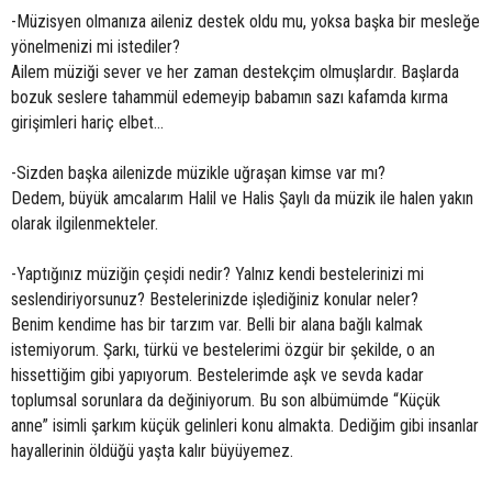
-Müzisyen olmanıza aileniz destek oldu mu, yoksa başka bir mesleğe
yönelmenizi mi istediler?
Ailem müziği sever ve her zaman destekçim olmuşlardır. Başlarda
bozuk seslere tahammül edemeyip babamın sazı kafamda kırma
girişimleri hariç elbet...
-Sizden başka ailenizde müzikle uğraşan kimse var mı?
Dedem, büyük amcalarım Halil ve Halis Şaylı da müzik ile halen yakın
olarak ilgilenmekteler.
-Yaptığınız müziğin çeşidi nedir? Yalnız kendi bestelerinizi mi
seslendiriyorsunuz? Bestelerinizde işlediğiniz konular neler?
Benim kendime has bir tarzım var. Belli bir alana bağlı kalmak
istemiyorum. Şarkı, türkü ve bestelerimi özgür bir şekilde, o an
hissettiğim gibi yapıyorum. Bestelerimde aşk ve sevda kadar
toplumsal sorunlara da değiniyorum. Bu son albümümde “Küçük
anne” isimli şarkım küçük gelinleri konu almakta. Dediğim gibi insanlar
hayallerinin öldüğü yaşta kalır büyüyemez.