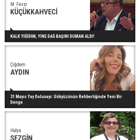
M. Fevzi
KÜÇÜKKAHVECİ
KALK YİĞİDİM, YİNE DAĞ BAŞINI DUMAN ALDI!
Çiğdem
AYDIN
31 Mayıs Yay Dolunayı: Gökyüzünün Rehberliğinde Yeni Bir
Denge
Hülya
SEZGİN