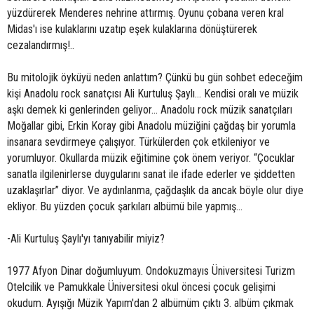
yüzdürerek Menderes nehrine attırmış. Oyunu çobana veren kral
Midas'ı ise kulaklarını uzatıp eşek kulaklarına dönüştürerek
cezalandırmış!..
Bu mitolojik öyküyü neden anlattım? Çünkü bu gün sohbet edeceğim
kişi Anadolu rock sanatçısı Ali Kurtuluş Şaylı... Kendisi oralı ve müzik
aşkı demek ki genlerinden geliyor... Anadolu rock müzik sanatçıları
Moğallar gibi, Erkin Koray gibi Anadolu müziğini çağdaş bir yorumla
insanara sevdirmeye çalışıyor. Türkülerden çok etkileniyor ve
yorumluyor. Okullarda müzik eğitimine çok önem veriyor. “Çocuklar
sanatla ilgilenirlerse duygularını sanat ile ifade ederler ve şiddetten
uzaklaşırlar” diyor. Ve aydınlanma, çağdaşlık da ancak böyle olur diye
ekliyor. Bu yüzden çocuk şarkıları albümü bile yapmış...
-Ali Kurtuluş Şaylı'yı tanıyabilir miyiz?
1977 Afyon Dinar doğumluyum. Ondokuzmayıs Üniversitesi Turizm
Otelcilik ve Pamukkale Üniversitesi okul öncesi çocuk gelişimi
okudum. Ayışığı Müzik Yapım'dan 2 albümüm çıktı 3. albüm çıkmak