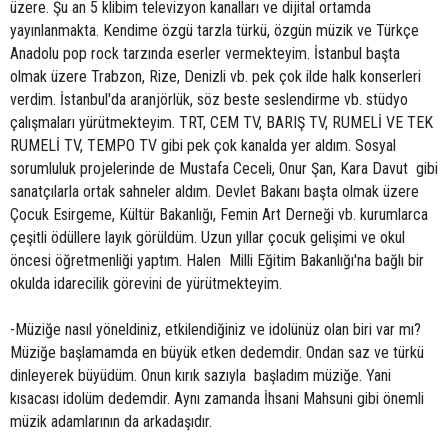
üzere. Şu an 5 klibim televizyon kanalları ve dijital ortamda
yayınlanmakta. Kendime özgü tarzla türkü, özgün müzik ve Türkçe
Anadolu pop rock tarzında eserler vermekteyim. İstanbul başta
olmak üzere Trabzon, Rize, Denizli vb. pek çok ilde halk konserleri
verdim. İstanbul'da aranjörlük, söz beste seslendirme vb. stüdyo
çalışmaları yürütmekteyim. TRT, CEM TV, BARIŞ TV, RUMELİ VE TEK
RUMELİ TV, TEMPO TV gibi pek çok kanalda yer aldım. Sosyal
sorumluluk projelerinde de Mustafa Ceceli, Onur Şan, Kara Davut gibi
sanatçılarla ortak sahneler aldım. Devlet Bakanı başta olmak üzere
Çocuk Esirgeme, Kültür Bakanlığı, Femin Art Derneği vb. kurumlarca
çeşitli ödüllere layık görüldüm. Uzun yıllar çocuk gelişimi ve okul
öncesi öğretmenliği yaptım. Halen Milli Eğitim Bakanlığı'na bağlı bir
okulda idarecilik görevini de yürütmekteyim.
-Müziğe nasıl yöneldiniz, etkilendiğiniz ve idolünüz olan biri var mı?
Müziğe başlamamda en büyük etken dedemdir. Ondan saz ve türkü
dinleyerek büyüdüm. Onun kırık sazıyla başladım müziğe. Yani
kısacası idolüm dedemdir. Aynı zamanda İhsani Mahsuni gibi önemli
müzik adamlarının da arkadaşıdır.