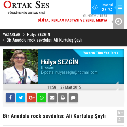
GÜNDEM / 15:51
İstanbul
DIJITAL REKLAM PASTASI VE YEREL MEDYA
27 °C
SPOR / 14:20
YAD’DAN
GENÇLERBIRLIĞI SPOR KULÜBÜNDEN AÇIKLAMA GELDI
YAZARLAR
Hülya SEZGİN
Bir Anadolu rock sevdalısı: Ali Kurtuluş Şaylı
Yazarın Tüm Yazıları >
Hülya SEZGİN
Ressam
E-posta:
hulyasezgin@hotmail.com
11:58
27 Mart 2015
A+
Bir Anadolu rock sevdalısı: Ali Kurtuluş Şaylı
A-