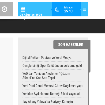
GÜNDEM / 23:
İstanbul
25 °C
YAD’DAN YENIDEN ALEVLENEN “ÇÖZÜM SÜRECI”NE ÇOK SERT TEPK
06 Ağustos 2026
Perşembe
SON HABERLER
Dijital Reklam Pastası ve Yerel Medya
Gençlerbirliği Spor Kulübünden açıklama geldi
YAD’dan Yeniden Alevlenen “Çözüm
Süreci”ne Çok Sert Tepki!
Yeni Parti Genel Merkezi Görev Dağılımını yaptı
Yeniden Aydınlanma Derneği Bildiri Yayınladı
İlay Aksoy Yalova’da Suriye’yi Konuştu