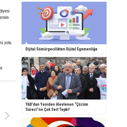
diyesi
erinin
rü yolu
Dijital Sömürgecilikten Dijital Egemenliğe
r.
YAD’dan Yeniden Alevlenen “Çözüm
Süreci”ne Çok Sert Tepki!