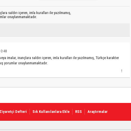
lara saldırı içeren, imla kuralları ile yazılmamış,
rumlar onaylanmamaktadır.
10:48
eya imalar, inançlara saldırı içeren, imla kuralları ile yazılmamış, Türkçe karakter
lmış yorumlar onaylanmamaktadır.
Ziyaretçi Defteri
Sık Kullanılanlara Ekle
RSS
Araştırmalar