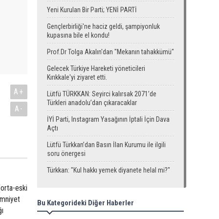
Yeni Kurulan Bir Parti; YENİ PARTİ
Gençlerbirliği'ne haciz geldi, şampiyonluk
kupasına bile el kondu!
Prof.Dr Tolga Akalın'dan "Mekanın tahakkümü"
Gelecek Türkiye Hareketi yöneticileri
Kırıkkale'yi ziyaret etti.
A+
Lütfü TÜRKKAN: Seyirci kalırsak 2071’de
Türkleri anadolu’dan çıkaracaklar
A-
İYİ Parti, Instagram Yasağının İptali İçin Dava
Açtı
Lütfü Türkkan’dan Basın İlan Kurumu ile ilgili
soru önergesi
Türkkan: "Kul hakkı yemek diyanete helal mi?"
orta-eski
emniyet
Bu Kategorideki Diğer Haberler
ğı