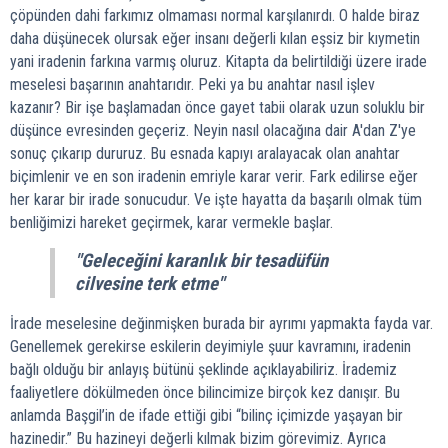
çöpünden dahi farkımız olmaması normal karşılanırdı. O halde biraz
daha düşünecek olursak eğer insanı değerli kılan eşsiz bir kıymetin
yani iradenin farkına varmış oluruz. Kitapta da belirtildiği üzere irade
meselesi başarının anahtarıdır. Peki ya bu anahtar nasıl işlev
kazanır? Bir işe başlamadan önce gayet tabii olarak uzun soluklu bir
düşünce evresinden geçeriz. Neyin nasıl olacağına dair A'dan Z'ye
sonuç çıkarıp dururuz. Bu esnada kapıyı aralayacak olan anahtar
biçimlenir ve en son iradenin emriyle karar verir. Fark edilirse eğer
her karar bir irade sonucudur. Ve işte hayatta da başarılı olmak tüm
benliğimizi hareket geçirmek, karar vermekle başlar.
"Geleceğini karanlık bir tesadüfün
cilvesine terk etme"
İrade meselesine değinmişken burada bir ayrımı yapmakta fayda var.
Genellemek gerekirse eskilerin deyimiyle şuur kavramını, iradenin
bağlı olduğu bir anlayış bütünü şeklinde açıklayabiliriz. İrademiz
faaliyetlere dökülmeden önce bilincimize birçok kez danışır. Bu
anlamda Başgil’in de ifade ettiği gibi “bilinç içimizde yaşayan bir
hazinedir.” Bu hazineyi değerli kılmak bizim görevimiz. Ayrıca