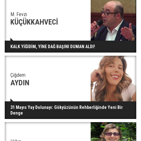
M. Fevzi
KÜÇÜKKAHVECİ
KALK YİĞİDİM, YİNE DAĞ BAŞINI DUMAN ALDI!
Çiğdem
AYDIN
31 Mayıs Yay Dolunayı: Gökyüzünün Rehberliğinde Yeni Bir
Denge