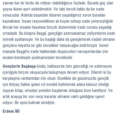
zaman her iki türde de rehber olabildiğince fazladır. Burada güç olan
şeyse ikisini ayırt edebilmektir. Ve tabi tercih hakkı da bir irade
sonucudur. Aslında başından itibaren yaşadığımız sorun buradan
kaynaklanır. İnsanı rasyonellikten alı koyan sebep irade yetersizliğidir.
Ancak her insanın hayatının birçok döneminde irade sorunu yaşadığı
ortadadır. Bu kitapta Başgil, gençliğin azımsanamaz zafiyetlerini irade
temelli açıklamıştır. Ve bu başlığı daha da genişleterek iradeli olmanın
gençlere hayatta ne gibi öncelikler tanıyacağını belirtmiştir. Genel
manada Başgil’in irade hakkındaki düşünceleri varsayımlardan öte
insanın kendisiyle yüzleşmesinin tecellisidir.
Gençlerle Başbaşa
kitabı, halihazırda tüm güncelliği ve eskimeyen
içeriğiyle birçok okuyucuyla buluşmaya devam ediyor. Dilerim ki bu
karşılaşma rastlantıdan öte olsun. Özellikle de günümüzde gençlik
için ihtiyaç haline gelen rol modeli belirlemek adına kılavuz niteliği
taşıyan kitap, umudun yeniden başlamak olduğunu bize kanıtlıyor. Ve
artık arayışa bir son verip kararlar almanın vakti geldiğine işaret
ediyor. Bir ayna bulmak ümidiyle…
Erdem İRİ