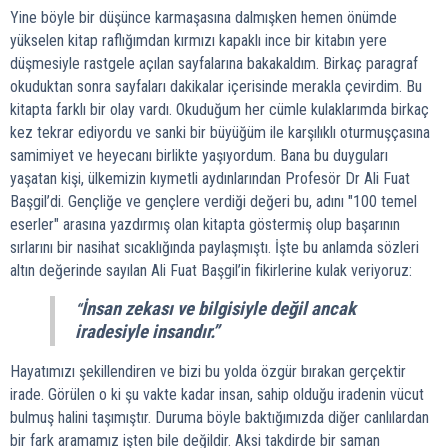
Yine böyle bir düşünce karmaşasına dalmışken hemen önümde
yükselen kitap raflığımdan kırmızı kapaklı ince bir kitabın yere
düşmesiyle rastgele açılan sayfalarına bakakaldım. Birkaç paragraf
okuduktan sonra sayfaları dakikalar içerisinde merakla çevirdim. Bu
kitapta farklı bir olay vardı. Okuduğum her cümle kulaklarımda birkaç
kez tekrar ediyordu ve sanki bir büyüğüm ile karşılıklı oturmuşçasına
samimiyet ve heyecanı birlikte yaşıyordum. Bana bu duyguları
yaşatan kişi, ülkemizin kıymetli aydınlarından Profesör Dr Ali Fuat
Başgil’di. Gençliğe ve gençlere verdiği değeri bu, adını "100 temel
eserler" arasına yazdırmış olan kitapta göstermiş olup başarının
sırlarını bir nasihat sıcaklığında paylaşmıştı. İşte bu anlamda sözleri
altın değerinde sayılan Ali Fuat Başgil’in fikirlerine kulak veriyoruz:
İnsan zekası ve bilgisiyle değil ancak
“
iradesiyle insandır.”
Hayatımızı şekillendiren ve bizi bu yolda özgür bırakan gerçektir
irade. Görülen o ki şu vakte kadar insan, sahip olduğu iradenin vücut
bulmuş halini taşımıştır. Duruma böyle baktığımızda diğer canlılardan
bir fark aramamız işten bile değildir. Aksi takdirde bir saman