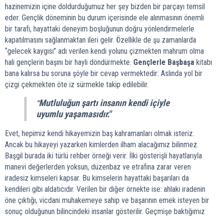
hazinemizin içine doldurduğumuz her şey bizden bir parçayı temsil
eder. Gençlik döneminin bu durum içerisinde ele alınmasının önemli
bir tarafı, hayattaki deneyim boşluğunun doğru yönlendirmelerle
kapatılmasını sağlanmaktan ileri gelir. Özellikle de şu zamanlarda
“gelecek kaygısı” adı verilen kendi yolunu çizmekten mahrum olma
hali gençlerin başını bir hayli döndürmekte.
Gençlerle Başbaşa
kitabı
bana kalırsa bu soruna şöyle bir cevap vermektedir: Aslında yol bir
çizgi çekmekten öte iz sürmekle takip edilebilir.
Mutluluğun şartı insanın kendi içiyle
"
uyumlu yaşamasıdır."
Evet, hepimiz kendi hikayemizin baş kahramanları olmak isteriz.
Ancak bu hikayeyi yazarken kimlerden ilham alacağımız bilinmez.
Başgil burada iki türlü rehber örneği verir. İlki gösterişli hayatlarıyla
manevi değerlerden yoksun, düzenbaz ve etrafına zarar veren
iradesiz kimseleri kapsar. Bu kimselerin hayattaki başarıları da
kendileri gibi aldatıcıdır. Verilen bir diğer örnekte ise: ahlaki iradenin
öne çıktığı, vicdani muhakemeye sahip ve başarının emek isteyen bir
sonuç olduğunun bilincindeki insanlar gösterilir. Geçmişe baktığımız