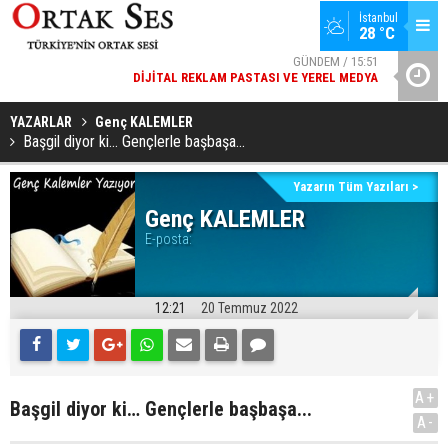
İstanbul
GÜNDEM / 15:51
28 °C
DIJITAL REKLAM PASTASI VE YEREL MEDYA
SPOR / 14:20
YAD’DAN
GENÇLERBIRLIĞI SPOR KULÜBÜNDEN AÇIKLAMA GELDI
YAZARLAR
Genç KALEMLER
Başgil diyor ki… Gençlerle başbaşa...
Yazarın Tüm Yazıları >
Genç KALEMLER
E-posta:
12:21
20 Temmuz 2022
A+
Başgil diyor ki… Gençlerle başbaşa...
A-