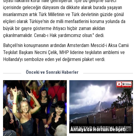
siyasi haklarını korur hale gelmişlerdir. İşte bu gelişme süreci
içerisinde geleceğin dünyasını da dikkate alarak burada yaşayan
insanlarımızın artık Türk Milletinin ve Türk devletinin güzide gönül
elçileri olarak Türkiye'nin de milli menfaatlerini koruma yolunda da
büyük bir gayre gösterme ihtiyacı hiçbir zaman akıldan
çıkarılmamalıdır. Cenab-ı Hak yardımcımız olsun." dedi.
Bahçeli'nin konuşmasının ardından Amsterdam Mescid-i Aksa Camii
Teşkilat Başkanı Necmi Çelik, MHP liderine teşkilatın amblemi ve
Hollanda'yı sembolize eden yel değirmeni plaket verdi.
Önceki ve Sonraki Haberler
Antalya'da Hortum Dehşeti