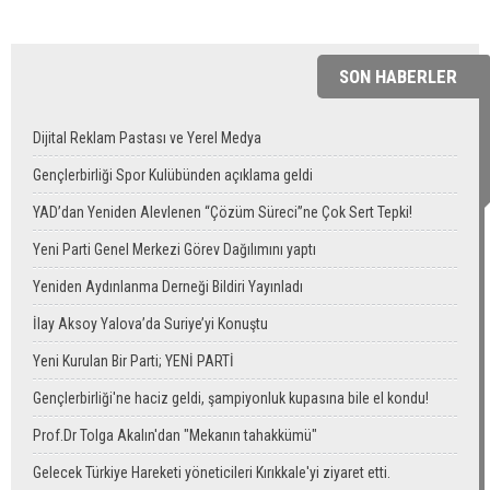
SON HABERLER
Dijital Reklam Pastası ve Yerel Medya
Gençlerbirliği Spor Kulübünden açıklama geldi
YAD’dan Yeniden Alevlenen “Çözüm Süreci”ne Çok Sert Tepki!
Yeni Parti Genel Merkezi Görev Dağılımını yaptı
Yeniden Aydınlanma Derneği Bildiri Yayınladı
İlay Aksoy Yalova’da Suriye’yi Konuştu
Yeni Kurulan Bir Parti; YENİ PARTİ
Gençlerbirliği'ne haciz geldi, şampiyonluk kupasına bile el kondu!
Prof.Dr Tolga Akalın'dan "Mekanın tahakkümü"
Gelecek Türkiye Hareketi yöneticileri Kırıkkale'yi ziyaret etti.