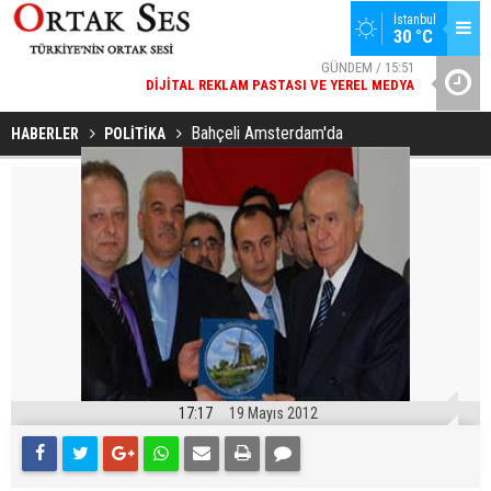
İstanbul
GÜNDEM / 15:51
30 °C
DIJITAL REKLAM PASTASI VE YEREL MEDYA
SPOR / 14:20
YAD’DAN
GENÇLERBIRLIĞI SPOR KULÜBÜNDEN AÇIKLAMA GELDI
Bahçeli Amsterdam'da
HABERLER
POLİTİKA
17:17
19 Mayıs 2012