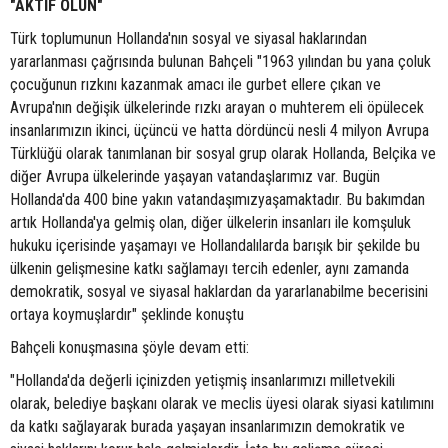
"AKTİF OLUN"
Türk toplumunun Hollanda'nın sosyal ve siyasal haklarından
yararlanması çağrısında bulunan Bahçeli "1963 yılından bu yana çoluk
çocuğunun rızkını kazanmak amacı ile gurbet ellere çıkan ve
Avrupa'nın değişik ülkelerinde rızkı arayan o muhterem eli öpülecek
insanlarımızın ikinci, üçüncü ve hatta dördüncü nesli 4 milyon Avrupa
Türklüğü olarak tanımlanan bir sosyal grup olarak Hollanda, Belçika ve
diğer Avrupa ülkelerinde yaşayan vatandaşlarımız var. Bugün
Hollanda'da 400 bine yakın vatandaşımızyaşamaktadır. Bu bakımdan
artık Hollanda'ya gelmiş olan, diğer ülkelerin insanları ile komşuluk
hukuku içerisinde yaşamayı ve Hollandalılarda barışık bir şekilde bu
ülkenin gelişmesine katkı sağlamayı tercih edenler, aynı zamanda
demokratik, sosyal ve siyasal haklardan da yararlanabilme becerisini
ortaya koymuşlardır" şeklinde konuştu
Bahçeli konuşmasına şöyle devam etti:
"Hollanda'da değerli içinizden yetişmiş insanlarımızı milletvekili
olarak, belediye başkanı olarak ve meclis üyesi olarak siyasi katılımını
da katkı sağlayarak burada yaşayan insanlarımızın demokratik ve