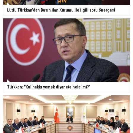
Lütfü Türkkan’dan Basın İlan Kurumu ile ilgili soru önergesi
Türkkan: "Kul hakkı yemek diyanete helal mi?"