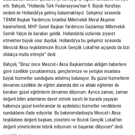
etti. Bahçeli, "Hollanda Türk Federasyonu'nun 9. Büyük Kurultayı
nedeni ile Hollanda'ya gelmiş bulunmaktayız. Gelişimiz sırasında
TBMM Başkan Yardımcısı İstanbul Milletvekili Meral Akşener
hanımefendi, MHP Genel Başkan Yardımcısı Gaziantep Milletvekili
Semih Yalçın ile beraber geldik. Hollanda'da sizleride ziyaret
etmekten büyük onur duyduk. Hollanda'ya bu gelişimiz sırasında
Mescidi Aksa teşkilatımızın Bozok Gençlik Lokali'nin açışında da bizi
oldukça mutlu etmiştir" dedi.
Bahçeli, "Biraz önce Mescid-i Aksa Başkanı'ndan aldığım haberlere
göre özellikle çocuklarımıza, gençlerimize ve yetişkin insanlara
büyük hizmetler sunduğunu anlatmış bulunuyor. Bu güzel hizmetlerin
devamını özellikle de eğitim alanında dini ve ahlaki eğitimler ile
beraber güzel eğitimlerin devamını diliyorum. Ayrıca zaman, zaman
değerli bilim adamlarını davet etmek sureti ile burada yaşayan
halkımıza güzel konferanslar ile aydınlatıcı hizmetler verdiklerini
sunduklarını ifade ediyorlar. Bu bakımımdanbaşta Mescid-i Aksa
teşkilatının değerli başkanı, yönetimi ve Bozok Gençlik Lokali'nin
değerli yöneticilerini tebrik ediyorum ve başarılar diliyorum" dedi.