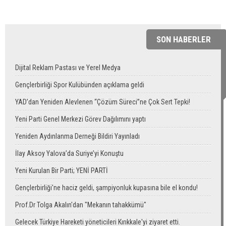
SON HABERLER
Dijital Reklam Pastası ve Yerel Medya
Gençlerbirliği Spor Kulübünden açıklama geldi
YAD’dan Yeniden Alevlenen “Çözüm Süreci”ne Çok Sert Tepki!
Yeni Parti Genel Merkezi Görev Dağılımını yaptı
Yeniden Aydınlanma Derneği Bildiri Yayınladı
İlay Aksoy Yalova’da Suriye’yi Konuştu
Yeni Kurulan Bir Parti; YENİ PARTİ
Gençlerbirliği'ne haciz geldi, şampiyonluk kupasına bile el kondu!
Prof.Dr Tolga Akalın'dan "Mekanın tahakkümü"
Gelecek Türkiye Hareketi yöneticileri Kırıkkale'yi ziyaret etti.