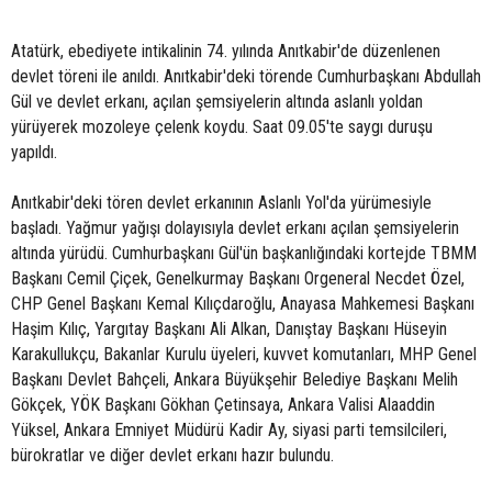
Atatürk, ebediyete intikalinin 74. yılında Anıtkabir'de düzenlenen
devlet töreni ile anıldı. Anıtkabir'deki törende Cumhurbaşkanı Abdullah
Gül ve devlet erkanı, açılan şemsiyelerin altında aslanlı yoldan
yürüyerek mozoleye çelenk koydu. Saat 09.05'te saygı duruşu
yapıldı.
Anıtkabir'deki tören devlet erkanının Aslanlı Yol'da yürümesiyle
başladı. Yağmur yağışı dolayısıyla devlet erkanı açılan şemsiyelerin
altında yürüdü. Cumhurbaşkanı Gül'ün başkanlığındaki kortejde TBMM
Başkanı Cemil Çiçek, Genelkurmay Başkanı Orgeneral Necdet Özel,
CHP Genel Başkanı Kemal Kılıçdaroğlu, Anayasa Mahkemesi Başkanı
Haşim Kılıç, Yargıtay Başkanı Ali Alkan, Danıştay Başkanı Hüseyin
Karakullukçu, Bakanlar Kurulu üyeleri, kuvvet komutanları, MHP Genel
Başkanı Devlet Bahçeli, Ankara Büyükşehir Belediye Başkanı Melih
Gökçek, YÖK Başkanı Gökhan Çetinsaya, Ankara Valisi Alaaddin
Yüksel, Ankara Emniyet Müdürü Kadir Ay, siyasi parti temsilcileri,
bürokratlar ve diğer devlet erkanı hazır bulundu.