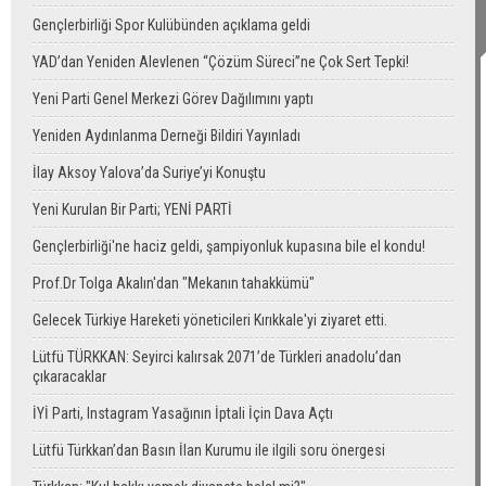
Gençlerbirliği Spor Kulübünden açıklama geldi
YAD’dan Yeniden Alevlenen “Çözüm Süreci”ne Çok Sert Tepki!
Yeni Parti Genel Merkezi Görev Dağılımını yaptı
Yeniden Aydınlanma Derneği Bildiri Yayınladı
İlay Aksoy Yalova’da Suriye’yi Konuştu
Yeni Kurulan Bir Parti; YENİ PARTİ
Gençlerbirliği'ne haciz geldi, şampiyonluk kupasına bile el kondu!
Prof.Dr Tolga Akalın'dan "Mekanın tahakkümü"
Gelecek Türkiye Hareketi yöneticileri Kırıkkale'yi ziyaret etti.
Lütfü TÜRKKAN: Seyirci kalırsak 2071’de Türkleri anadolu’dan
çıkaracaklar
İYİ Parti, Instagram Yasağının İptali İçin Dava Açtı
Lütfü Türkkan’dan Basın İlan Kurumu ile ilgili soru önergesi