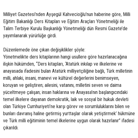
Milliyet Gazetesi'nden Ayşegül Kahvecioğlu'nun haberine göre, Milli
Eğitim Bakanlığı Ders Kitapları ve Eğitim Araçları Yönetmeliği ile
Talim Terbiye Kurulu Başkanlığı Yönetmeliği dün Resmi Gazete’de
yayımlanarak yürürlüğe girdi.
Düzenlemede öne çıkan değişiklikler şöyle:
Yönetmelikte ders kitaplarının hangi usullere göre hazırlanacağına
ilişkin hükümden, “Ders kitapları, ‘Atatürk inkılap ve ilkelerine ve
anayasada ifadesini bulan Atatürk milliyetçiliğine bağlı, Türk milletinin
milli, ahlaki, insani, manevi ve kültürel değerlerini benimseyen,
koruyan ve geliştiren; ailesini, vatanını, milletini seven ve daima
yüceltmeye çalışan; insan haklarına ve Anayasa’nın başlangıcındaki
temel ilkelere dayanan demokratik, laik ve sosyal bir hukuk devleti
olan Türkiye Cumhuriyeti’ne karşı görev ve sorumluluklarını bilen ve
bunları davranış haline getirmiş yurttaşlar olarak yetiştirmek’ hükmüne
ve Türk milli eğitiminin temel ilkelerine uygun olarak hazırlanır” ifadesi
çıkarıldı.