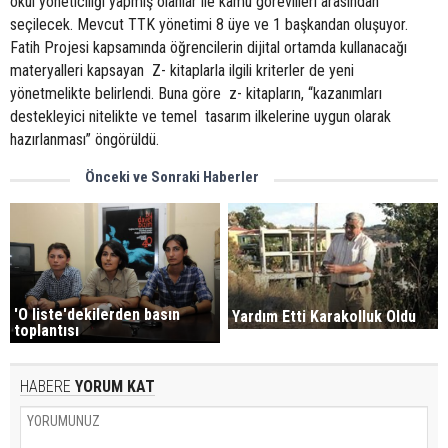
okul yöneticiliği yapmış olanlar ile kamu görevlileri arasından
seçilecek. Mevcut TTK yönetimi 8 üye ve 1 başkandan oluşuyor.
Fatih Projesi kapsamında öğrencilerin dijital ortamda kullanacağı
materyalleri kapsayan Z- kitaplarla ilgili kriterler de yeni
yönetmelikte belirlendi. Buna göre z- kitapların, “kazanımları
destekleyici nitelikte ve temel tasarım ilkelerine uygun olarak
hazırlanması” öngörüldü.
Önceki ve Sonraki Haberler
'O liste'dekilerden basın
Yardım Etti Karakolluk Oldu
toplantısı
HABERE
YORUM KAT