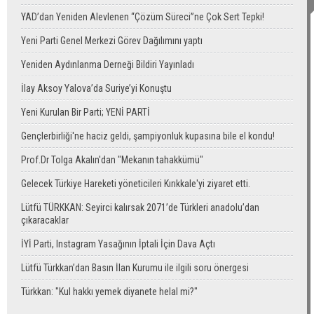
YAD’dan Yeniden Alevlenen “Çözüm Süreci”ne Çok Sert Tepki!
Yeni Parti Genel Merkezi Görev Dağılımını yaptı
Yeniden Aydınlanma Derneği Bildiri Yayınladı
İlay Aksoy Yalova’da Suriye’yi Konuştu
Yeni Kurulan Bir Parti; YENİ PARTİ
Gençlerbirliği'ne haciz geldi, şampiyonluk kupasına bile el kondu!
Prof.Dr Tolga Akalın'dan "Mekanın tahakkümü"
Gelecek Türkiye Hareketi yöneticileri Kırıkkale'yi ziyaret etti.
Lütfü TÜRKKAN: Seyirci kalırsak 2071’de Türkleri anadolu’dan
çıkaracaklar
İYİ Parti, Instagram Yasağının İptali İçin Dava Açtı
Lütfü Türkkan’dan Basın İlan Kurumu ile ilgili soru önergesi
Türkkan: "Kul hakkı yemek diyanete helal mi?"