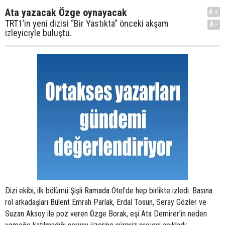
Ata yazacak Özge oynayacak
A+
TRT1’in yeni dizisi “Bir Yastıkta” önceki akşam
A-
izleyiciyle buluştu.
Dizi ekibi, ilk bölümü Şişli Ramada Otel’de hep birlikte izledi. Basına
rol arkadaşları Bülent Emrah Parlak, Erdal Tosun, Seray Gözler ve
Suzan Aksoy ile poz veren Özge Borak, eşi Ata Demirer’in neden