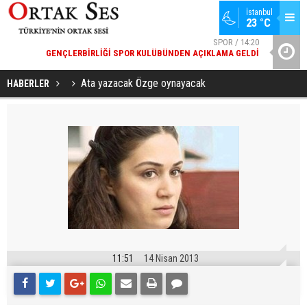
İstanbul
23 °C
51
SPOR / 14:20
YA
GENÇLERBIRLIĞI SPOR KULÜBÜNDEN AÇIKLAMA GELDI
YAD’DAN
Ata yazacak Özge oynayacak
HABERLER
11:51
14 Nisan 2013