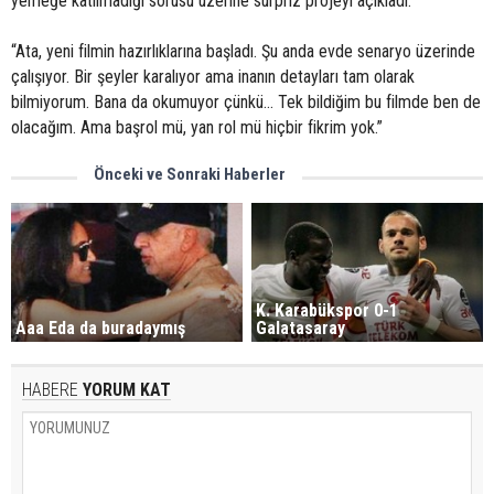
yemeğe katılmadığı sorusu üzerine sürpriz projeyi açıkladı:
“Ata, yeni filmin hazırlıklarına başladı. Şu anda evde senaryo üzerinde
çalışıyor. Bir şeyler karalıyor ama inanın detayları tam olarak
bilmiyorum. Bana da okumuyor çünkü… Tek bildiğim bu filmde ben de
olacağım. Ama başrol mü, yan rol mü hiçbir fikrim yok.”
Önceki ve Sonraki Haberler
K. Karabükspor 0-1
Aaa Eda da buradaymış
Galatasaray
HABERE
YORUM KAT