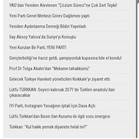
YAD’dan Yeniden Alevlenen “Çözüm Süreci”ne Çok Sert Tepki!
Yeni Parti Genel Merkezi Görev Dağılımını yaptı
Yeniden Aydınlanma Derneği Bildiri Yayınladı
İlay Aksoy Yalova’da Suriye’yi Konuştu
Yeni Kurulan Bir Parti; YENİ PARTİ
Gençlerbirliği'ne haciz geldi, şampiyonluk kupasına bile el kondu!
Prof.Dr Tolga Akalın'dan "Mekanın tahakkümü"
Gelecek Türkiye Hareketi yöneticileri Kırıkkale'yi ziyaret etti.
Lütfü TÜRKKAN: Seyirci kalırsak 2071’de Türkleri anadolu’dan
çıkaracaklar
İYİ Parti, Instagram Yasağının İptali İçin Dava Açtı
Lütfü Türkkan’dan Basın İlan Kurumu ile ilgili soru önergesi
Türkkan: "Kul hakkı yemek diyanete helal mi?"