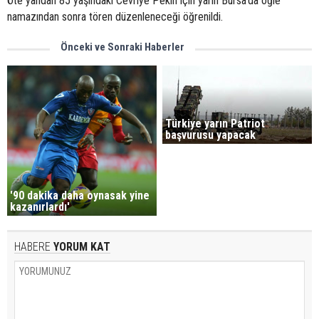
Öte yandan 85 yaşındaki Cevriye Pekin için yarın Bursa’da öğle
namazından sonra tören düzenleneceği öğrenildi.
Önceki ve Sonraki Haberler
Türkiye yarın Patriot
başvurusu yapacak
'90 dakika daha oynasak yine
kazanırlardı'
HABERE
YORUM KAT