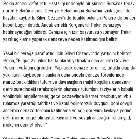
Pekin annesi vefat etti. Hastalığı nedeniyle bir süredir Bursa’da tedavi
gören Pekin’in annesi Cevriye Pekin bugün Bursa’nın İznik ilçesinde
hayatını kaybetti. Silivri Cezaevi’nde tutuklu bulunan Pekin’e de bu acı
haber bugün iletildi. Ancak emekli Korgeneral Pekin cenazeye
katılmayacağını bildirdi. Cenaze için izin başvurusu yapmayan Pekin,
yazılı açıklama yaparak cenazeye neden katılmadığını belirtti.
Yasal bir evrağa paraf attığı için Silivri Cezaevi’nde yattığını belirten
Pekin, “Bugün 2.5 yıldır hasta olarak yatmakta olan annem Cevriye
Pekin’in vefatını öğrendim. Yapılacak cenaze törenine, tutuklu olup da
yakınlarını kaybeden insanların daha önceki cenaze törenlerinde
maruz bırakıldıkları tutum ve davranışların (nakil koşulları, cenazenin
defni sürecindeki refakatçilerin olumsuz tutumları, taziyelerin kabulü
yönündeki engellemeler, gece cezaevinde ikamet mecburiyeti vb.)
ruhumda yarattığı tahribat ve kabul edilemezlik duygusu beni sevgili
annemin cenaze törenini katılmama ve son görevimi layıkıyla yerine
getirmeme engel olmuştur. Kıymetli ve sevgili anacağım ruhun şad,
mekanın cennet olsun."