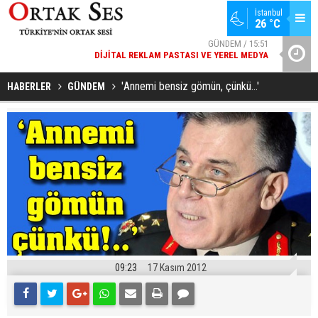
İstanbul
26 °C
GÜNDEM / 15:51
DIJITAL REKLAM PASTASI VE YEREL MEDYA
YAD’DAN
SPOR / 14:20
GENÇLERBIRLIĞI SPOR KULÜBÜNDEN AÇIKLAMA GELDI
'Annemi bensiz gömün, çünkü...'
HABERLER
GÜNDEM
09:23
17 Kasım 2012