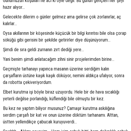
Günümüzün koşulları ne acı ki öyle değil. Bu günün gençleri her şeyi
hazır alıyor...
Gelecekte dilerim o günler gelmez ama gelirse çok zorlanırlar, aç
kalırlar...
Oysa akıllarının bir köşesinde küçücük bir bilgi kırıntısı bile olsa çorap
söküğü gibi gerisini bir şekilde getirirler diye düşünüyorum...
Şimdi de sıra geldi zurnanın zırt dediği yere...
Yani benim şimdi anlatacağım zihni sinir projelerimden birine...
Geçmişte tarhanayı yapınca masanın üzerine serdiğim kalın
çarşafların üstüne kaşık kaşık döküyor, nemini aldıkça ufalıyor, sonra
da robotta çekiveriyordum.
Elbet kurutma işi böyle biraz uzuyordu. Hele bir de hava sıcaklığı
yeterli değilse porlandığı, küflendiği bile olmuştu bir kez.
Bu kez ne yaptım biliyor musunuz? Çamaşır kurutma askılığına
serdim çarşafı bir kat ve onun üzerine döktüm tarhanamı. Alttan,
üstten yellendikçe çabucak kuruyuverdi...