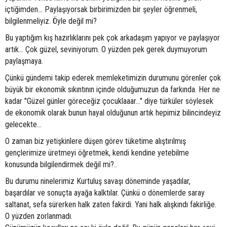
içtiğimden... Paylaşıyorsak birbirimizden bir şeyler öğrenmeli,
bilgilenmeliyiz. Öyle değil mi?
Bu yaptığım kış hazırlıklarını pek çok arkadaşım yapıyor ve paylaşıyor
artık... Çok güzel, seviniyorum. O yüzden pek gerek duymuyorum
paylaşmaya.
Çünkü gündemi takip ederek memleketimizin durumunu görenler çok
büyük bir ekonomik sıkıntının içinde olduğumuzun da farkında. Her ne
kadar "Güzel günler göreceğiz çocuklaaar..." diye türküler söylesek
de ekonomik olarak bunun hayal olduğunun artık hepimiz bilincindeyiz
gelecekte...
O zaman biz yetişkinlere düşen görev tüketime alıştırılmış
gençlerimize üretmeyi öğretmek, kendi kendine yetebilme
konusunda bilgilendirmek değil mi?..
Bu durumu ninelerimiz Kurtuluş savaşı döneminde yaşadılar,
başardılar ve sonuçta ayağa kalktılar. Çünkü o dönemlerde saray
saltanat, sefa sürerken halk zaten fakirdi. Yani halk alışkındı fakirliğe.
O yüzden zorlanmadı.