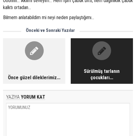
Ooohhh... Aklımı seveyim... Hem işim çabuk bitti, hem dağınıklık çabuk
kalktı ortadan...
Bilmem anlatabildim mi neyi neden paylaştığımı...
Önceki ve Sonraki Yazılar
Sürülmüş tarlanın
Önce güzel dileklerimiz...
çocukları...
YAZIYA
YORUM KAT