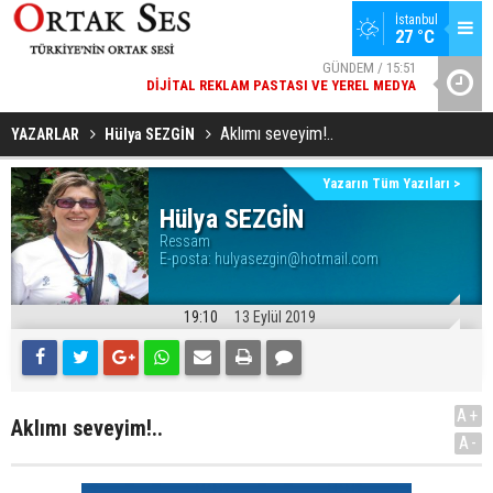
İstanbul
27 °C
GÜNDEM / 15:51
DIJITAL REKLAM PASTASI VE YEREL MEDYA
YAD’DAN
SPOR / 14:20
GENÇLERBIRLIĞI SPOR KULÜBÜNDEN AÇIKLAMA GELDI
Aklımı seveyim!..
YAZARLAR
Hülya SEZGİN
Yazarın Tüm Yazıları >
Hülya SEZGİN
Ressam
E-posta:
hulyasezgin@hotmail.com
19:10
13 Eylül 2019
A+
Aklımı seveyim!..
A-