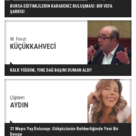
BURSA EĞİTİMLİLERİN KARADENİZ BULUŞMASI: BİR VEFA
ŞARKISI
M. Fevzi
KÜÇÜKKAHVECİ
KALK YİĞİDİM, YİNE DAĞ BAŞINI DUMAN ALDI!
Çiğdem
AYDIN
31 Mayıs Yay Dolunayı: Gökyüzünün Rehberliğinde Yeni Bir
Denge