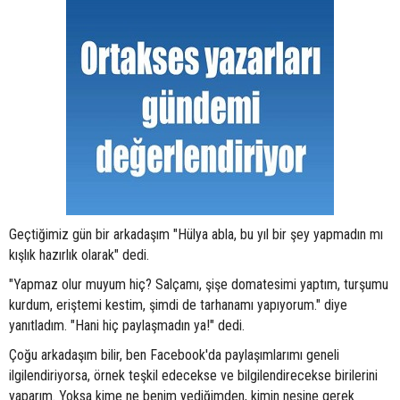
Geçtiğimiz gün bir arkadaşım "Hülya abla, bu yıl bir şey yapmadın mı
kışlık hazırlık olarak" dedi.
"Yapmaz olur muyum hiç? Salçamı, şişe domatesimi yaptım, turşumu
kurdum, eriştemi kestim, şimdi de tarhanamı yapıyorum." diye
yanıtladım. "Hani hiç paylaşmadın ya!" dedi.
Çoğu arkadaşım bilir, ben Facebook'da paylaşımlarımı geneli
ilgilendiriyorsa, örnek teşkil edecekse ve bilgilendirecekse birilerini
yaparım. Yoksa kime ne benim yediğimden, kimin nesine gerek