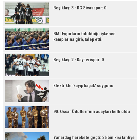
Beşiktaş: 3 - DG Sivasspor: 0
BM Uygurların tutulduğu işkence
kamplarına giriş talep etti.
Beşiktaş: 2 - Kayserispor: 0
Elektrikte 'kayıp kaçak' soygunu
90. Oscar Ödülleri’nin adayları belli oldu
Yanardağ harekete geçti: 26 bin kişi tahliye