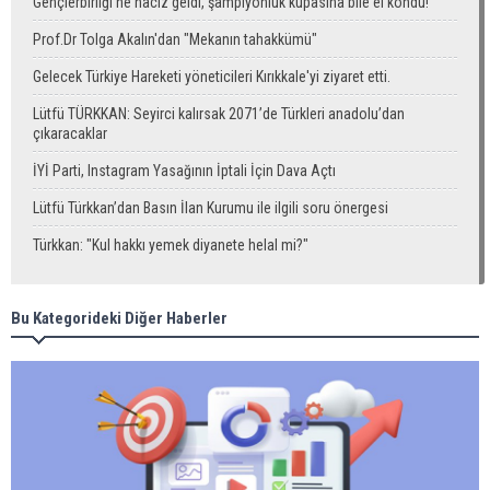
Gençlerbirliği'ne haciz geldi, şampiyonluk kupasına bile el kondu!
Prof.Dr Tolga Akalın'dan "Mekanın tahakkümü"
Gelecek Türkiye Hareketi yöneticileri Kırıkkale'yi ziyaret etti.
Lütfü TÜRKKAN: Seyirci kalırsak 2071’de Türkleri anadolu’dan
çıkaracaklar
İYİ Parti, Instagram Yasağının İptali İçin Dava Açtı
Lütfü Türkkan’dan Basın İlan Kurumu ile ilgili soru önergesi
Türkkan: "Kul hakkı yemek diyanete helal mi?"
Bu Kategorideki Diğer Haberler