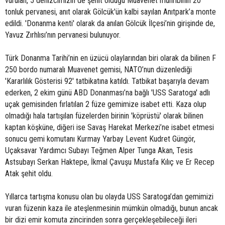
vurulan, 5 denizcimizin de şehit olduğu Muavenet muhribinin 20
tonluk pervanesi, anıt olarak Gölcük'ün kalbi sayılan Anıtpark’a monte
edildi. 'Donanma kenti' olarak da anılan Gölcük İlçesi’nin girişinde de,
Yavuz Zırhlısı’nın pervanesi bulunuyor.
Türk Donanma Tarihi’nin en üzücü olaylarından biri olarak da bilinen F
250 bordo numaralı Muavenet gemisi, NATO’nun düzenlediği
'Kararlılık Gösterisi 92' tatbikatına katıldı. Tatbikat başarıyla devam
ederken, 2 ekim günü ABD Donanması’na bağlı 'USS Saratoga' adlı
uçak gemisinden fırlatılan 2 füze gemimize isabet etti. Kaza olup
olmadığı hala tartışılan füzelerden birinin 'köprüstü' olarak bilinen
kaptan köşküne, diğeri ise Savaş Harekat Merkezi’ne isabet etmesi
sonucu gemi komutanı Kurmay Yarbay Levent Kudret Güngör,
Uçaksavar Yardımcı Subayı Teğmen Alper Tunga Akan, Tesis
Astsubayı Serkan Haktepe, İkmal Çavuşu Mustafa Kılıç ve Er Recep
Atak şehit oldu.
Yıllarca tartışma konusu olan bu olayda USS Saratoga’dan gemimizi
vuran füzenin kaza ile ateşlenmesinin mümkün olmadığı, bunun ancak
bir dizi emir komuta zincirinden sonra gerçekleşebileceği ileri