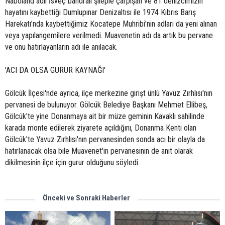
Naboland adlı İsveç bandralı şileple çarpışan ve 81 denizcimizin
hayatını kaybettiği Dumlupınar Denizaltısı ile 1974 Kıbrıs Barış
Harekatı’nda kaybettiğimiz Kocatepe Muhribi’nin adları da yeni alınan
veya yapılangemilere verilmedi. Muavenetin adı da artık bu pervane
ve onu hatırlayanların adı ile anılacak.
'ACI DA OLSA GURUR KAYNAĞI'
Gölcük İlçesi'nde ayrıca, ilçe merkezine girişt ünlü Yavuz Zırhlısı'nın
pervanesi de bulunuyor. Gölcük Belediye Başkanı Mehmet Ellibeş,
Gölcük'te yine Donanmaya ait bir müze geminin Kavaklı sahilinde
karada monte edilerek ziyarete açıldığını, Donanma Kenti olan
Gölcük'te Yavuz Zırhlısı'nın pervanesinden sonda acı bir olayla da
hatırlanacak olsa bile Muavenet'in pervanesinin de anıt olarak
dikilmesinin ilçe için gurur olduğunu söyledi.
Önceki ve Sonraki Haberler