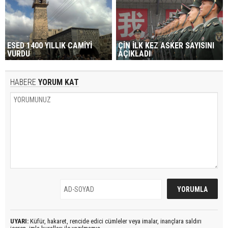
ESED 1400 YILLIK CAMİYİ
ÇİN İLK KEZ ASKER SAYISINI
VURDU
AÇIKLADI
HABERE
YORUM KAT
UYARI:
Küfür, hakaret, rencide edici cümleler veya imalar, inançlara saldırı