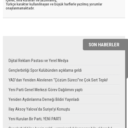
içeren, imla kuralları ile yazılmamış,
Türkçe karakter kullanılmayan ve büyük harflerle yazılmış yorumlar
onaylanmamaktadır.
SON HABERLER
Dijital Reklam Pastası ve Yerel Medya
Gençlerbirliği Spor Kulübünden açıklama geldi
YAD’dan Yeniden Alevlenen “Çözüm Süreci”ne Çok Sert Tepki!
Yeni Parti Genel Merkezi Görev Dağılımını yaptı
Yeniden Aydınlanma Derneği Bildiri Yayınladı
İlay Aksoy Yalova’da Suriye’yi Konuştu
Yeni Kurulan Bir Parti; YENİ PARTİ