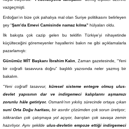
vazgeçmişti.
Erdoğan’ın bize çok pahalıya mal olan Suriye politikasını belirleyen
şey “
Şam’da Emevi Camisinde namaz kılma”
hülyaları oldu.
İlk bakışta çok cazip gelen bu teklifin Türkiye’yi nihayetinde
küçülteceğini göremeyenler hayallerini bakın ne gibi açıklamalarla
pazarlamıştı:
Günümüz MİT Başkanı İbrahim Kalın
, Zaman gazetesinde, “Yeni
bir coğrafi tasavvura doğru” başlıklı yazısında neler yazmış bir
bakalım.
“Yeni coğrafî tasavvur,
küresel sisteme entegre olmuş ulus-
devlet yapısının dar ve indirgemeci kalıplarını aşmamızı
zorunlu hâle getiriyor.
Osmanlı'nın yıkılış sürecinde ortaya çıkan
suni Orta Doğu haritası,
bir asırdır çözümden çok sorun üretiyor;
istikrardan çok çatışmaya yol açıyor, barıştan çok savaşa zemin
hazırlıyor. Aynı şekilde
ulus-devletin empoze ettiği indirgemeci