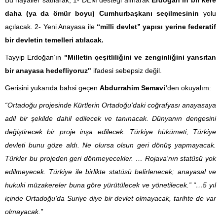
Bu hayaller satılarak, 1- DEM desteği alınarak
Erdoğan’ın bir kere
daha (ya da ömür boyu) Cumhurbaşkanı seçilmesinin
yolu
açılacak. 2- Yeni Anayasa ile
“milli devlet” yapısı yerine federatif
bir devletin temelleri atılacak.
Tayyip Erdoğan’ın
"Milletin çeşitliliğini ve zenginliğini yansıtan
bir anayasa hedefliyoruz"
ifadesi sebepsiz değil.
Gerisini yukarıda bahsi geçen
Abdurrahim Semavi’
den okuyalım:
“Ortadoğu projesinde Kürtlerin Ortadoğu'daki coğrafyası anayasaya
adil bir şekilde dahil edilecek ve tanınacak. Dünyanın dengesini
değiştirecek bir proje inşa edilecek. Türkiye hükümeti, Türkiye
devleti bunu göze aldı. Ne olursa olsun geri dönüş yapmayacak.
Türkler bu projeden geri dönmeyecekler. … Rojava'nın statüsü yok
edilmeyecek. Türkiye ile birlikte statüsü belirlenecek; anayasal ve
hukuki müzakereler buna göre yürütülecek ve yönetilecek.” “…5 yıl
içinde Ortadoğu'da Suriye diye bir devlet olmayacak, tarihte de var
olmayacak.”