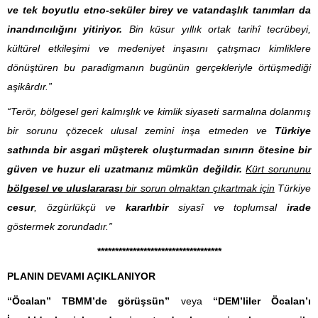
ve tek boyutlu etno-seküler birey ve vatandaşlık tanımları da
inandırıcılığını yitiriyor.
Bin küsur yıllık ortak tarihî tecrübeyi,
kültürel etkileşimi ve medeniyet inşasını çatışmacı kimliklere
dönüştüren bu paradigmanın bugünün gerçekleriyle örtüşmediği
aşikârdır.”
“Terör, bölgesel geri kalmışlık ve kimlik siyaseti sarmalına dolanmış
bir sorunu çözecek ulusal zemini inşa etmeden ve
Türkiye
sathında bir asgari müşterek oluşturmadan sınırın ötesine bir
güven ve huzur eli uzatmanız mümkün değildir.
Kürt sorununu
bölgesel ve uluslararası
bir sorun olmaktan çıkartmak için
Türkiye
cesur
, özgürlükçü ve
kararlı
bir
siyasî ve toplumsal
irade
göstermek zorundadır.”
******************************
*****
PLANIN DEVAMI AÇIKLANIYOR
“Öcalan” TBMM’de görüşsün”
veya
“DEM’liler Öcalan’ı