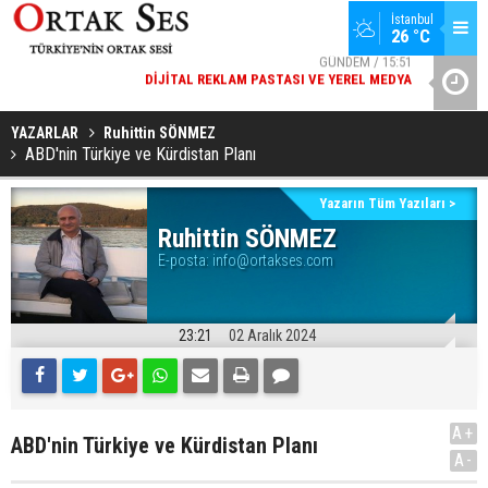
GÜNDEM / 15:51
İstanbul
DIJITAL REKLAM PASTASI VE YEREL MEDYA
26 °C
SPOR / 14:20
YAD’DAN
GENÇLERBIRLIĞI SPOR KULÜBÜNDEN AÇIKLAMA GELDI
YAZARLAR
Ruhittin SÖNMEZ
ABD'nin Türkiye ve Kürdistan Planı
Yazarın Tüm Yazıları >
Ruhittin SÖNMEZ
E-posta:
info@ortakses.com
23:21
02 Aralık 2024
A+
ABD'nin Türkiye ve Kürdistan Planı
A-