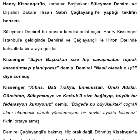
Hanry Kissenger’in,
zamanın Başbakanı
Süleyman Demirel ve
Dışişleri Bakanı
İhsan Sabri Çağlayangil’e yaptığı teklifin
benzeri.
Süleyman Demirel bu anısını kendisi anlatmıştır. Hanry Kissenger
İstanbul’a geldiğinde Demirel ve Çağlayangil ile Hilton Otelinde
kahvaltıda bir araya gelirler.
Kissenger
“Sayın Başbakan size hiç savaşmadan toprak
kazandırmayı planlıyoruz”
demiş. Demirel
“Nasıl olacak o iş?”
diye sormuş.
Kissenger
“Kıbrıs, Batı Trakya, Ermenistan, Oniki Adalar,
Gürcistan, Süleymaniye ve Kerkük’ü size bağlayıp, büyük bir
federasyon kuruyoruz”
demiş.
“Bölgede bu büyüklükteki coğrafi
alanı ekonomik olarak yönetemeyen bir devlet ayakta kalamaz”
fikrini ortaya atmış.
Demirel Çağlayangil’e bakmış. Hiç oralı değil. Dönmüş
Kissinger’a