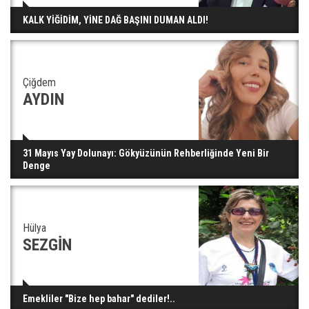
KALK YİĞİDİM, YİNE DAĞ BAŞINI DUMAN ALDI!
Çiğdem
AYDIN
31 Mayıs Yay Dolunayı: Gökyüzünün Rehberliğinde Yeni Bir
Denge
Hülya
SEZGİN
Emekliler "Bize hep bahar" dediler!..