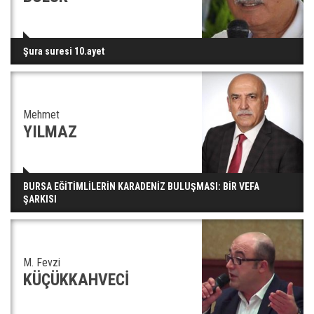
Şura suresi 10.ayet
Mehmet
YILMAZ
BURSA EĞİTİMLİLERİN KARADENİZ BULUŞMASI: BİR VEFA
ŞARKISI
M. Fevzi
KÜÇÜKKAHVECİ