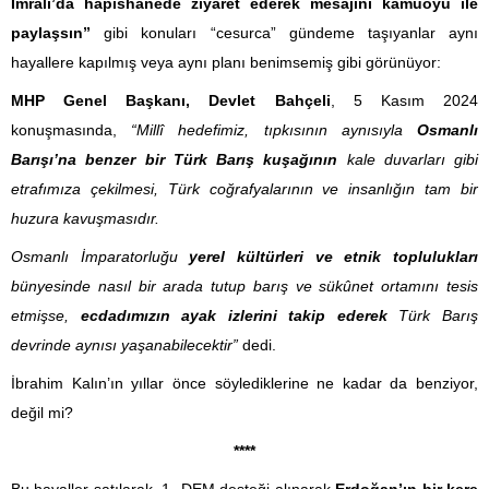
İmralı’da hapishanede ziyaret ederek mesajını kamuoyu ile
paylaşsın”
gibi konuları “cesurca” gündeme taşıyanlar aynı
hayallere kapılmış veya aynı planı benimsemiş gibi görünüyor:
MHP Genel Başkanı, Devlet Bahçeli
, 5 Kasım 2024
konuşmasında,
“Millî hedefimiz, tıpkısının aynısıyla
Osmanlı
Barışı’na benzer bir Türk Barış kuşağının
kale duvarları gibi
etrafımıza çekilmesi, Türk coğrafyalarının ve insanlığın tam bir
huzura kavuşmasıdır.
Osmanlı İmparatorluğu
yerel kültürleri ve etnik toplulukları
bünyesinde nasıl bir arada tutup barış ve sükûnet ortamını tesis
etmişse,
ecdadımızın ayak izlerini takip ederek
Türk Barış
devrinde aynısı yaşanabilecektir”
dedi.
İbrahim Kalın’ın yıllar önce söylediklerine ne kadar da benziyor,
değil mi?
****