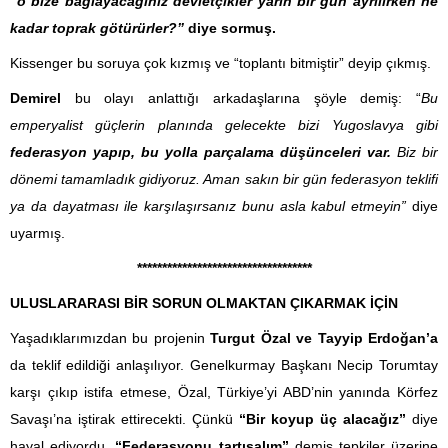
“o bize bağlayacağınız devletçikler yarın bir gün ayrılırken ne
kadar toprak götürürler?”
diye sormuş.
Kissenger bu soruya çok kızmış ve “toplantı bitmiştir” deyip çıkmış.
Demirel
bu olayı anlattığı arkadaşlarına şöyle demiş: “
Bu
emperyalist güçlerin planında gelecekte bizi Yugoslavya gibi
federasyon yapıp, bu yolla parçalama düşünceleri var.
Biz bir
dönemi tamamladık gidiyoruz. Aman sakın bir gün federasyon teklifi
ya da dayatması ile karşılaşırsanız bunu asla kabul etmeyin”
diye
uyarmış.
******************************
*****
ULUSLARARASI BİR SORUN OLMAKTAN ÇIKARMAK İÇİN
Yaşadıklarımızdan bu projenin
Turgut Özal ve Tayyip Erdoğan’a
da teklif edildiği anlaşılıyor. Genelkurmay Başkanı Necip Torumtay
karşı çıkıp istifa etmese, Özal, Türkiye’yi ABD’nin yanında Körfez
Savaşı’na iştirak ettirecekti. Çünkü
“Bir koyup üç alacağız”
diye
hayal ediyordu.
“Federasyonu tartışalım”
demiş tepkiler üzerine