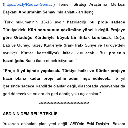
(
https://bit.ly/Rudaw-Semavi
) Temel Strateji Araştırma Merkezi
Başkanı
Abdurrahim Semavi’
nin anlattıkları ilginç.
“Türk hükümetinin 15-16 aydır hazırladığı
bu proje sadece
Türkiye'deki Kürt sorununun çözümüne yönelik değil. Projeye
göre Ortadoğu Kürtleriyle büyük bir ittifak kurulacak
, Doğu,
Batı ve Güney, Kuzey Kürtleriyle (İran- Irak- Suriye ve Türkiye’deki
ayrılıkçı Kürtler kastediliyor) ittifak kurulacak.
Bu projenin
hazırlığıdır.
Bunu ifade etmek istiyorum.”
“Proje 5 yıl içinde yapılacak. Türkiye halkı ve Kürtler projeye
hazır olana kadar proje adım adım inşa edilecek...
5 yıl
içerisinde sadece Kandil'de olanlar değil, diasporada yaşayanlar da
geri dönecek ve onlara da geri dönüş yolu açılacaktır.”
******************************
*****
ABD’NİN DEMİREL’E TEKLİFİ
Yukarıda anlatılan plan yeni değil. ABD’nin Eski Dışişleri Bakanı