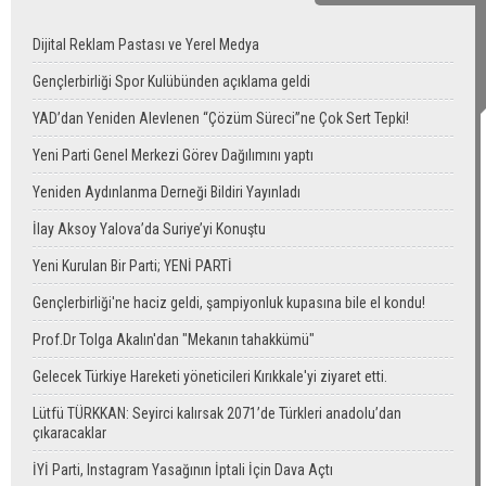
Dijital Reklam Pastası ve Yerel Medya
Gençlerbirliği Spor Kulübünden açıklama geldi
YAD’dan Yeniden Alevlenen “Çözüm Süreci”ne Çok Sert Tepki!
Yeni Parti Genel Merkezi Görev Dağılımını yaptı
Yeniden Aydınlanma Derneği Bildiri Yayınladı
İlay Aksoy Yalova’da Suriye’yi Konuştu
Yeni Kurulan Bir Parti; YENİ PARTİ
Gençlerbirliği'ne haciz geldi, şampiyonluk kupasına bile el kondu!
Prof.Dr Tolga Akalın'dan "Mekanın tahakkümü"
Gelecek Türkiye Hareketi yöneticileri Kırıkkale'yi ziyaret etti.
Lütfü TÜRKKAN: Seyirci kalırsak 2071’de Türkleri anadolu’dan
çıkaracaklar
İYİ Parti, Instagram Yasağının İptali İçin Dava Açtı