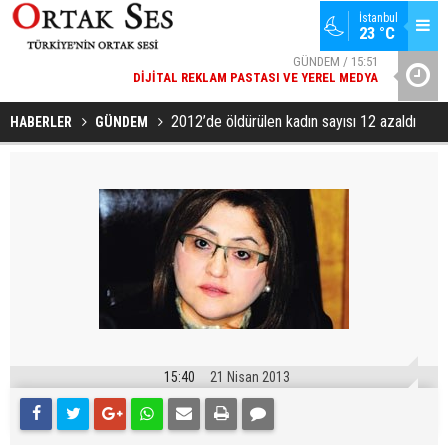
İstanbul
23 °C
GÜNDEM / 15:51
DIJITAL REKLAM PASTASI VE YEREL MEDYA
YAD’DAN
SPOR / 14:20
GENÇLERBIRLIĞI SPOR KULÜBÜNDEN AÇIKLAMA GELDI
2012’de öldürülen kadın sayısı 12 azaldı
HABERLER
GÜNDEM
15:40
21 Nisan 2013