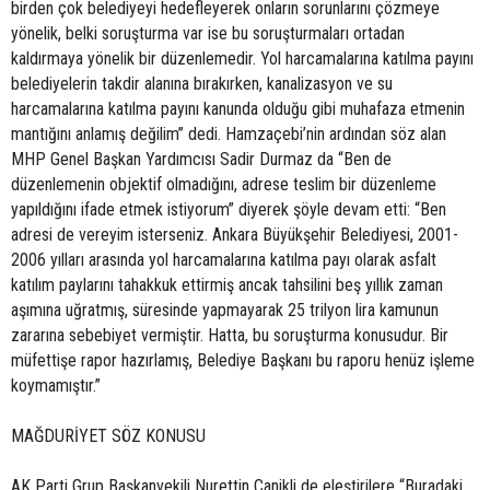
birden çok belediyeyi hedefleyerek onların sorunlarını çözmeye
yönelik, belki soruşturma var ise bu soruşturmaları ortadan
kaldırmaya yönelik bir düzenlemedir. Yol harcamalarına katılma payını
belediyelerin takdir alanına bırakırken, kanalizasyon ve su
harcamalarına katılma payını kanunda olduğu gibi muhafaza etmenin
mantığını anlamış değilim” dedi. Hamzaçebi’nin ardından söz alan
MHP Genel Başkan Yardımcısı Sadir Durmaz da “Ben de
düzenlemenin objektif olmadığını, adrese teslim bir düzenleme
yapıldığını ifade etmek istiyorum” diyerek şöyle devam etti: “Ben
adresi de vereyim isterseniz. Ankara Büyükşehir Belediyesi, 2001-
2006 yılları arasında yol harcamalarına katılma payı olarak asfalt
katılım paylarını tahakkuk ettirmiş ancak tahsilini beş yıllık zaman
aşımına uğratmış, süresinde yapmayarak 25 trilyon lira kamunun
zararına sebebiyet vermiştir. Hatta, bu soruşturma konusudur. Bir
müfettişe rapor hazırlamış, Belediye Başkanı bu raporu henüz işleme
koymamıştır.”
MAĞDURİYET SÖZ KONUSU
AK Parti Grup Başkanvekili Nurettin Canikli de eleştirilere “Buradaki