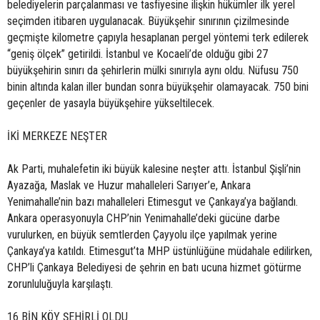
belediyelerin parçalanması ve tasfiyesine ilişkin hükümler ilk yerel
seçimden itibaren uygulanacak. Büyükşehir sınırının çizilmesinde
geçmişte kilometre çapıyla hesaplanan pergel yöntemi terk edilerek
“geniş ölçek” getirildi. İstanbul ve Kocaeli’de olduğu gibi 27
büyükşehirin sınırı da şehirlerin mülki sınırıyla aynı oldu. Nüfusu 750
binin altında kalan iller bundan sonra büyükşehir olamayacak. 750 bini
geçenler de yasayla büyükşehire yükseltilecek.
İKİ MERKEZE NEŞTER
Ak Parti, muhalefetin iki büyük kalesine neşter attı. İstanbul Şişli’nin
Ayazağa, Maslak ve Huzur mahalleleri Sarıyer’e, Ankara
Yenimahalle’nin bazı mahalleleri Etimesgut ve Çankaya’ya bağlandı.
Ankara operasyonuyla CHP’nin Yenimahalle’deki gücüne darbe
vurulurken, en büyük semtlerden Çayyolu ilçe yapılmak yerine
Çankaya’ya katıldı. Etimesgut’ta MHP üstünlüğüne müdahale edilirken,
CHP’li Çankaya Belediyesi de şehrin en batı ucuna hizmet götürme
zorunluluğuyla karşılaştı.
16 BİN KÖY ŞEHİRLİ OLDU