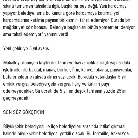
sıkıntı tamamen tahsilatla ilgili, başka bir şey değil. Yani harcamayı
yapıyor belediye; ama bu kanuna göre harcamaya katılma, yol
harcamalarına katılma payının bir kısmını tahsil edemiyor. Burada bir
mağduriyet söz konusu. Belediye başkanları bütün yöntemleri deniyor
ama tahsil edemiyor” yanıtını verdi.
Yeni şehirliye 5 yıl avans
Mahalleyi dönüşen köylerde, tarım ve hayvancılık amaçlı yapılardaki
işletmeler ile bakkal, manav, berber, fırın, kahve, lokanta, pansiyonlar,
büfeler işletme ruhsatı almış sayılacak. Buradaki vatandaşlar 5 yıl
emlak vergisi, belediye gelir vergisi, harç ve katılım payı
ödemeyecekler. Su ücreti de 5 yıl en düşük tarifenin yüzde 25’ini
geçmeyecek.
SON SÖZ GÖKÇEK’İN
Büyükşehir belediyesi ile ilçe belediyeleri arasında ihtilaf çıkması
halinde büyükşehir belediyesi yetkili olacak. Bu formülle, Ankara’da