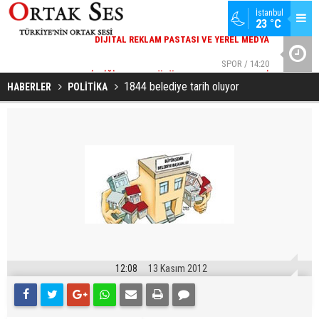
İstanbul
23 °C
51
SPOR / 14:20
YA
GENÇLERBIRLIĞI SPOR KULÜBÜNDEN AÇIKLAMA GELDI
YAD’DAN
1844 belediye tarih oluyor
HABERLER
POLİTİKA
12:08
13 Kasım 2012