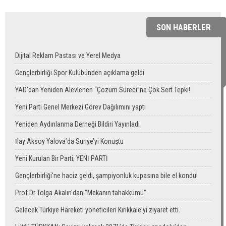
SON HABERLER
Dijital Reklam Pastası ve Yerel Medya
Gençlerbirliği Spor Kulübünden açıklama geldi
YAD’dan Yeniden Alevlenen “Çözüm Süreci”ne Çok Sert Tepki!
Yeni Parti Genel Merkezi Görev Dağılımını yaptı
Yeniden Aydınlanma Derneği Bildiri Yayınladı
İlay Aksoy Yalova’da Suriye’yi Konuştu
Yeni Kurulan Bir Parti; YENİ PARTİ
Gençlerbirliği'ne haciz geldi, şampiyonluk kupasına bile el kondu!
Prof.Dr Tolga Akalın'dan "Mekanın tahakkümü"
Gelecek Türkiye Hareketi yöneticileri Kırıkkale'yi ziyaret etti.