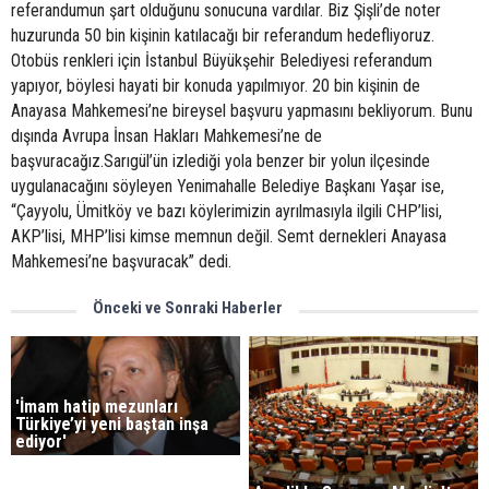
referandumun şart olduğunu sonucuna vardılar. Biz Şişli’de noter
huzurunda 50 bin kişinin katılacağı bir referandum hedefliyoruz.
Otobüs renkleri için İstanbul Büyükşehir Belediyesi referandum
yapıyor, böylesi hayati bir konuda yapılmıyor. 20 bin kişinin de
Anayasa Mahkemesi’ne bireysel başvuru yapmasını bekliyorum. Bunu
dışında Avrupa İnsan Hakları Mahkemesi’ne de
başvuracağız.Sarıgül’ün izlediği yola benzer bir yolun ilçesinde
uygulanacağını söyleyen Yenimahalle Belediye Başkanı Yaşar ise,
“Çayyolu, Ümitköy ve bazı köylerimizin ayrılmasıyla ilgili CHP’lisi,
AKP’lisi, MHP’lisi kimse memnun değil. Semt dernekleri Anayasa
Mahkemesi’ne başvuracak” dedi.
Önceki ve Sonraki Haberler
'İmam hatip mezunları
Türkiye’yi yeni baştan inşa
ediyor'