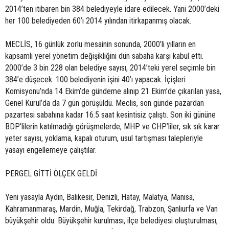
2014’ten itibaren bin 384 belediyeyle idare edilecek. Yani 2000’deki
her 100 belediyeden 60’ı 2014 yılından itirkapanmış olacak.
MECLİS, 16 günlük zorlu mesainin sonunda, 2000’li yılların en
kapsamlı yerel yönetim değişikliğini dün sabaha karşı kabul etti.
2000’de 3 bin 228 olan belediye sayısı, 2014’teki yerel seçimle bin
384’e düşecek. 100 belediyenin işini 40’ı yapacak. İçişleri
Komisyonu’nda 14 Ekim’de gündeme alınıp 21 Ekim’de çıkarılan yasa,
Genel Kurul’da da 7 gün görüşüldü. Meclis, son günde pazardan
pazartesi sabahına kadar 16.5 saat kesintisiz çalıştı. Son iki gününe
BDP’lilerin katılmadığı görüşmelerde, MHP ve CHP’liler, sık sık karar
yeter sayısı, yoklama, kapalı oturum, usul tartışması talepleriyle
yasayı engellemeye çalıştılar.
PERGEL GİTTİ ÖLÇEK GELDİ
Yeni yasayla Aydın, Balıkesir, Denizli, Hatay, Malatya, Manisa,
Kahramanmaraş, Mardin, Muğla, Tekirdağ, Trabzon, Şanlıurfa ve Van
büyükşehir oldu. Büyükşehir kurulması, ilçe belediyesi oluşturulması,